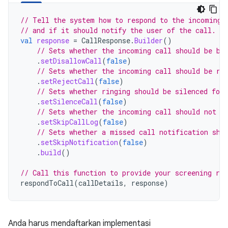
// Tell the system how to respond to the incoming 
// and if it should notify the user of the call.
val
response
=
CallResponse
.
Builder
()
// Sets whether the incoming call should be bl
.
setDisallowCall
(
false
)
// Sets whether the incoming call should be re
.
setRejectCall
(
false
)
// Sets whether ringing should be silenced for
.
setSilenceCall
(
false
)
// Sets whether the incoming call should not b
.
setSkipCallLog
(
false
)
// Sets whether a missed call notification sho
.
setSkipNotification
(
false
)
.
build
()
// Call this function to provide your screening res
respondToCall
(
callDetails
,
response
)
Anda harus mendaftarkan implementasi