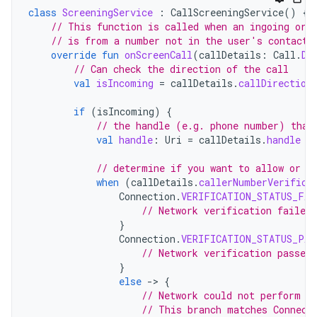
class
ScreeningService
:
CallScreeningService
()
{
// This function is called when an ingoing or 
// is from a number not in the user's contacts
override
fun
onScreenCall
(
callDetails
:
Call
.
De
// Can check the direction of the call
val
isIncoming
=
callDetails
.
callDirection
if
(
isIncoming
)
{
// the handle (e.g. phone number) that
val
handle
:
Uri
=
callDetails
.
handle
// determine if you want to allow or r
when
(
callDetails
.
callerNumberVerifica
Connection
.
VERIFICATION_STATUS_FAI
// Network verification failed
}
Connection
.
VERIFICATION_STATUS_PAS
// Network verification passed,
}
else
-
>
{
// Network could not perform v
// This branch matches Connect