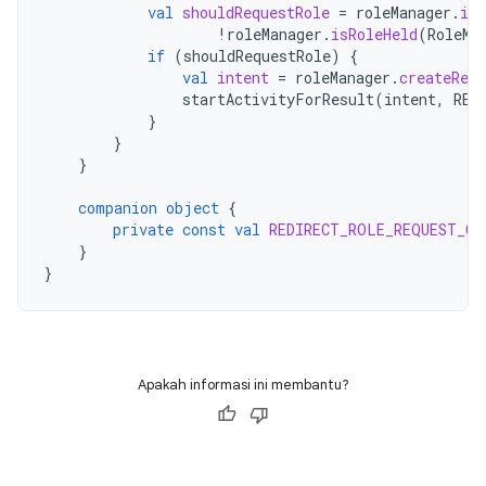
val
shouldRequestRole
=
roleManager
.
isR
!
roleManager
.
isRoleHeld
(
RoleMa
if
(
shouldRequestRole
)
{
val
intent
=
roleManager
.
createRequ
startActivityForResult
(
intent
,
RED
}
}
}
companion
object
{
private
const
val
REDIRECT_ROLE_REQUEST_CO
}
}
Apakah informasi ini membantu?