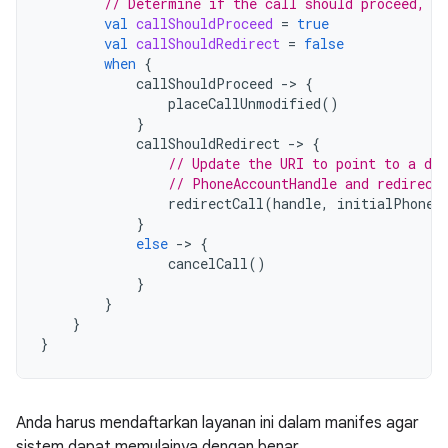
// Determine if the call should proceed, b
val
callShouldProceed
=
true
val
callShouldRedirect
=
false
when
{
callShouldProceed
-
>
{
placeCallUnmodified
()
}
callShouldRedirect
-
>
{
// Update the URI to point to a di
// PhoneAccountHandle and redirect
redirectCall
(
handle
,
initialPhoneA
}
else
-
>
{
cancelCall
()
}
}
}
}
Anda harus mendaftarkan layanan ini dalam manifes agar
sistem dapat memulainya dengan benar.