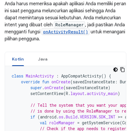
Anda harus memeriksa apakah aplikasi Anda memiliki peran
ini saat pengguna meluncurkan aplikasi sehingga Anda
dapat memintanya sesuai kebutuhan. Anda meluncurkan
intent yang dibuat oleh
RoleManager
, jadi pastikan Anda
mengganti fungsi
onActivityResult()
untuk menangani
pilihan pengguna.
Kotlin
Java
class
MainActivity
:
AppCompatActivity
()
{
override
fun
onCreate
(
savedInstanceState
:
Bund
super
.
onCreate
(
savedInstanceState
)
setContentView
(
R
.
layout
.
activity_main
)
// Tell the system that you want your app 
// is done by using the RoleManager to regi
if
(
android
.
os
.
Build
.
VERSION
.
SDK_INT
>
=
an
val
roleManager
=
getSystemService
(
Con
// Check if the app needs to register c