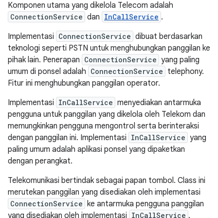
Komponen utama yang dikelola Telecom adalah
ConnectionService
dan
InCallService
.
Implementasi
ConnectionService
dibuat berdasarkan
teknologi seperti PSTN untuk menghubungkan panggilan ke
pihak lain. Penerapan
ConnectionService
yang paling
umum di ponsel adalah
ConnectionService
telephony.
Fitur ini menghubungkan panggilan operator.
Implementasi
InCallService
menyediakan antarmuka
pengguna untuk panggilan yang dikelola oleh Telekom dan
memungkinkan pengguna mengontrol serta berinteraksi
dengan panggilan ini. Implementasi
InCallService
yang
paling umum adalah aplikasi ponsel yang dipaketkan
dengan perangkat.
Telekomunikasi bertindak sebagai papan tombol. Class ini
merutekan panggilan yang disediakan oleh implementasi
ConnectionService
ke antarmuka pengguna panggilan
yang disediakan oleh implementasi
InCallService
.