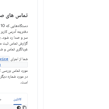
تماس های ص
دفترچه آدرس کاربر ن
سر و صدا رد شود. ب
گزارش تماس ثبت می شود. استفاده از PI
غربالگری تماس و ش
شما از اجرای
vice
onScreenCall()
مورد تماس بررسی ک
در مورد شماره دیگر 
است.
کاتلین
جا