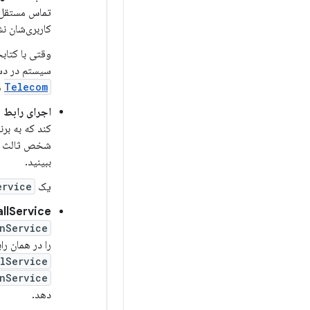
تماس مستقل ک
کاربری‌شان نش
وقتی با کتاب
سیستم در دستگاه، بلکه 
Telecom
ه
اجرای رابط برنامه کاربردی
کند که به برن
شخص ثالث تماس SIP و خدمات تماس VoIP اشاره ک
ببینید.
یک
ervice
InCallService و ConnectionService API را 
nService
را در همان را
llService
nService
دهد.