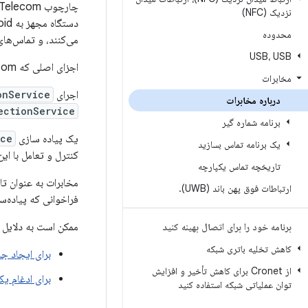
نزدیک (NFC)
محدوده
می‌کنند، و تماس‌های VoIP که کتابخا
USB، USB
اجزای اصلی که Telecom مدیریت می کند
مخابرات
اجرای
onService
درباره مخابرات
ectionService
برنامه شماره گیر
یک پیاده سازی
ice
یک برنامه تماس بسازید
کنترل و تعامل با ای
تاریخچه تماس یکپارچه
مخابرات به عنوان تا
ارتباطات فوق پهن باند (UWB)
.
فراخوانی که پیاده‌س
ممکن است به دلایل زیر بخواهید API های m
برنامه خود را برای اتصال بهینه کنید
کاهش تخلیه باتری شبکه
برای ایجاد جا
از Cronet برای کاهش تأخیر و افزایش
برای ادغام ی
توان عملیاتی شبکه استفاده کنید