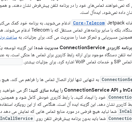
ه نمی‌خواهند تماس‌های خود را در برنامه تلفن پیش‌فرض نشان دهند، و همچن
ان داده نمی‌شود، ایده‌آل است.
خانه
Core-Telecom
Jetpack ادغام می‌شوید، به برنامه خود کمک می‌ک
با سایر برنامه‌های تماس مستقل که با Telecom ادغام می‌شوند، همکاری کند. کتابخانه
مچنین مسیریابی و تمرکز صدا را مدیریت می کند. برای جزئیات، به
ساخت برنا
 ConnectionService مدیریت شده:
این گزینه توسعه یک
امه تلفن دستگاه موجود برای ارائه رابط کاربری برای تماس ها متکی است. به عن
رد. برای جزئیات بیشتر،
Package()
ConnectionS
به تنهایی تنها ابزار اتصال تماس ها را فراهم می کند. هیچ ر
پیاده سازی کنید:
اگر می خواهید را
Connectio
خود را ایجاد کنید، با رابط کاربری خودش کامل شود و همچنین
بط کاربری نشان دهد، این گزینه ایده آل است. هنگامی که از این رویکرد استفاده
InCa
شما نباید هیچ فرضی در مورد منابع تماس هایی که نمایش می دهد دا
Connectio
شما باید بدون برنامه پیش‌فرض تلفن روی
InCallService