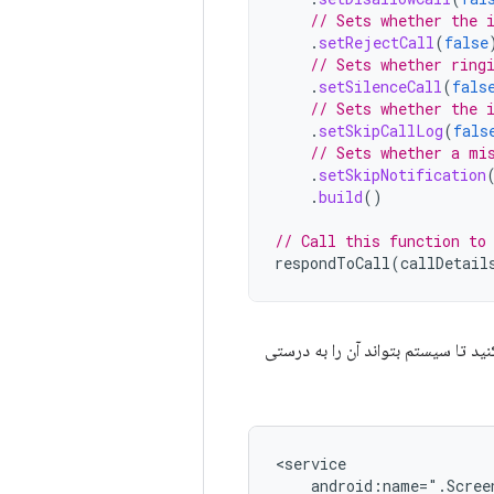
// Sets whether the 
.
setRejectCall
(
false
// Sets whether ring
.
setSilenceCall
(
fals
// Sets whether the 
.
setSkipCallLog
(
fals
// Sets whether a mi
.
setSkipNotification
.
build
()
// Call this function to
respondToCall
(
callDetail
ید تا سیستم بتواند آن را به درستی