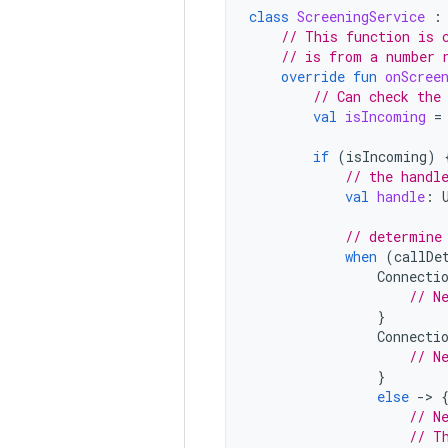
class
ScreeningService
:
// This function is 
// is from a number 
override
fun
onScree
// Can check the
val
isIncoming
=
if
(
isIncoming
)
// the handl
val
handle
:
// determine
when
(
callDe
Connecti
// N
}
Connecti
// N
}
else
-
>
// N
// T