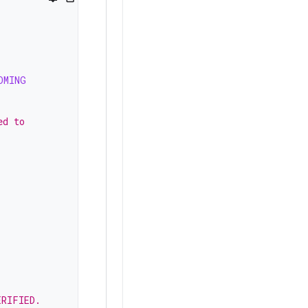
OMING
ed to
ERIFIED.