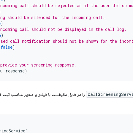
incoming call should be rejected as if the user did so m
)
ing should be silenced for the incoming call.
e
)
incoming call should not be displayed in the call log.
e
)
ssed call notification should not be shown for the incom
(
false
)
 provide your screening response.
s
,
response
)
CallScreeningServ
را در فایل مانیفست با فیلتر و مجوز مناسب ثبت کن