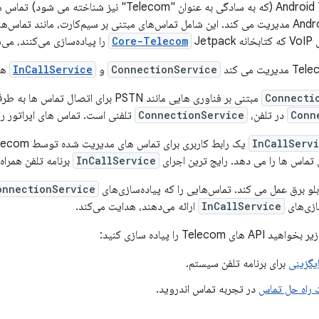
چارچوب Android Telecom (که به سادگی به عنوان "Telecom
دستگاه مجهز به Android مدیریت می کند. این شامل تماس‌های مبتنی بر سیم‌کارت، مانند 
نه
Jetpack را پیاده‌سازی می‌کنند، می‌شود.
Core-Telecom
ConnectionService
و
InCallService
هس
Connecti
مبتنی بر فناوری هایی مانند PSTN برای اتصال تماس ها به طرف های دیگر است. رایج ترین اجرای
Conn
در تلفن،
ConnectionService
تلفنی است. تماس های اپراتور را
InCallServ
ن تماس ها را می دهد. رایج ترین اجرای
InCallService
برنامه تلفن همراه
بلو برق عمل می کند. تماس‌هایی را که پیاده‌سازی‌های
onnectionService
ازی‌های
InCallService
ارائه می‌دهند، هدایت می‌کند.
Teleco را پیاده سازی کنید:
یگزینی
برای برنامه تلفن سیستم.
ک راه حل تماس
در تجربه تماس اندروید.