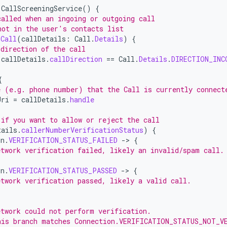
CallScreeningService
()
{
called when an ingoing or outgoing call
not in the user's contacts list
nCall
(
callDetails
:
Call
.
Details
)
{
 direction of the call
callDetails
.
callDirection
==
Call
.
Details
.
DIRECTION_INC
{
e (e.g. phone number) that the Call is currently connect
Uri
=
callDetails
.
handle
 if you want to allow or reject the call
tails
.
callerNumberVerificationStatus
)
{
on
.
VERIFICATION_STATUS_FAILED
-
>
{
etwork verification failed, likely an invalid/spam call.
on
.
VERIFICATION_STATUS_PASSED
-
>
{
etwork verification passed, likely a valid call.
{
etwork could not perform verification.
his branch matches Connection.VERIFICATION_STATUS_NOT_V