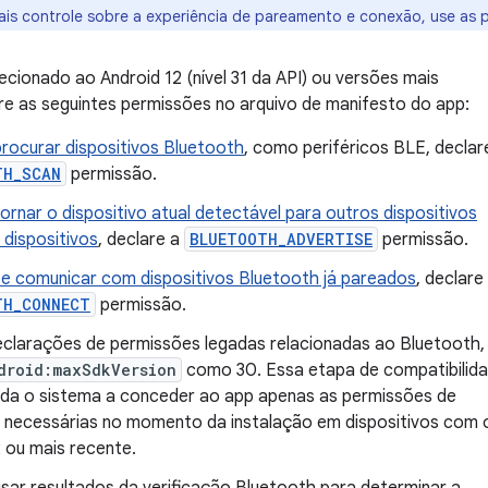
ais controle sobre a experiência de pareamento e conexão, use as 
recionado ao Android 12 (nível 31 da API) ou versões mais
re as seguintes permissões no arquivo de manifesto do app:
procurar dispositivos Bluetooth
, como periféricos BLE, declar
TH_SCAN
permissão.
tornar o dispositivo atual detectável para outros dispositivos
 dispositivos
, declare a
BLUETOOTH_ADVERTISE
permissão.
se comunicar com dispositivos Bluetooth já pareados
, declare
TH_CONNECT
permissão.
eclarações de permissões legadas relacionadas ao Bluetooth,
droid:maxSdkVersion
como 30. Essa etapa de compatibilid
uda o sistema a conceder ao app apenas as permissões de
 necessárias no momento da instalação em dispositivos com 
 ou mais recente.