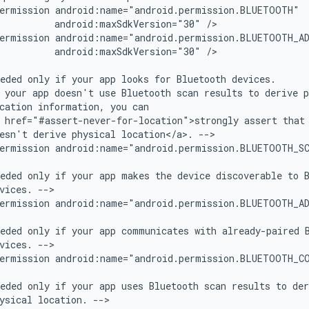
ermission
android:maxSdkVersion="30"
ermission
android:maxSdkVersion="30"
/>

eded
only
if
your
app
looks
for
Bluetooth
your
app
doesn't
use
Bluetooth
scan
results
to
derive
cation
information,
you
href="#assert-never-for-location">strongly
assert
that
esn't
derive
physical
location</a>.
ermission
android:name="android.permission.BLUETOOTH_S
eded
only
if
your
app
makes
the
device
discoverable
to
vices.
ermission
android:name="android.permission.BLUETOOTH_A
eded
only
if
your
app
communicates
with
already-paired
vices.
ermission
android:name="android.permission.BLUETOOTH_C
eded
only
if
your
app
uses
Bluetooth
scan
results
to
ysical
location.