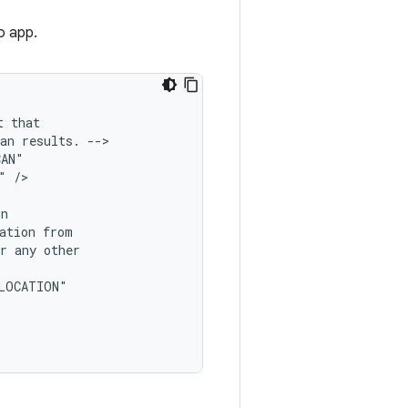
o app.
t
an
results.
"
/>

ation
r
any