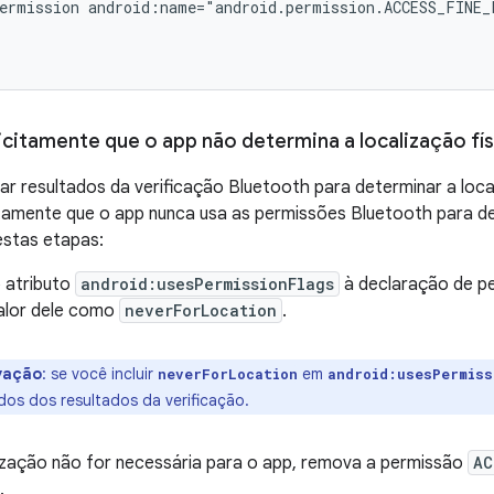
ermission
android:name="android.permission.ACCESS_FINE
icitamente que o app não determina a localização fís
ar resultados da verificação Bluetooth para determinar a loca
itamente que o app nunca usa as permissões Bluetooth para det
 estas etapas:
o atributo
android:usesPermissionFlags
à declaração de p
valor dele como
neverForLocation
.
vação
: se você incluir
em
neverForLocation
android:usesPermiss
ados dos resultados da verificação.
lização não for necessária para o app, remova a permissão
AC
.