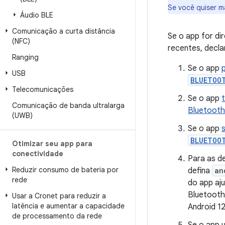
Se você quiser m
Áudio BLE
Comunicação a curta distância
Se o app for di
(NFC)
recentes, decla
Ranging
Se o app
USB
BLUETOO
Telecomunicações
Se o app
Comunicação de banda ultralarga
Bluetooth
(UWB)
Se o app
BLUETOO
Otimizar seu app para
conectividade
Para as d
Reduzir consumo de bateria por
defina
an
rede
do app aj
Bluetooth
Usar a Cronet para reduzir a
latência e aumentar a capacidade
Android 12
de processamento da rede