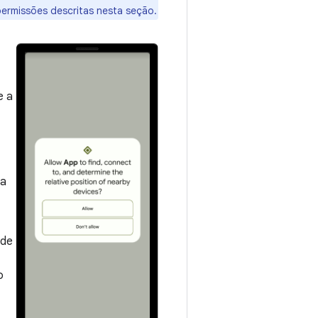
permissões descritas nesta seção.
e a
 a
ade
o