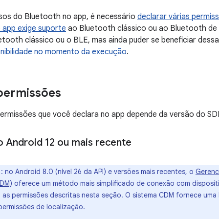
sos do Bluetooth no app, é necessário
declarar várias permis
o app exige suporte
ao Bluetooth clássico ou ao Bluetooth de 
uetooth clássico ou o BLE, mas ainda puder se beneficiar dess
ponibilidade no momento da execução
.
permissões
permissões que você declara no app depende da versão do SDK
 Android 12 ou mais recente
o
: no Android 8.0 (nível 26 da API) e versões mais recentes, o
Gerenc
CDM)
oferece um método mais simplificado de conexão com disposit
as permissões descritas nesta seção. O sistema CDM fornece uma
permissões de localização.