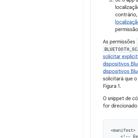
Se o app 
localizaçã
contrário
localizaçã
permissã
As permissões
BLUETOOTH_SC
solicitar expli
dispositivos Bl
dispositivos Bl
solicitará que 
Figura 1.
O snippet de có
for direcionado
<!--
Re