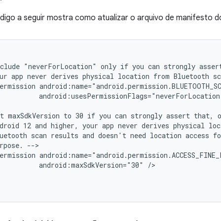
digo a seguir mostra como atualizar o arquivo de manifesto d
clude
"neverForLocation"
only
if
you
can
strongly
asser
ur
app
never
derives
physical
location
from
Bluetooth
sc
ermission
android:usesPermissionFlags="neverForLocation
t
maxSdkVersion
to
30
if
you
can
strongly
assert
that,
droid
12
and
higher,
your
app
never
derives
physical
loc
uetooth
scan
results
and
doesn't
need
location
access
fo
rpose.
ermission
android:maxSdkVersion="30"