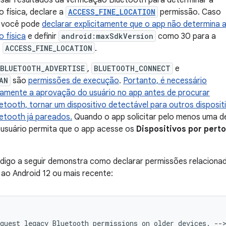
usar resultados da verificação Bluetooth para determinar a
o física, declare a
ACCESS_FINE_LOCATION
permissão. Caso
, você pode
declarar explicitamente que o app não determina 
o física
e definir
android:maxSdkVersion
como 30 para a
o
ACCESS_FINE_LOCATION
.
BLUETOOTH_ADVERTISE
,
BLUETOOTH_CONNECT
e
AN
são
permissões de execução
.
Portanto, é necessário
citamente a aprovação do usuário no app antes de procurar
uetooth, tornar um dispositivo detectável para outros disposi
uetooth já pareados.
Quando o app solicitar pelo menos uma d
o usuário permita que o app acesse os
Dispositivos por perto
digo a seguir demonstra como declarar permissões relacionad
 ao Android 12 ou mais recente:
quest
legacy
Bluetooth
permissions
on
older
devices.