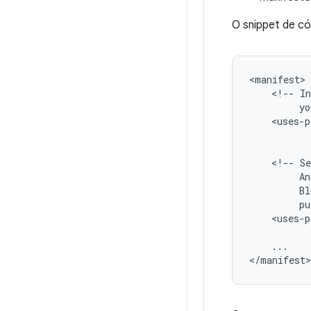
O snippet de có
<!--
In
yo
<uses-p
<!--
Se
An
Bl
pu
<uses-p
...
