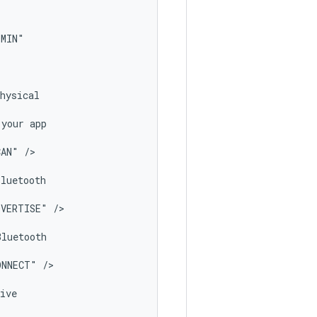
your
CAN"
/>

DVERTISE"
/>

ONNECT"
/>
