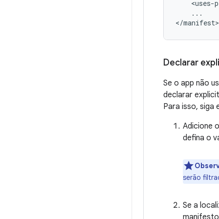
<uses-p
...

Declarar expl
Se o app não us
declarar explic
Para isso, siga
Adicione 
defina o 
Obser
serão filtr
Se a loca
manifesto