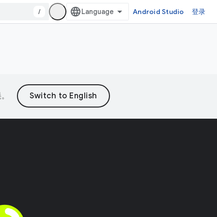
/
Android Studio
登录
误。