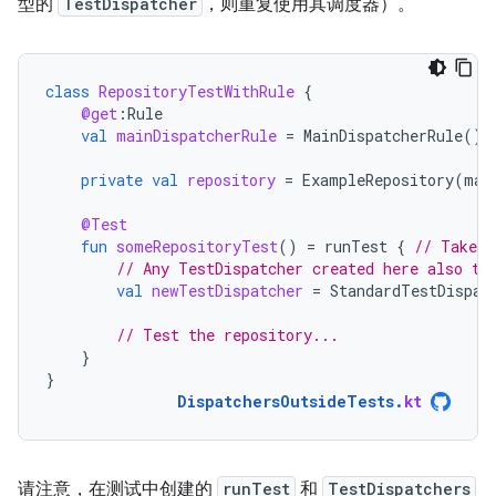
型的
TestDispatcher
，则重复使用其调度器）。
class
RepositoryTestWithRule
{
@get
:
Rule
val
mainDispatcherRule
=
MainDispatcherRule
()
private
val
repository
=
ExampleRepository
(
mai
@Test
fun
someRepositoryTest
()
=
runTest
{
// Takes 
// Any TestDispatcher created here also ta
val
newTestDispatcher
=
StandardTestDispat
// Test the repository...
}
}
DispatchersOutsideTests
.
kt
请注意，在测试中创建的
runTest
和
TestDispatchers