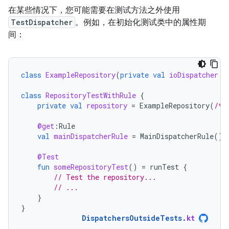
在某些情况下，您可能需要在测试方法之外使用
TestDispatcher
。例如，在初始化测试类中的属性期
间：
class
ExampleRepository
(
private
val
ioDispatcher
:
class
RepositoryTestWithRule
{
private
val
repository
=
ExampleRepository
(
/* 
@get
:
Rule
val
mainDispatcherRule
=
MainDispatcherRule
()
@Test
fun
someRepositoryTest
()
=
runTest
{
// Test the repository...
// ...
}
}
DispatchersOutsideTests
.
kt