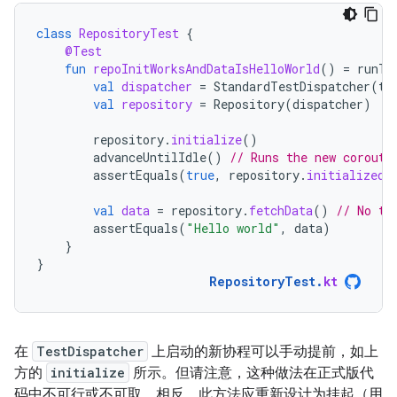
class
RepositoryTest
{
@Test
fun
repoInitWorksAndDataIsHelloWorld
()
=
runTe
val
dispatcher
=
StandardTestDispatcher
(
te
val
repository
=
Repository
(
dispatcher
)
repository
.
initialize
()
advanceUntilIdle
()
// Runs the new corouti
assertEquals
(
true
,
repository
.
initialized
.
val
data
=
repository
.
fetchData
()
// No th
assertEquals
(
"Hello world"
,
data
)
}
}
RepositoryTest
.
kt
在
TestDispatcher
上启动的新协程可以手动提前，如上
方的
initialize
所示。但请注意，这种做法在正式版代
码中不可行或不可取。相反，此方法应重新设计为挂起（用