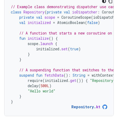
// Example class demonstrating dispatcher use case
class
Repository
(
private
val
ioDispatcher
:
Corouti
private
val
scope
=
CoroutineScope
(
ioDispatche
val
initialized
=
AtomicBoolean
(
false
)
// A function that starts a new coroutine on t
fun
initialize
()
{
scope
.
launch
{
initialized
.
set
(
true
)
}
}
// A suspending function that switches to the 
suspend
fun
fetchData
():
String
=
withContext
(
require
(
initialized
.
get
())
{
"Repository s
delay
(
500L
)
"Hello world"
}
}
Repository
.
kt