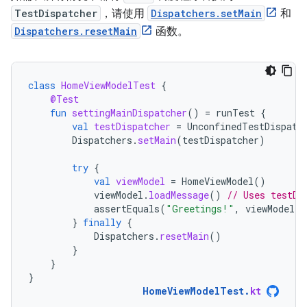
TestDispatcher
，请使用
Dispatchers.setMain
和
Dispatchers.resetMain
函数。
class
HomeViewModelTest
{
@Test
fun
settingMainDispatcher
()
=
runTest
{
val
testDispatcher
=
UnconfinedTestDispatc
Dispatchers
.
setMain
(
testDispatcher
)
try
{
val
viewModel
=
HomeViewModel
()
viewModel
.
loadMessage
()
// Uses testDi
assertEquals
(
"Greetings!"
,
viewModel
.
m
}
finally
{
Dispatchers
.
resetMain
()
}
}
}
HomeViewModelTest
.
kt