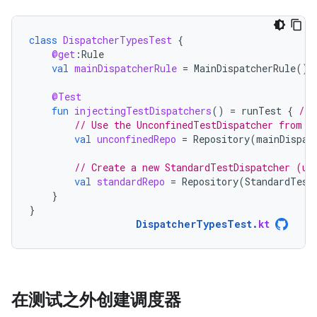
class
DispatcherTypesTest
{
@get
:
Rule
val
mainDispatcherRule
=
MainDispatcherRule
()
@Test
fun
injectingTestDispatchers
()
=
runTest
{
// 
// Use the UnconfinedTestDispatcher from t
val
unconfinedRepo
=
Repository
(
mainDispat
// Create a new StandardTestDispatcher (us
val
standardRepo
=
Repository
(
StandardTest
}
}
DispatcherTypesTest
.
kt
在测试之外创建调度器