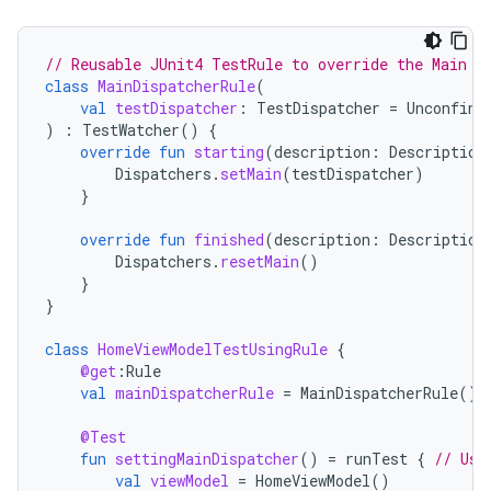
// Reusable JUnit4 TestRule to override the Main d
class
MainDispatcherRule
(
val
testDispatcher
:
TestDispatcher
=
Unconfine
)
:
TestWatcher
()
{
override
fun
starting
(
description
:
Description
Dispatchers
.
setMain
(
testDispatcher
)
}
override
fun
finished
(
description
:
Description
Dispatchers
.
resetMain
()
}
}
class
HomeViewModelTestUsingRule
{
@get
:
Rule
val
mainDispatcherRule
=
MainDispatcherRule
()
@Test
fun
settingMainDispatcher
()
=
runTest
{
// Use
val
viewModel
=
HomeViewModel
()