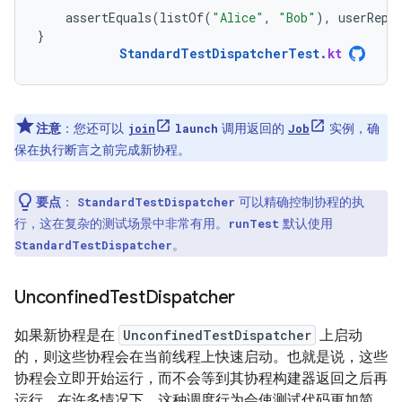
assertEquals
(
listOf
(
"Alice"
,
"Bob"
),
userRepo
}
StandardTestDispatcherTest
.
kt
注意
：您还可以
调用返回的
实例，确
join
launch
Job
保在执行断言之前完成新协程。
要点
：
可以精确控制协程的执
StandardTestDispatcher
行，这在复杂的测试场景中非常有用。
默认使用
runTest
。
StandardTestDispatcher
Unconfined
Test
Dispatcher
如果新协程是在
UnconfinedTestDispatcher
上启动
的，则这些协程会在当前线程上快速启动。也就是说，这些
协程会立即开始运行，而不会等到其协程构建器返回之后再
运行。在许多情况下，这种调度行为会使测试代码更加简