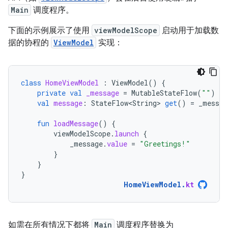
Main
调度程序。
下面的示例展示了使用
viewModelScope
启动用于加载数
据的协程的
ViewModel
实现：
class
HomeViewModel
:
ViewModel
()
{
private
val
_message
=
MutableStateFlow
(
""
)
val
message
:
StateFlow<String>
get
()
=
_messag
fun
loadMessage
()
{
viewModelScope
.
launch
{
_message
.
value
=
"Greetings!"
}
}
}
HomeViewModel
.
kt
如需在所有情况下都将
Main
调度程序替换为