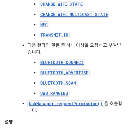
CHANGE_WIFI_STATE
CHANGE_WIFI_MULTICAST_STATE
NFC
TRANSMIT_IR
다음 런타임 권한 중 하나 이상을 요청하고 부여받
습니다.
BLUETOOTH_CONNECT
BLUETOOTH_ADVERTISE
BLUETOOTH_SCAN
UWB_RANGING
UsbManager.requestPermission()
을 호출합
니다.
설명