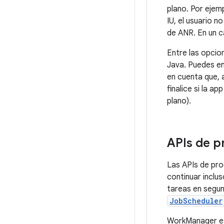
plano. Por ejemp
IU, el usuario n
de ANR. En un c
Entre las opcio
Java. Puedes e
en cuenta que, 
finalice si la a
plano).
APIs de p
Las APIs de pro
continuar inclus
tareas en segu
JobScheduler
WorkManager es 