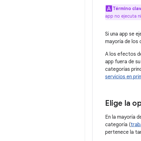
Término clav
app no ejecuta 
Si una app se ej
mayoría de los
A los efectos d
app fuera de su 
categorías prin
servicios en pri
Elige la 
En la mayoría d
categoría (
trab
pertenece la ta