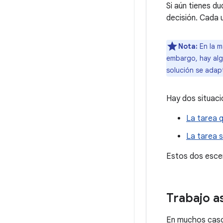
Si aún tienes d
decisión. Cada 
Nota:
En la m
embargo, hay alg
solución se adap
Hay dos situaci
La tarea q
La tarea s
Estos dos escen
Trabajo a
En muchos casos