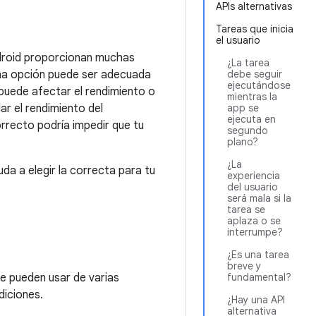
APIs alternativas
Tareas que inicia
el usuario
ndroid proporcionan muchas
¿La tarea
Una opción puede ser adecuada
debe seguir
ejecutándose
 puede afectar el rendimiento o
mientras la
ar el rendimiento del
app se
ejecuta en
correcto podría impedir que tu
segundo
plano?
¿La
da a elegir la correcta para tu
experiencia
del usuario
será mala si la
tarea se
aplaza o se
interrumpe?
¿Es una tarea
breve y
e pueden usar de varias
fundamental?
diciones.
¿Hay una API
alternativa