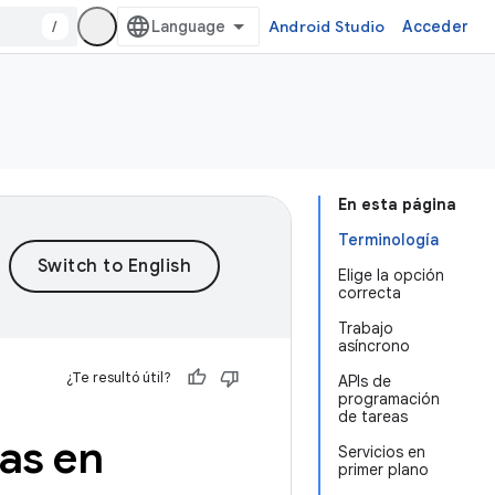
/
Android Studio
Acceder
En esta página
Terminología
Elige la opción
correcta
Trabajo
asíncrono
¿Te resultó útil?
APIs de
programación
de tareas
eas en
Servicios en
primer plano