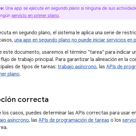
e:
Una app se
ejecuta en segundo plano
si ninguna de sus actividades
ningún
servicio en primer plano
.
ecuta en segundo plano, el sistema le aplica una serie de restri
 casos,
una app en segundo plano no puede iniciar servicios en 
e este documento, usaremos el término "tarea" para indicar un
flujo de trabajo principal. Para garantizar la alineación en la c
cipales de tipos de tareas:
trabajo asíncrono
, las
APIs de prog
mer plano
.
opción correcta
e los casos, puedes determinar las APIs correctas para usar en 
ajo asíncrono
, las
APIs de programación de tareas
o los
servic
rea.