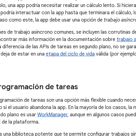
lo, una app podría necesitar realizar un cálculo lento. Si hicier
o podría interactuar con la app hasta que terminara el cálculo, 
aso como este, la app debe usar una opción de
trabajo asínc
nes de trabajo asíncrono comunes, se incluyen las corrutinas d
ncontrar más información en la documentación sobre
trabajo 
a diferencia de las APIs de tareas en segundo plano, no se gara
pp deja de estar en una
etapa del ciclo de vida
válida (por ejemplo
rogramación de tareas
gramación de tareas son una opción más flexible cuando neces
o si el usuario abandona la app. En la mayoría de los casos, la
ndo plano es usar
WorkManager
, aunque en algunos casos pued
de la plataforma.
una biblioteca potente que te permite configurar trabajos s