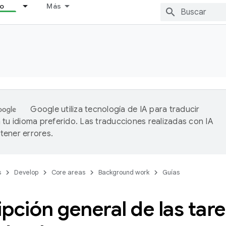
lo
Más
Google utiliza tecnología de IA para traducir
 tu idioma preferido. Las traducciones realizadas con IA
ener errores.
s
Develop
Core areas
Background work
Guías
pción general de las tar