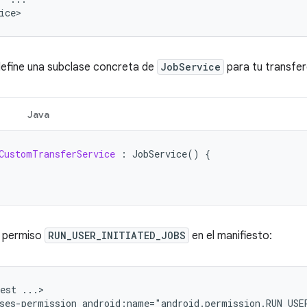
efine una subclase concreta de
JobService
para tu transfer
Java
CustomTransferService
:
JobService
()
{
l permiso
RUN_USER_INITIATED_JOBS
en el manifiesto:
est
ses-permission
android:name="android.permission.RUN_USE