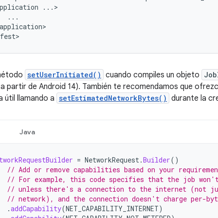
pplication
application>

 método
setUserInitiated()
cuando compiles un objeto
Job
e a partir de Android 14). También te recomendamos que ofrez
a útil llamando a
setEstimatedNetworkBytes()
durante la cr
Java
tworkRequestBuilder
=
NetworkRequest
.
Builder
()
// Add or remove capabilities based on your requiremen
// For example, this code specifies that the job won'
// unless there's a connection to the internet (not j
// network), and the connection doesn't charge per-byt
.
addCapability
(
NET_CAPABILITY_INTERNET
)