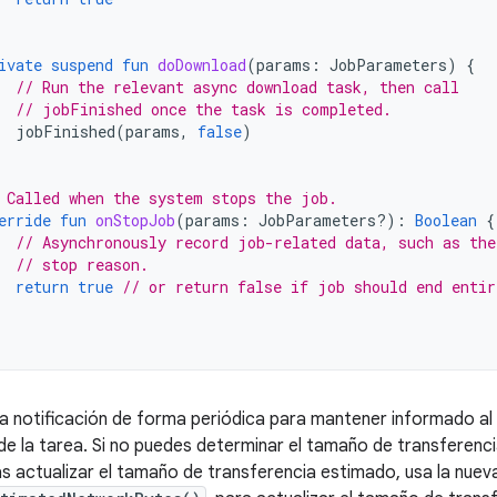
ivate
suspend
fun
doDownload
(
params
:
JobParameters
)
{
// Run the relevant async download task, then call
// jobFinished once the task is completed.
jobFinished
(
params
,
false
)
 Called when the system stops the job.
erride
fun
onStopJob
(
params
:
JobParameters?)
:
Boolean
{
// Asynchronously record job-related data, such as the
// stop reason.
return
true
// or return false if job should end entir
la notificación de forma periódica para mantener informado al 
e la tarea. Si no puedes determinar el tamaño de transferenc
s actualizar el tamaño de transferencia estimado, usa la nueva