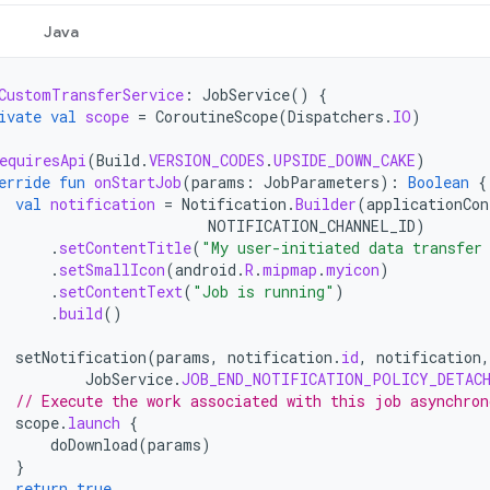
Java
CustomTransferService
:
JobService
()
{
ivate
val
scope
=
CoroutineScope
(
Dispatchers
.
IO
)
equiresApi
(
Build
.
VERSION_CODES
.
UPSIDE_DOWN_CAKE
)
erride
fun
onStartJob
(
params
:
JobParameters
):
Boolean
{
val
notification
=
Notification
.
Builder
(
applicationCon
NOTIFICATION_CHANNEL_ID
)
.
setContentTitle
(
"My user-initiated data transfer
.
setSmallIcon
(
android
.
R
.
mipmap
.
myicon
)
.
setContentText
(
"Job is running"
)
.
build
()
setNotification
(
params
,
notification
.
id
,
notification
,
JobService
.
JOB_END_NOTIFICATION_POLICY_DETAC
// Execute the work associated with this job asynchron
scope
.
launch
{
doDownload
(
params
)
}
return
true