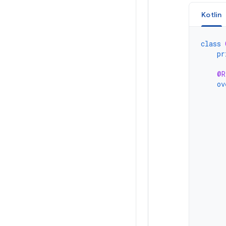
Kotlin
class
pr
@R
ov