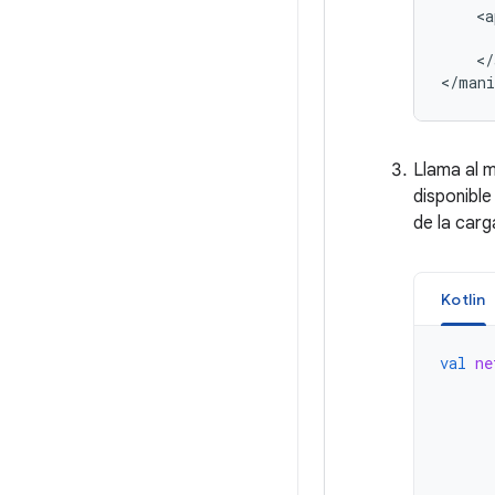
<a
</
Llama al
disponibl
de la carg
Kotlin
val
ne