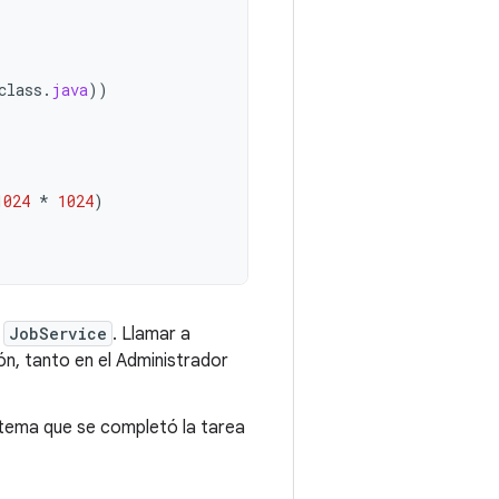
class
.
java
))
1024
*
1024
)
o
JobService
. Llamar a
ión, tanto en el Administrador
istema que se completó la tarea