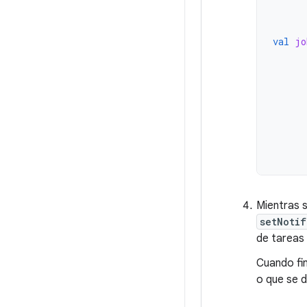
val
jo
Mientras s
setNotif
de tareas 
Cuando fin
o que se 