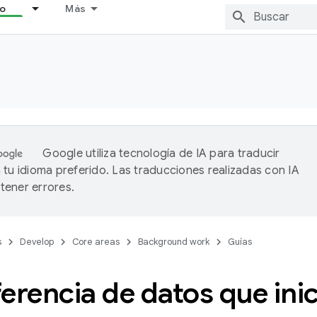
lo
Más
Google utiliza tecnología de IA para traducir
 tu idioma preferido. Las traducciones realizadas con IA
ener errores.
s
Develop
Core areas
Background work
Guías
erencia de datos que inic