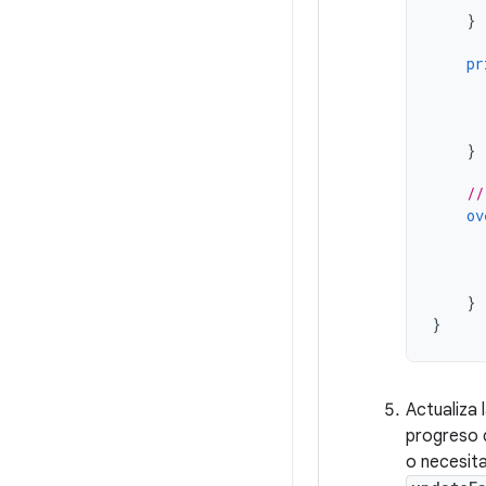
}
pr
}
//
ov
}
}
Actualiza 
progreso d
o necesita