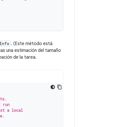
Info
. (Este método está
cas una estimación del tamaño
eación de la tarea.
ts.
t run
ust a local
e.