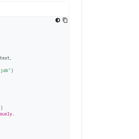
text
,
 job"
)
H
)
ously.