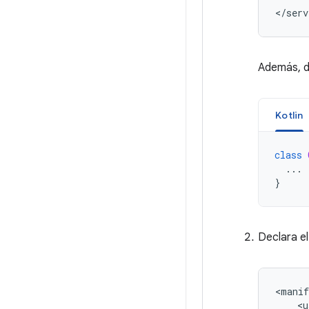
Además, d
Kotlin
class
...
}
Declara e
<manif
<u