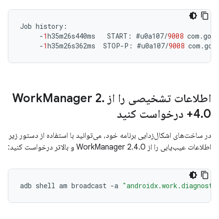
Job
history
:
-
1
h35m26s440ms
START
:
#
u0a107
/
9008
com
.
goog
-
1
h35m26s362ms
STOP
-
P
:
#
u0a107
/
9008
com
.
goo
اطلاعات تشخیصی را از Work
.
Manager 2
0+ درخواست کنید
.
4
در ساخت‌های اشکال‌زدایی برنامه خود، می‌توانید با استفاده از دستور زیر
اطلاعات عیب‌یابی را از WorkManager 2.4.0 و بالاتر درخواست کنید:
adb
shell
am
broadcast
-
a
"androidx.work.diagnosti