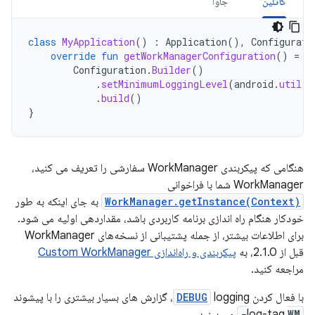
کاتلین
جاوا
class
MyApplication
()
:
Application
(),
Configurati
override
fun
getWorkManagerConfiguration
()
=
Configuration
.
Builder
()
.
setMinimumLoggingLevel
(
android
.
util
.
L
.
build
()
}
هنگامی که پیکربندی WorkManager سفارشی را تعریف می کنید،
WorkManager شما با فراخوانی
WorkManager.getInstance(Context)
به جای اینکه به طور
خودکار هنگام راه اندازی برنامه کاربردی باشد، مقداردهی اولیه می شود.
برای اطلاعات بیشتر، از جمله پشتیبانی از نسخه‌های WorkManager
قبل از 2.1.0، به
پیکربندی و راه‌اندازی Custom WorkManager
مراجعه کنید.
با فعال کردن
DEBUG
logging، گزارش های بسیار بیشتری را با پیشوند
WM-
log-tag
می بینید.