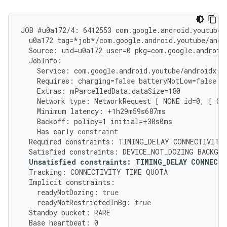
JOB
#
u0a172
/
4
:
6412553
com
.
google
.
android
.
youtube
/
u0a172
tag
=
*
job
*/
com
.
google
.
android
.
youtube
/
andr
Source
:
uid
=
u0a172
user
=
0
pkg
=
com
.
google
.
android
JobInfo
:
Service
:
com
.
google
.
android
.
youtube
/
androidx
.
w
Requires
:
charging
=
false
batteryNotLow
=
false
d
Extras
:
mParcelledData
.
dataSize
=
180
Network
type
:
NetworkRequest
[
NONE
id
=
0
,
[
Ca
Minimum
latency
:
+
1
h29m59s687ms
Backoff
:
policy
=
1
initial
=
+
30
s0ms
Has
early
constraint
Required
constraints
:
TIMING_DELAY
CONNECTIVITY
Satisfied
constraints
:
DEVICE_NOT_DOZING
BACKGRO
Unsatisfied
constraints
:
TIMING_DELAY
CONNECTI
Tracking
:
CONNECTIVITY
TIME
QUOTA
Implicit
constraints
:
readyNotDozing
:
true
readyNotRestrictedInBg
:
true
Standby
bucket
:
RARE
Base
heartbeat
:
0