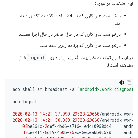
این اطلاعات در مورد:
درخواست های کاری که در 24 ساعت گذشته تکمیل شده
اند.
درخواست های کاری که در حال حاضر در حال اجرا هستند.
درخواست های کاری که برنامه ریزی شده است.
در اینجا می تواند به نظر برسد (خروجی از طریق
logcat
قابل
مشاهده است):
adb
shell
am
broadcast
-
a
"androidx.work.diagnosti
adb
logcat
...
2020
-
02
-
13
14
:
21
:
37.990
29528
-
29660
/
androidx
.
work
.
2020
-
02
-
13
14
:
21
:
38.083
29528
-
29660
/
androidx
.
work
.
08
be261c
-
2
def
-
4
bd6
-
a716
-
1
e4410968dc4
andro
48
ce04f1
-
8
df9
-
450
b
-
96
ec
-
6
eceabb9c690
andro