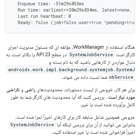
Enqueue
time
:
-
51
m29s853ms
Run
time
:
earliest
=
+
38
m29s834ms
,
latest
=
none
,
or
Last
run
heartbeat
:
0
Ready
:
false
(
job
=
false
user
=
true
!
pending
=
true
هنگام استفاده از WorkManager، مؤلفه ای که مسئول مدیریت اجرای
کارگر است
SystemJobService
در سطح API 23 یا بالاتر است. به
دنبال مواردی از کارهایی باشید که به نام بسته و
androidx.work.impl.background.systemjob.SystemJ
obService
شما نسبت داده می شوند.
برای هر کار، خروجی از لیست دستورات، محدودیت‌های
راضی
و
ناراضی
مورد نیاز است
. بررسی کنید که آیا محدودیت های کارگر شما به طور
کامل برآورده شده است یا خیر.
خروجی همچنین شامل سابقه کار برای کارهای اخیراً اجرا شده است،
بنابراین می توانید از آن برای بررسی اینکه آیا
SystemJobService
اخیراً فراخوانی شده است یا خیر استفاده کنید.