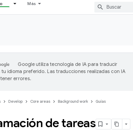
lo
Más
Google utiliza tecnología de IA para traducir
 tu idioma preferido. Las traducciones realizadas con IA
ener errores.
s
Develop
Core areas
Background work
Guías
amación de tareas