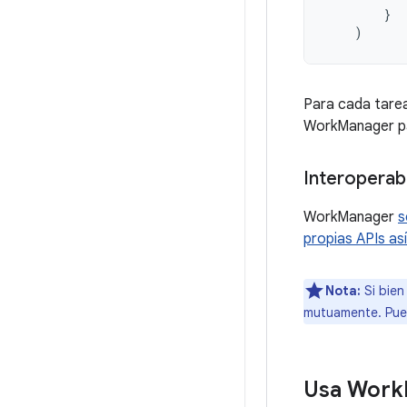
}
)
Para cada tare
WorkManager pas
Interoperab
WorkManager
s
propias APIs as
Nota:
Si bien
mutuamente. Pued
Usa Work