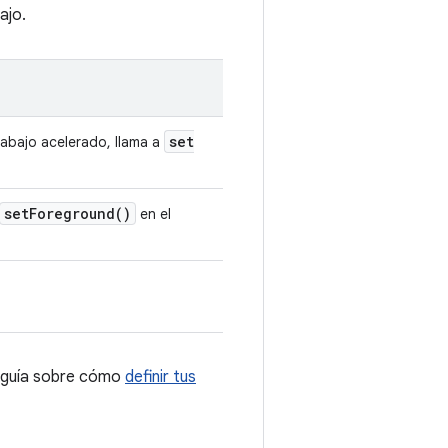
ajo.
set
trabajo acelerado, llama a
set
Foreground(
)
en el
a guía sobre cómo
definir tus