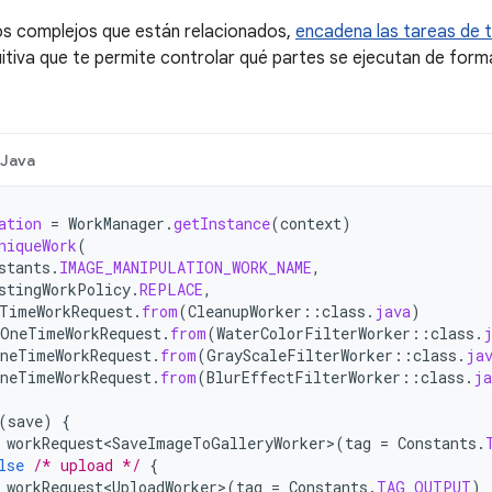
jos complejos que están relacionados,
encadena las tareas de t
tuitiva que te permite controlar qué partes se ejecutan de form
Java
ation
=
WorkManager
.
getInstance
(
context
)
niqueWork
(
stants
.
IMAGE_MANIPULATION_WORK_NAME
,
stingWorkPolicy
.
REPLACE
,
TimeWorkRequest
.
from
(
CleanupWorker
::
class
.
java
)
OneTimeWorkRequest
.
from
(
WaterColorFilterWorker
::
class
.
neTimeWorkRequest
.
from
(
GrayScaleFilterWorker
::
class
.
ja
neTimeWorkRequest
.
from
(
BlurEffectFilterWorker
::
class
.
ja
(
save
)
{
workRequest<SaveImageToGalleryWorker>
(
tag
=
Constants
.
lse
/* upload */
{
workRequest<UploadWorker>
(
tag
=
Constants
.
TAG_OUTPUT
)