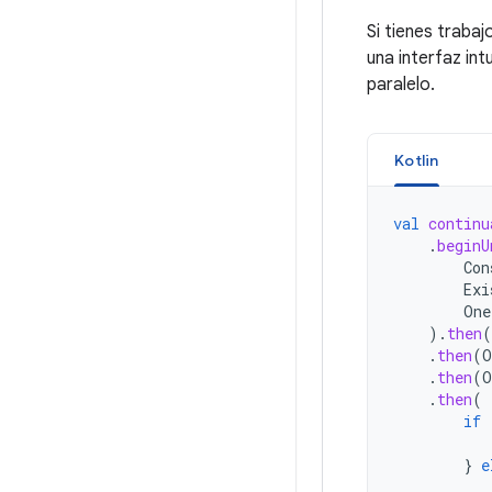
Si tienes traba
una interfaz in
paralelo.
Kotlin
val
continu
.
beginU
Con
Exi
One
).
then
(
.
then
(
O
.
then
(
O
.
then
(
if
}
e