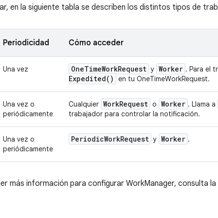
r, en la siguiente tabla se describen los distintos tipos de trab
Periodicidad
Cómo acceder
One
Time
Work
Request
Worker
Una vez
y
. Para el 
Expedited(
)
en tu OneTimeWorkRequest.
Work
Request
Worker
Una vez o
Cualquier
o
. Llama a
periódicamente
trabajador para controlar la notificación.
Periodic
Work
Request
Worker
Una vez o
y
.
periódicamente
ner más información para configurar WorkManager, consulta l