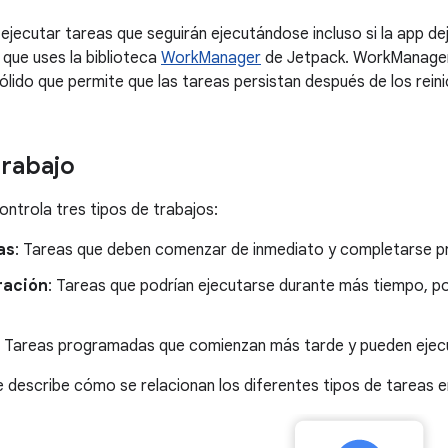
jecutar tareas que seguirán ejecutándose incluso si la app deja
ue uses la biblioteca
WorkManager
de Jetpack. WorkManager
ido que permite que las tareas persistan después de los reinici
trabajo
trola tres tipos de trabajos:
as
: Tareas que deben comenzar de inmediato y completarse pr
ración
: Tareas que podrían ejecutarse durante más tiempo, p
: Tareas programadas que comienzan más tarde y pueden ejecu
se describe cómo se relacionan los diferentes tipos de tareas en