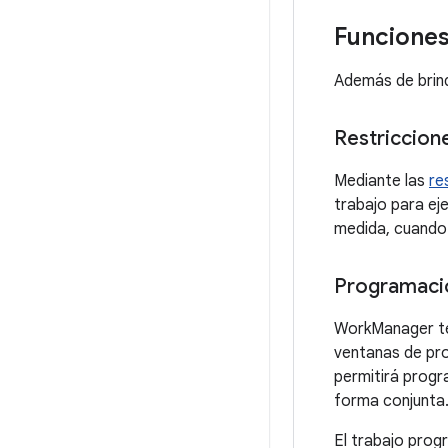
Funcione
Además de brind
Restriccion
Mediante las
re
trabajo para ej
medida, cuando e
Programació
WorkManager t
ventanas de pro
permitirá progr
forma conjunta
El trabajo prog