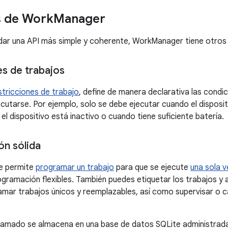
s de Work
Manager
ar una API más simple y coherente, WorkManager tiene otros 
es de trabajos
stricciones de trabajo
, define de manera declarativa las condi
ecutarse. Por ejemplo, solo se debe ejecutar cuando el disposi
l dispositivo está inactivo o cuando tiene suficiente batería.
n sólida
e permite
programar un trabajo
para que se ejecute
una sola v
gramación flexibles. También puedes etiquetar los trabajos y a
amar trabajos únicos y reemplazables, así como supervisar o c
.
ramado se almacena en una base de datos SQLite administrada