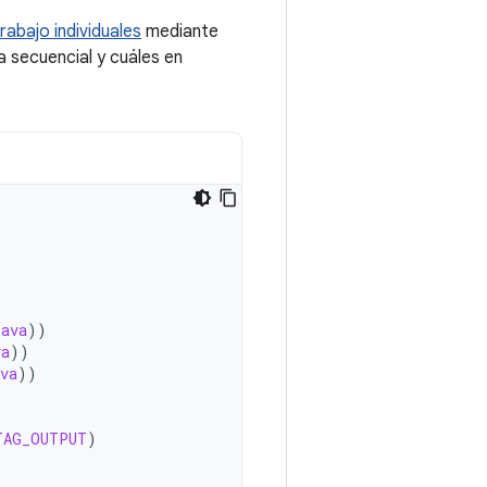
rabajo individuales
mediante
a secuencial y cuáles en
java
))
va
))
va
))
TAG_OUTPUT
)