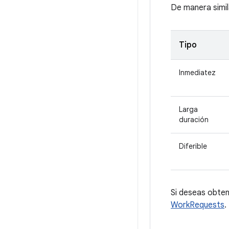
De manera simila
Tipo
Inmediatez
Larga
duración
Diferible
Si deseas obte
WorkRequests
.