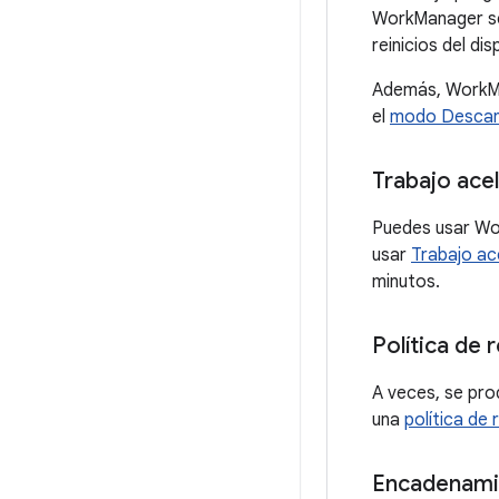
WorkManager se
reinicios del dis
Además, WorkMa
el
modo Desca
Trabajo ace
Puedes usar Wo
usar
Trabajo ac
minutos.
Política de r
A veces, se pr
una
política de 
Encadenami