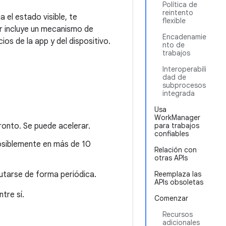
Política de
reintento
 el estado visible, te
flexible
 incluye un mecanismo de
Encadenamie
os de la app y del dispositivo.
nto de
trabajos
Interoperabili
dad de
subprocesos
integrada
Usa
WorkManager
onto. Se puede acelerar.
para trabajos
confiables
osiblemente en más de 10
Relación con
otras APIs
tarse de forma periódica.
Reemplaza las
APIs obsoletas
tre sí.
Comenzar
Recursos
adicionales