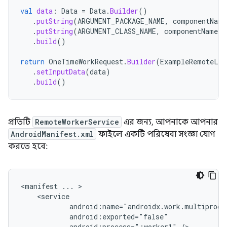
val
data
:
Data
=
Data
.
Builder
()
.
putString
(
ARGUMENT_PACKAGE_NAME
,
componentName
.
putString
(
ARGUMENT_CLASS_NAME
,
componentName
.
c
.
build
()
return
OneTimeWorkRequest
.
Builder
(
ExampleRemoteLis
.
setInputData
(
data
)
.
build
()
প্রতিটি
RemoteWorkerService
এর জন্য, আপনাকে আপনার
AndroidManifest.xml
ফাইলে একটি পরিষেবা সংজ্ঞা যোগ
করতে হবে:
<manifest
...
android:process=":worker1"
/>
