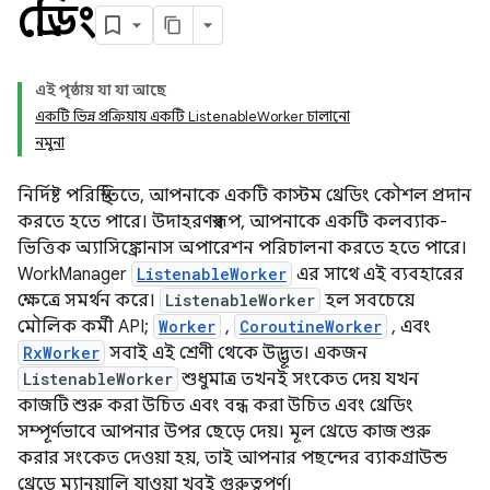
থ্রেডিং
এই পৃষ্ঠায় যা যা আছে
একটি ভিন্ন প্রক্রিয়ায় একটি ListenableWorker চালানো
নমুনা
নির্দিষ্ট পরিস্থিতিতে, আপনাকে একটি কাস্টম থ্রেডিং কৌশল প্রদান
করতে হতে পারে। উদাহরণস্বরূপ, আপনাকে একটি কলব্যাক-
ভিত্তিক অ্যাসিঙ্ক্রোনাস অপারেশন পরিচালনা করতে হতে পারে।
WorkManager
ListenableWorker
এর সাথে এই ব্যবহারের
ক্ষেত্রে সমর্থন করে।
ListenableWorker
হল সবচেয়ে
মৌলিক কর্মী API;
Worker
,
CoroutineWorker
, এবং
RxWorker
সবাই এই শ্রেণী থেকে উদ্ভূত। একজন
ListenableWorker
শুধুমাত্র তখনই সংকেত দেয় যখন
কাজটি শুরু করা উচিত এবং বন্ধ করা উচিত এবং থ্রেডিং
সম্পূর্ণভাবে আপনার উপর ছেড়ে দেয়। মূল থ্রেডে কাজ শুরু
করার সংকেত দেওয়া হয়, তাই আপনার পছন্দের ব্যাকগ্রাউন্ড
থ্রেডে ম্যানুয়ালি যাওয়া খুবই গুরুত্বপূর্ণ।