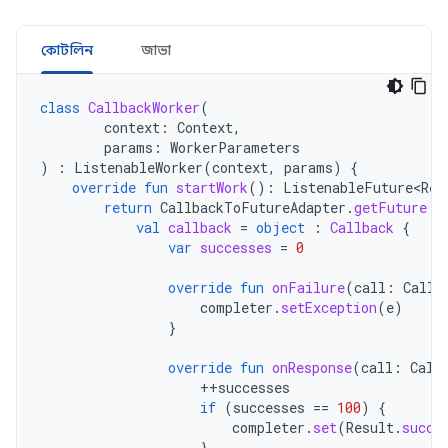
কোটলিন
জাভা
class
CallbackWorker
(
context
:
Context
,
params
:
WorkerParameters
)
:
ListenableWorker
(
context
,
params
)
{
override
fun
startWork
():
ListenableFuture<Res
return
CallbackToFutureAdapter
.
getFuture
{
val
callback
=
object
:
Callback
{
var
successes
=
0
override
fun
onFailure
(
call
:
Call
,
completer
.
setException
(
e
)
}
override
fun
onResponse
(
call
:
Call
++
successes
if
(
successes
==
100
)
{
completer
.
set
(
Result
.
succe
}