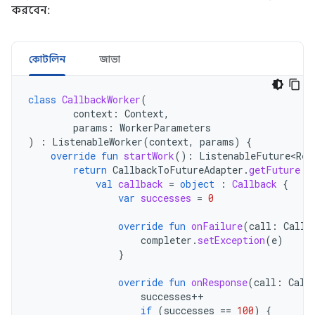
করবেন:
কোটলিন
জাভা
class
CallbackWorker
(
context
:
Context
,
params
:
WorkerParameters
)
:
ListenableWorker
(
context
,
params
)
{
override
fun
startWork
():
ListenableFuture<Res
return
CallbackToFutureAdapter
.
getFuture
{
val
callback
=
object
:
Callback
{
var
successes
=
0
override
fun
onFailure
(
call
:
Call
,
completer
.
setException
(
e
)
}
override
fun
onResponse
(
call
:
Call
successes
++
if
(
successes
==
100
)
{