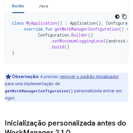
Kotlin
Java
class
MyApplication
()
:
Application
(),
Configurati
override
fun
getWorkManagerConfiguration
()
=
Configuration
.
Builder
()
.
setMinimumLoggingLevel
(
android
.
ut
.
build
()
}
Observação:
é preciso
remover o padrão inicializador
para uma implementação de
personalizada entrar em
getWorkManagerConfiguration()
vigor.
Inicialização personalizada antes do
Work
Manager 2
.
1
.
0