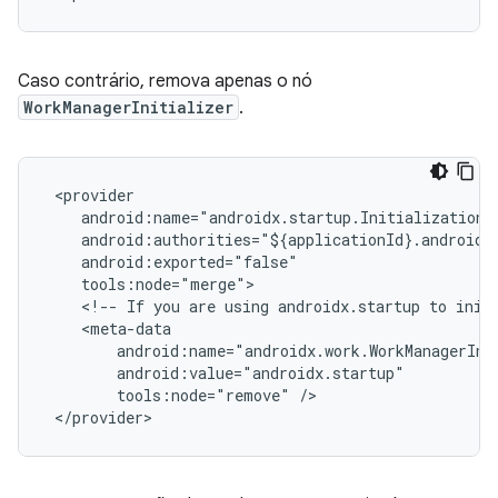
Caso contrário, remova apenas o nó
WorkManagerInitializer
.
<!--
If
you
are
using
androidx.startup
to
init
tools:node="remove"