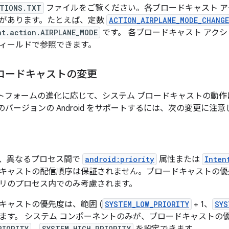
TIONS.TXT
ファイルをご覧ください。各ブロードキャスト 
があります。たとえば、定数
ACTION_AIRPLANE_MODE_CHANG
nt.action.AIRPLANE_MODE
です。 各ブロードキャスト アク
ィールドで参照できます。
ロードキャストの変更
 プラットフォームの進化に応じて、システム ブロードキャストの
バージョンの Android をサポートするには、次の変更に注
、異なるプロセス間で
android:priority
属性または
Inten
キャストの配信順序は保証されません。ブロードキャストの優
リのプロセス内でのみ考慮されます。
キャストの優先度は、範囲 (
SYSTEM_LOW_PRIORITY
+ 1、
SYS
ます。 システム コンポーネントのみが、ブロードキャストの
RIORITY
SYSTEM_HIGH_PRIORITY