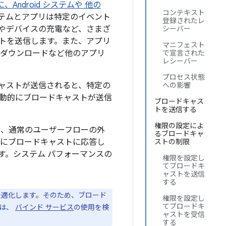
Android システムや 他の
コンテキスト
テムとアプリは特定のイベント
登録されたレ
やデバイスの充電など、さまざ
シーバー
ャストを送信します。また、アプリ
マニフェスト
のダウンロードなど他のアプリ
で宣言された
レシーバー
プロセス状態
ャストが送信されると、特定の
への影響
動的にブロードキャストが送信
ブロードキャス
トを送信する
権限の設定によ
り、通常のユーザーフローの外
るブロードキャ
繁にブロードキャストに応答し
ストの制限
す。システム パフォーマンスの
権限を設定し
てブロードキ
ャストを送信
する
最適化します。そのため、ブロード
権限を設定し
てブロードキ
では、
バインド サービス
の使用を検
ャストを受信
する