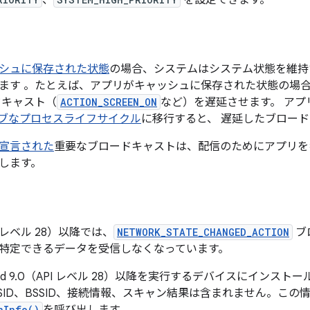
、
を設定できます。
シュに保存された状態
の場合、システムはシステム状態を維持
ます 。たとえば、アプリがキャッシュに保存された状態の場
ドキャスト（
ACTION_SCREEN_ON
など）を遅延させます。 ア
ブなプロセスライフサイクル
に移行すると、 遅延したブロー
宣言された
重要なブロードキャストは、配信のためにアプリを
します。
API レベル 28）以降では、
NETWORK_STATE_CHANGED_ACTION
ブ
特定できるデータを受信しなくなっています。
oid 9.0（API レベル 28）以降を実行するデバイスにインストー
SSID、BSSID、接続情報、スキャン結果は含まれません。こ
nInfo()