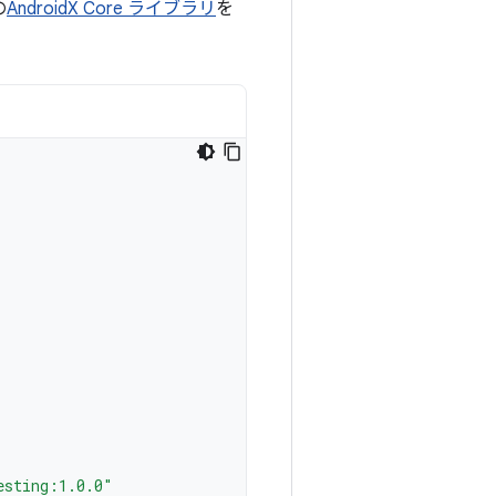
の
AndroidX Core ライブラリ
を
esting:1.0.0"