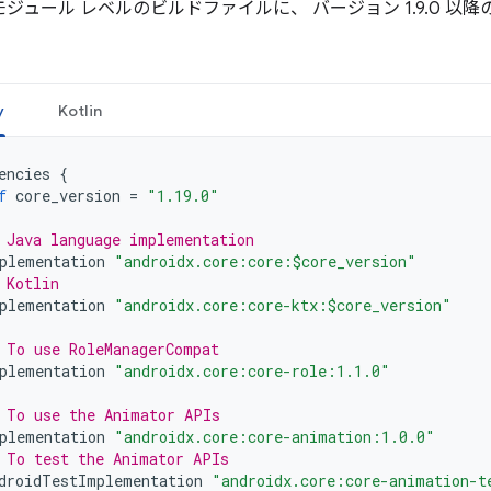
ジュール レベルのビルドファイルに、 バージョン 1.9.0 以降
。
y
Kotlin
encies
{
f
core_version
=
"1.19.0"
 Java language implementation
plementation
"androidx.core:core:$core_version"
 Kotlin
plementation
"androidx.core:core-ktx:$core_version"
 To use RoleManagerCompat
plementation
"androidx.core:core-role:1.1.0"
 To use the Animator APIs
plementation
"androidx.core:core-animation:1.0.0"
 To test the Animator APIs
droidTestImplementation
"androidx.core:core-animation-t