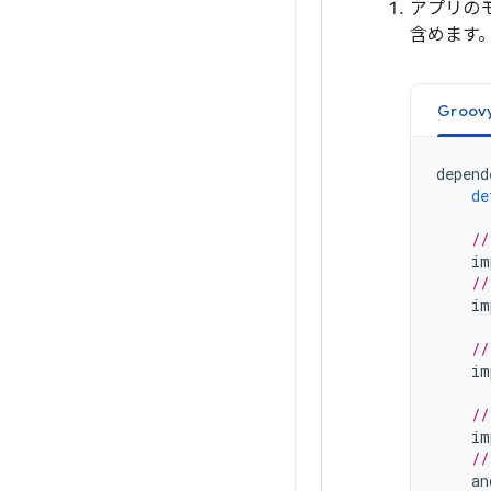
アプリのモ
含めます
Groov
depend
de
//
im
//
im
//
im
//
im
//
an