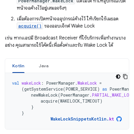
PowerManager.WakeLock
แต่ไม่ได้ ทำให้อุปกรณ์เปิด
หน้าจอค้างไว้อยู่เสมอจริงๆ
เมื่อต้องการเปิดหน้าจออุปกรณ์ค้างไว้ ให้เรียกใช้เมธอด
acquire()
ของออบเจ็กต์ Wake Lock
เช่น หากแอปมี Broadcast Receiver ที่ใช้บริการเพื่อทำงานบาง
อย่าง คุณสามารถใช้โค้ดนี้เพื่อตั้งค่าและรับ Wake Lock ได้
Kotlin
Java
val
wakeLock
:
PowerManager
.
WakeLock
=
(
getSystemService
(
POWER_SERVICE
)
as
PowerManag
newWakeLock
(
PowerManager
.
PARTIAL_WAKE_LOCK
acquire
(
WAKELOCK_TIMEOUT
)
}
}
WakeLockSnippetsKotlin
.
kt