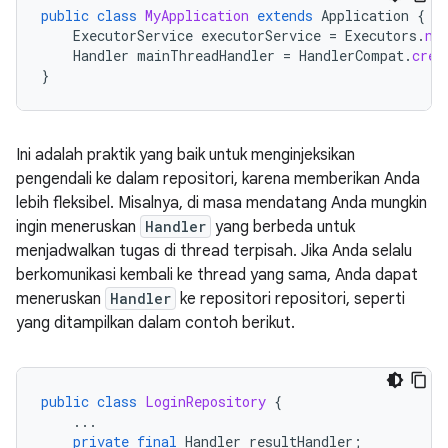
public
class
MyApplication
extends
Application
{
ExecutorService
executorService
=
Executors
.
ne
Handler
mainThreadHandler
=
HandlerCompat
.
crea
}
Ini adalah praktik yang baik untuk menginjeksikan
pengendali ke dalam repositori, karena memberikan Anda
lebih fleksibel. Misalnya, di masa mendatang Anda mungkin
ingin meneruskan
Handler
yang berbeda untuk
menjadwalkan tugas di thread terpisah. Jika Anda selalu
berkomunikasi kembali ke thread yang sama, Anda dapat
meneruskan
Handler
ke repositori repositori, seperti
yang ditampilkan dalam contoh berikut.
public
class
LoginRepository
{
...
private
final
Handler
resultHandler
;