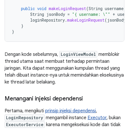
public
void
makeLoginRequest
(
String
username
,
String
jsonBody
=
"{ username: \""
+
user
loginRepository
.
makeLoginRequest
(
jsonBody
)
}
}
Dengan kode sebelumnya,
LoginViewModel
memblokir
thread utama saat membuat terhadap permintaan
jaringan. Kita dapat menggunakan kumpulan thread yang
telah dibuat instance-nya untuk memindahkan eksekusinya
ke thread latar belakang.
Menangani injeksi dependensi
Pertama, mengikuti
prinsip injeksi dependensi
,
LoginRepository
mengambil instance
Executor
, bukan
ExecutorService
karena mengeksekusi kode dan tidak