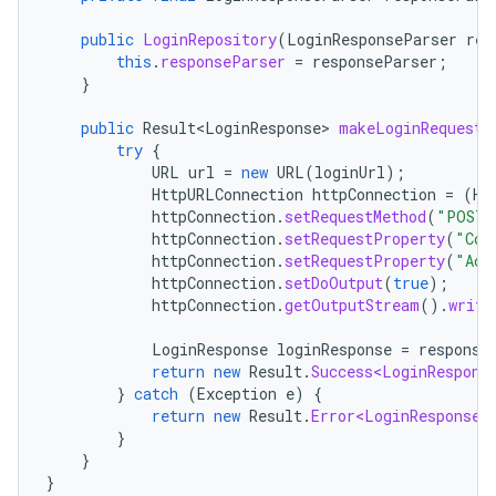
public
LoginRepository
(
LoginResponseParser
res
this
.
responseParser
=
responseParser
;
}
public
Result<LoginResponse>
makeLoginRequest
(
try
{
URL
url
=
new
URL
(
loginUrl
);
HttpURLConnection
httpConnection
=
(
Ht
httpConnection
.
setRequestMethod
(
"POST"
httpConnection
.
setRequestProperty
(
"Con
httpConnection
.
setRequestProperty
(
"Acc
httpConnection
.
setDoOutput
(
true
);
httpConnection
.
getOutputStream
().
write
LoginResponse
loginResponse
=
response
return
new
Result
.
Success<LoginRespons
}
catch
(
Exception
e
)
{
return
new
Result
.
Error<LoginResponse>
}
}
}