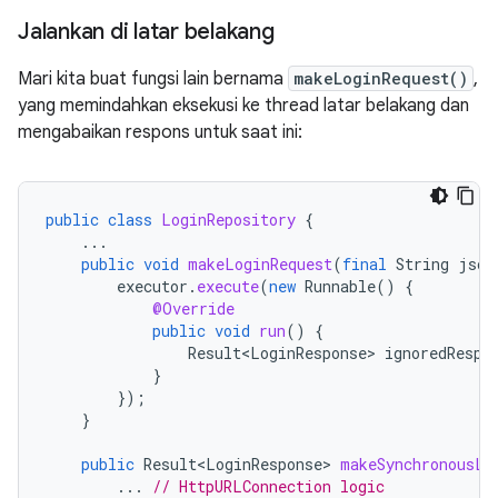
Jalankan di latar belakang
Mari kita buat fungsi lain bernama
makeLoginRequest()
,
yang memindahkan eksekusi ke thread latar belakang dan
mengabaikan respons untuk saat ini:
public
class
LoginRepository
{
...
public
void
makeLoginRequest
(
final
String
json
executor
.
execute
(
new
Runnable
()
{
@Override
public
void
run
()
{
Result<LoginResponse>
ignoredRespo
}
});
}
public
Result<LoginResponse>
makeSynchronousLo
...
// HttpURLConnection logic