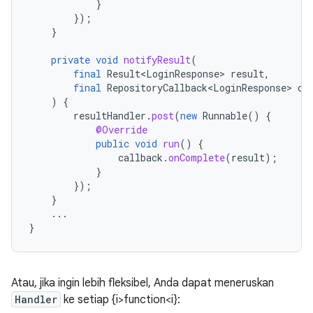
}
});
}
private
void
notifyResult
(
final
Result<LoginResponse>
result
,
final
RepositoryCallback<LoginResponse>
ca
)
{
resultHandler
.
post
(
new
Runnable
()
{
@Override
public
void
run
()
{
callback
.
onComplete
(
result
);
}
});
}
...
}
Atau, jika ingin lebih fleksibel, Anda dapat meneruskan
Handler
ke setiap {i>function<i}: