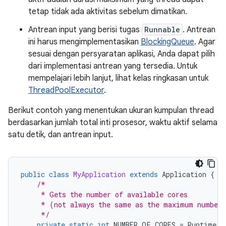
tetap tidak ada aktivitas sebelum dimatikan.
Antrean input yang berisi tugas
Runnable
. Antrean
ini harus mengimplementasikan
BlockingQueue
. Agar
sesuai dengan persyaratan aplikasi, Anda dapat pilih
dari implementasi antrean yang tersedia. Untuk
mempelajari lebih lanjut, lihat kelas ringkasan untuk
ThreadPoolExecutor
.
Berikut contoh yang menentukan ukuran kumpulan thread
berdasarkan jumlah total inti prosesor, waktu aktif selama
satu detik, dan antrean input.
public
class
MyApplication
extends
Application
{
/*
     * Gets the number of available cores
     * (not always the same as the maximum number 
     */
private
static
int
NUMBER_OF_CORES
=
Runtime
.
g