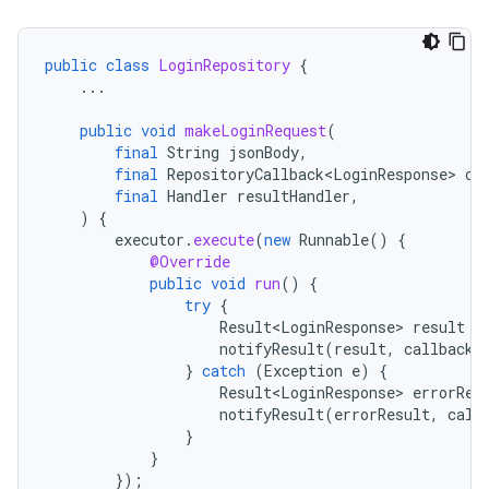
public
class
LoginRepository
{
...
public
void
makeLoginRequest
(
final
String
jsonBody
,
final
RepositoryCallback<LoginResponse>
ca
final
Handler
resultHandler
,
)
{
executor
.
execute
(
new
Runnable
()
{
@Override
public
void
run
()
{
try
{
Result<LoginResponse>
result
=
notifyResult
(
result
,
callback
,
}
catch
(
Exception
e
)
{
Result<LoginResponse>
errorRes
notifyResult
(
errorResult
,
call
}
}
});