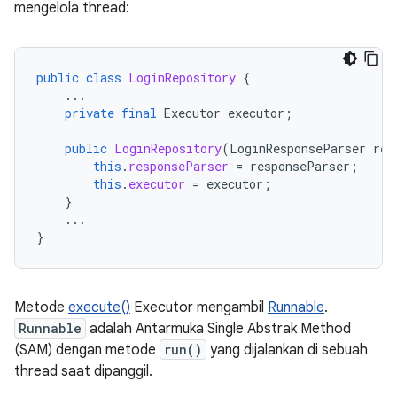
mengelola thread:
public
class
LoginRepository
{
...
private
final
Executor
executor
;
public
LoginRepository
(
LoginResponseParser
res
this
.
responseParser
=
responseParser
;
this
.
executor
=
executor
;
}
...
}
Metode
execute()
Executor mengambil
Runnable
.
Runnable
adalah Antarmuka Single Abstrak Method
(SAM) dengan metode
run()
yang dijalankan di sebuah
thread saat dipanggil.