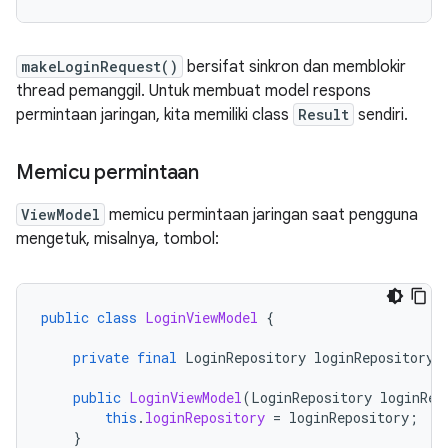
makeLoginRequest()
bersifat sinkron dan memblokir
thread pemanggil. Untuk membuat model respons
permintaan jaringan, kita memiliki class
Result
sendiri.
Memicu permintaan
ViewModel
memicu permintaan jaringan saat pengguna
mengetuk, misalnya, tombol:
public
class
LoginViewModel
{
private
final
LoginRepository
loginRepository
;
public
LoginViewModel
(
LoginRepository
loginRep
this
.
loginRepository
=
loginRepository
;
}