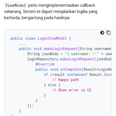
ViewModel
perlu mengimplementasikan callback
sekarang. Sistem ini dapat menjalankan logika yang
berbeda, bergantung pada hasilnya:
public
class
LoginViewModel
{
...
public
void
makeLoginRequest
(
String
username
,
String
jsonBody
=
"{ username: \""
+
user
loginRepository
.
makeLoginRequest
(
jsonBody
,
@Override
public
void
onComplete
(
Result<LoginRes
if
(
result
instanceof
Result
.
Succe
// Happy path
}
else
{
// Show error in UI
}
}
});
}
}