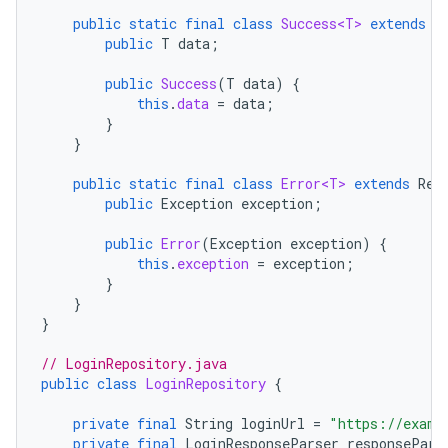
public
static
final
class
Success<T>
extends
R
public
T
data
;
public
Success
(
T
data
)
{
this
.
data
=
data
;
}
}
public
static
final
class
Error<T>
extends
Res
public
Exception
exception
;
public
Error
(
Exception
exception
)
{
this
.
exception
=
exception
;
}
}
}
// LoginRepository.java
public
class
LoginRepository
{
private
final
String
loginUrl
=
"https://examp
private
final
LoginResponseParser
responsePars