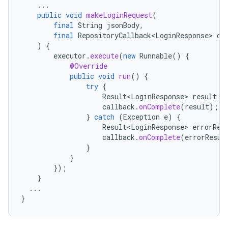
...
public
void
makeLoginRequest
(
final
String
jsonBody
,
final
RepositoryCallback<LoginResponse>
ca
)
{
executor
.
execute
(
new
Runnable
()
{
@Override
public
void
run
()
{
try
{
Result<LoginResponse>
result
=
callback
.
onComplete
(
result
);
}
catch
(
Exception
e
)
{
Result<LoginResponse>
errorRes
callback
.
onComplete
(
errorResul
}
}
});
}
...
}