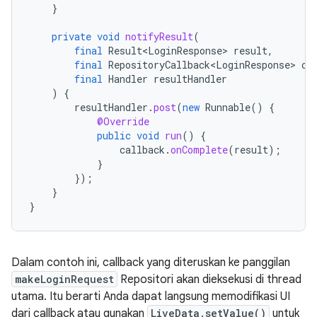
}
private
void
notifyResult
(
final
Result<LoginResponse>
result
,
final
RepositoryCallback<LoginResponse>
ca
final
Handler
resultHandler
)
{
resultHandler
.
post
(
new
Runnable
()
{
@Override
public
void
run
()
{
callback
.
onComplete
(
result
);
}
});
}
}
Dalam contoh ini, callback yang diteruskan ke panggilan
makeLoginRequest
Repositori akan dieksekusi di thread
utama. Itu berarti Anda dapat langsung memodifikasi UI
dari callback atau gunakan
LiveData.setValue()
untuk