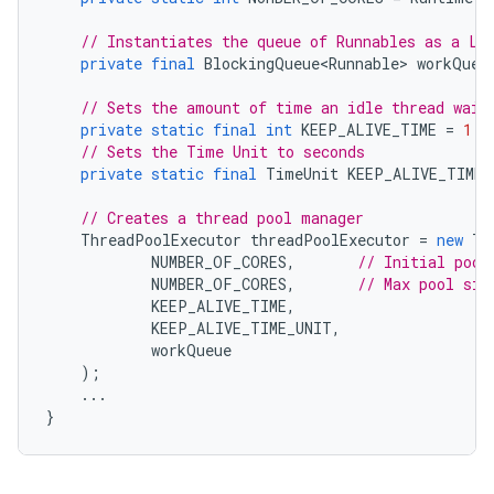
// Instantiates the queue of Runnables as a Li
private
final
BlockingQueue<Runnable>
workQueu
// Sets the amount of time an idle thread wait
private
static
final
int
KEEP_ALIVE_TIME
=
1
;
// Sets the Time Unit to seconds
private
static
final
TimeUnit
KEEP_ALIVE_TIME_
// Creates a thread pool manager
ThreadPoolExecutor
threadPoolExecutor
=
new
Th
NUMBER_OF_CORES
,
// Initial pool
NUMBER_OF_CORES
,
// Max pool siz
KEEP_ALIVE_TIME
,
KEEP_ALIVE_TIME_UNIT
,
workQueue
);
...
}