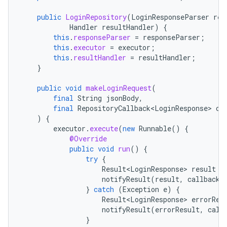
public
LoginRepository
(
LoginResponseParser
res
Handler
resultHandler
)
{
this
.
responseParser
=
responseParser
;
this
.
executor
=
executor
;
this
.
resultHandler
=
resultHandler
;
}
public
void
makeLoginRequest
(
final
String
jsonBody
,
final
RepositoryCallback<LoginResponse>
ca
)
{
executor
.
execute
(
new
Runnable
()
{
@Override
public
void
run
()
{
try
{
Result<LoginResponse>
result
=
notifyResult
(
result
,
callback
)
}
catch
(
Exception
e
)
{
Result<LoginResponse>
errorRes
notifyResult
(
errorResult
,
call
}