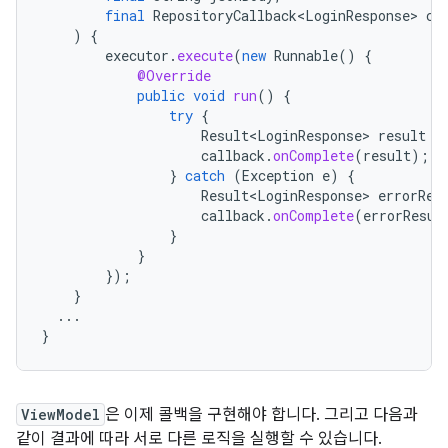
final
RepositoryCallback<LoginResponse>
ca
)
{
executor
.
execute
(
new
Runnable
()
{
@Override
public
void
run
()
{
try
{
Result<LoginResponse>
result
=
callback
.
onComplete
(
result
);
}
catch
(
Exception
e
)
{
Result<LoginResponse>
errorRes
callback
.
onComplete
(
errorResul
}
}
});
}
...
}
ViewModel
은 이제 콜백을 구현해야 합니다. 그리고 다음과
같이 결과에 따라 서로 다른 로직을 실행할 수 있습니다.