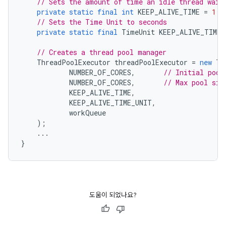
// Sets the amount of time an idle thread wait
private
static
final
int
KEEP_ALIVE_TIME
=
1
;
// Sets the Time Unit to seconds
private
static
final
TimeUnit
KEEP_ALIVE_TIME_
// Creates a thread pool manager
ThreadPoolExecutor
threadPoolExecutor
=
new
Th
NUMBER_OF_CORES
,
// Initial pool
NUMBER_OF_CORES
,
// Max pool siz
KEEP_ALIVE_TIME
,
KEEP_ALIVE_TIME_UNIT
,
workQueue
);
...
}
도움이 되었나요?