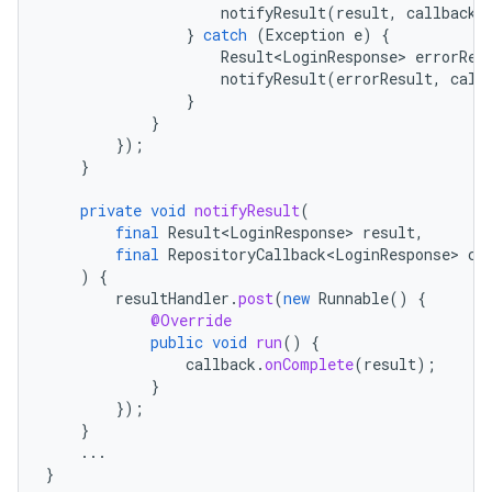
notifyResult
(
result
,
callback
)
}
catch
(
Exception
e
)
{
Result<LoginResponse>
errorRes
notifyResult
(
errorResult
,
call
}
}
});
}
private
void
notifyResult
(
final
Result<LoginResponse>
result
,
final
RepositoryCallback<LoginResponse>
ca
)
{
resultHandler
.
post
(
new
Runnable
()
{
@Override
public
void
run
()
{
callback
.
onComplete
(
result
);
}
});
}
...
}