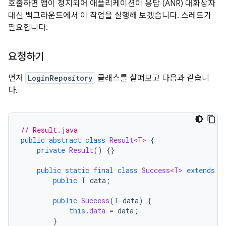
호출하면 앱이 정지되어 애플리케이션이 응답 (ANR) 대화상자
대신 백그라운드에서 이 작업을 실행해 보겠습니다. 스레드가
필요합니다.
요청하기
먼저
LoginRepository
클래스를 살펴보고 다음과 같습니
다.
// Result.java
public
abstract
class
Result<T>
{
private
Result
()
{}
public
static
final
class
Success<T>
extends
R
public
T
data
;
public
Success
(
T
data
)
{
this
.
data
=
data
;
}