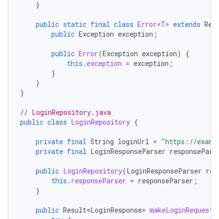
}
public
static
final
class
Error<T>
extends
Res
public
Exception
exception
;
public
Error
(
Exception
exception
)
{
this
.
exception
=
exception
;
}
}
}
// LoginRepository.java
public
class
LoginRepository
{
private
final
String
loginUrl
=
"https://examp
private
final
LoginResponseParser
responsePars
public
LoginRepository
(
LoginResponseParser
res
this
.
responseParser
=
responseParser
;
}
public
Result<LoginResponse>
makeLoginRequest
(