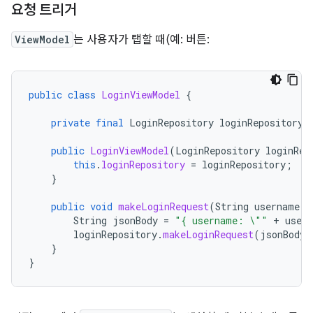
요청 트리거
ViewModel
는 사용자가 탭할 때(예: 버튼:
public
class
LoginViewModel
{
private
final
LoginRepository
loginRepository
;
public
LoginViewModel
(
LoginRepository
loginRep
this
.
loginRepository
=
loginRepository
;
}
public
void
makeLoginRequest
(
String
username
,
String
jsonBody
=
"{ username: \""
+
user
loginRepository
.
makeLoginRequest
(
jsonBody
)
}
}