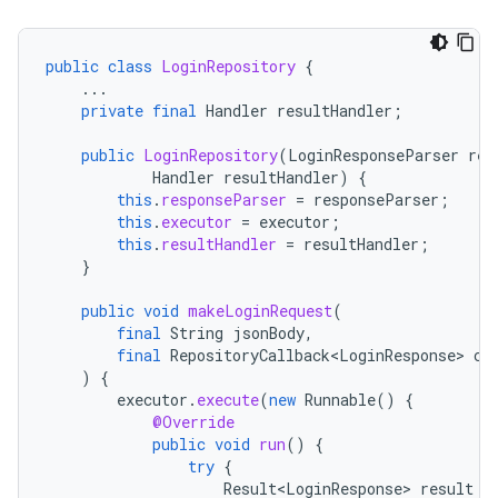
public
class
LoginRepository
{
...
private
final
Handler
resultHandler
;
public
LoginRepository
(
LoginResponseParser
res
Handler
resultHandler
)
{
this
.
responseParser
=
responseParser
;
this
.
executor
=
executor
;
this
.
resultHandler
=
resultHandler
;
}
public
void
makeLoginRequest
(
final
String
jsonBody
,
final
RepositoryCallback<LoginResponse>
ca
)
{
executor
.
execute
(
new
Runnable
()
{
@Override
public
void
run
()
{
try
{
Result<LoginResponse>
result
=