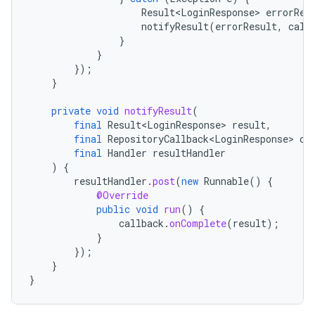
Result<LoginResponse>
errorRes
notifyResult
(
errorResult
,
call
}
}
});
}
private
void
notifyResult
(
final
Result<LoginResponse>
result
,
final
RepositoryCallback<LoginResponse>
ca
final
Handler
resultHandler
)
{
resultHandler
.
post
(
new
Runnable
()
{
@Override
public
void
run
()
{
callback
.
onComplete
(
result
);
}
});
}
}