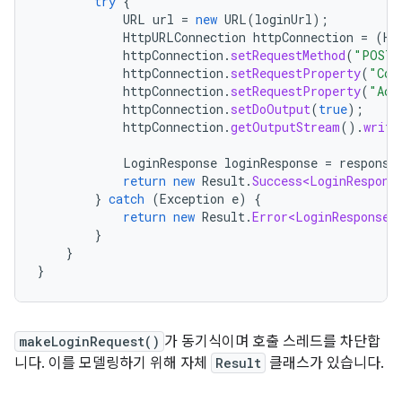
try
{
URL
url
=
new
URL
(
loginUrl
);
HttpURLConnection
httpConnection
=
(
Ht
httpConnection
.
setRequestMethod
(
"POST"
httpConnection
.
setRequestProperty
(
"Con
httpConnection
.
setRequestProperty
(
"Acc
httpConnection
.
setDoOutput
(
true
);
httpConnection
.
getOutputStream
().
write
LoginResponse
loginResponse
=
response
return
new
Result
.
Success<LoginRespons
}
catch
(
Exception
e
)
{
return
new
Result
.
Error<LoginResponse>
}
}
}
makeLoginRequest()
가 동기식이며 호출 스레드를 차단합
니다. 이를 모델링하기 위해 자체
Result
클래스가 있습니다.