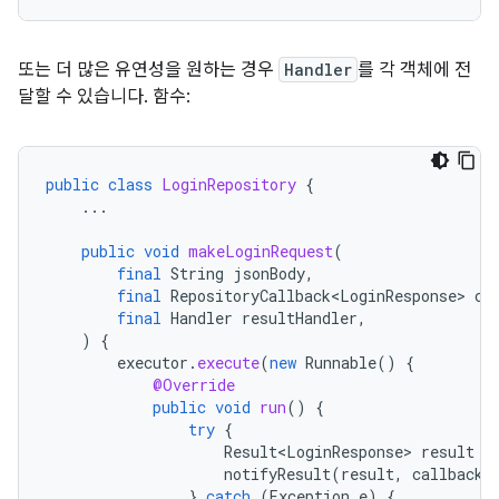
또는 더 많은 유연성을 원하는 경우
Handler
를 각 객체에 전
달할 수 있습니다. 함수:
public
class
LoginRepository
{
...
public
void
makeLoginRequest
(
final
String
jsonBody
,
final
RepositoryCallback<LoginResponse>
ca
final
Handler
resultHandler
,
)
{
executor
.
execute
(
new
Runnable
()
{
@Override
public
void
run
()
{
try
{
Result<LoginResponse>
result
=
notifyResult
(
result
,
callback
,
}
catch
(
Exception
e
)
{