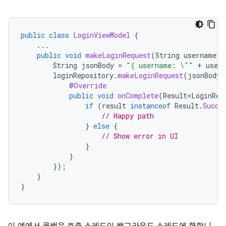
public
class
LoginViewModel
{
...
public
void
makeLoginRequest
(
String
username
,
String
jsonBody
=
"{ username: \""
+
user
loginRepository
.
makeLoginRequest
(
jsonBody
,
@Override
public
void
onComplete
(
Result<LoginRes
if
(
result
instanceof
Result
.
Succe
// Happy path
}
else
{
// Show error in UI
}
}
});
}
}