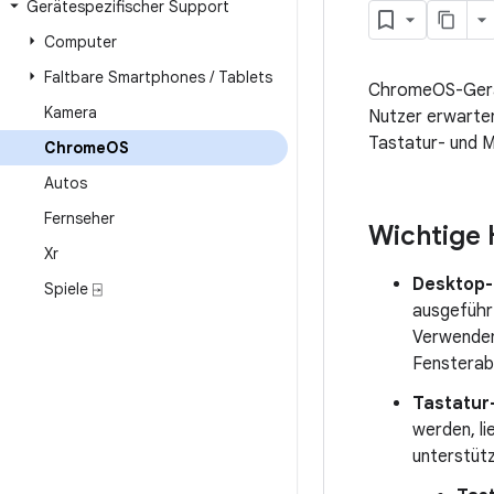
Gerätespezifischer Support
Computer
Faltbare Smartphones
/
Tablets
ChromeOS-Gerät
Kamera
Nutzer erwarte
Tastatur- und M
Chrome
OS
Autos
Fernseher
Wichtige
Xr
Desktop-
Spiele ⍈
ausgeführ
Verwende
Fensterab
Tastatur
werden, l
unterstüt