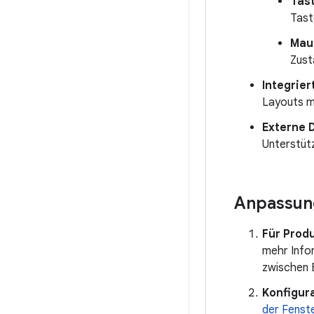
Tas
Tast
Mau
Zust
Integrier
Layouts m
Externe 
Unterstüt
Anpassun
Für Produ
mehr Info
zwischen 
Konfigur
der Fenst