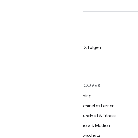
X
@AndroidDev auf X folgen
MEHR ZU ANDROID
DISCOVER
Android
Gaming
Android für Unternehmen
Maschinelles Lernen
Datensicherheit
Gesundheit & Fitness
Open Source
Kamera & Medien
Neuigkeiten
Datenschutz