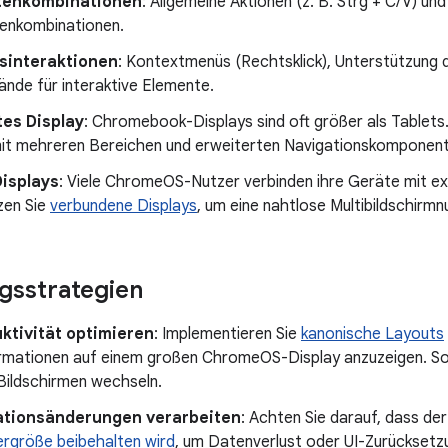
tenkombinationen
: Allgemeine Aktionen (z. B. Strg + C/V) un
enkombinationen.
sinteraktionen
: Kontextmenüs (Rechtsklick), Unterstützung
ände für interaktive Elemente.
tes Display
: Chromebook-Displays sind oft größer als Tablets.
it mehreren Bereichen und erweiterten Navigationskomponent
Displays
: Viele ChromeOS-Nutzer verbinden ihre Geräte mit e
zen Sie
verbundene Displays
, um eine nahtlose Multibildschirm
gsstrategien
ktivität optimieren
: Implementieren Sie
kanonische Layouts
rmationen auf einem großen ChromeOS-Display anzuzeigen. So
Bildschirmen wechseln.
ationsänderungen verarbeiten
: Achten Sie darauf, dass de
ergröße beibehalten wird
, um Datenverlust oder UI-Zurücksetz