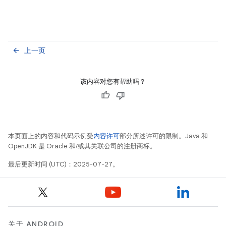
上一页
arrow_back
该内容对您有帮助吗？
本页面上的内容和代码示例受
内容许可
部分所述许可的限制。Java 和
OpenJDK 是 Oracle 和/或其关联公司的注册商标。
最后更新时间 (UTC)：2025-07-27。
关于 ANDROID