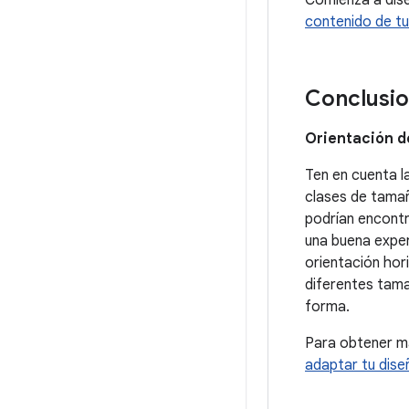
contenido de t
Conclusi
Orientación d
Ten en cuenta l
clases de tamañ
podrían encontr
una buena exper
orientación hor
diferentes tama
forma.
Para obtener má
adaptar tu dise