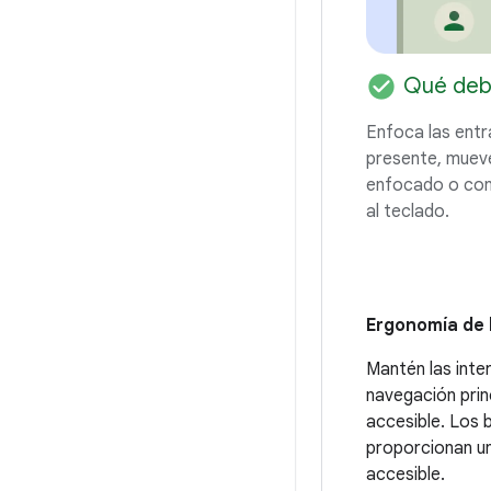
check_circle
Qué deb
Enfoca las entra
presente, mueve
enfocado o cons
al teclado.
Ergonomía de 
Mantén las inte
navegación princ
accesible. Los 
proporcionan u
accesible.