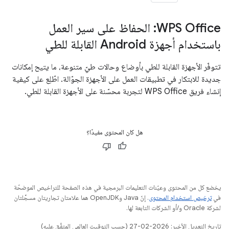
‫WPS Office: الحفاظ على سير العمل
باستخدام أجهزة Android القابلة للطي
تتوفّر الأجهزة القابلة للطي بأوضاع وحالات طيّ متنوعة، ما يتيح إمكانات
جديدة للابتكار في تطبيقات العمل على الأجهزة الجوّالة. اطّلِع على كيفية
إنشاء فريق WPS Office لتجربة محسّنة على الأجهزة القابلة للطي.
هل كان المحتوى مفيدًا؟
يخضع كل من المحتوى وعيّنات التعليمات البرمجية في هذه الصفحة للتراخيص الموضحّة
في
ترخيص استخدام المحتوى
. إنّ Java وOpenJDK هما علامتان تجاريتان مسجَّلتان
لشركة Oracle و/أو الشركات التابعة لها.
تاريخ التعديل الأخير: 2026-02-27 (حسب التوقيت العالمي المتفَّق عليه)