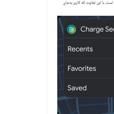
در سیستم‌عامل Android Automotive، جریان مجوزها مانند اعطای مجوزها در Android Auto است، با این تفاوت که کاربر به‌جای