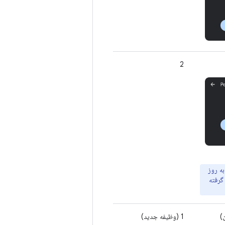
2
به روز
گرفته
)
1 (وظیفه جدید)