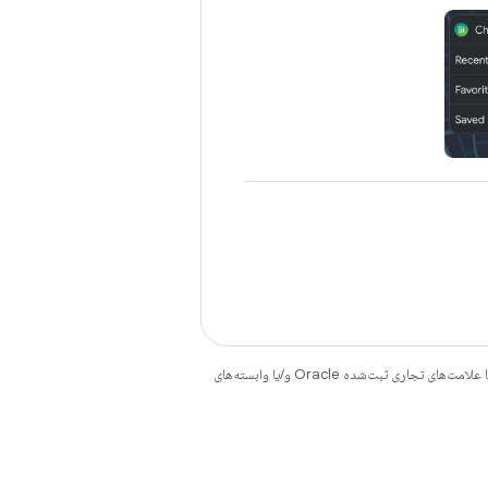
هستند. جاوا و OpenJDK علامت‌های تجاری یا علامت‌های تجاری ثبت‌شده Oracle و/یا وابسته‌های