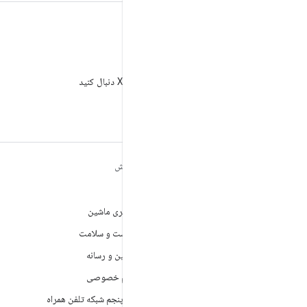
X
AndroidDev@ را در X دنبال کنید
مطالب بیشتر درباره
کاوش
ANDROID
بازی
Android
یادگیری ماشین
Android برای سازمان‌ها
بهداشت و سلامت
امنیت
دوربین و رسانه
منبع آزاد
حریم خصوصی
اخبار
نسل پنجم شبکه تلفن همراه