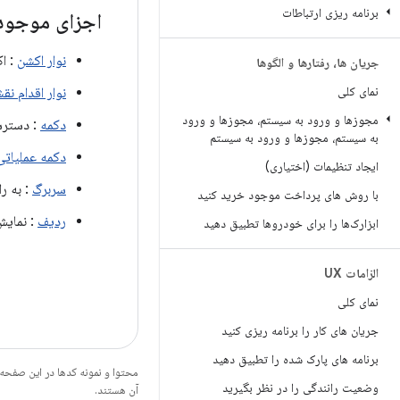
برنامه ریزی ارتباطات
اجزای موجود
نوار اکشن
: اک
جریان ها، رفتارها و الگوها
نمای کلی
نوار اقدام نق
مجوزها و ورود به سیستم، مجوزها و ورود
دکمه
: دسترسی
به سیستم، مجوزها و ورود به سیستم
دکمه عملیاتی شن
ایجاد تنظیمات (اختیاری)
سربرگ
: به را
با روش های پرداخت موجود خرید کنید
ردیف
: نمایش
ابزارک‌ها را برای خودروها تطبیق دهید
الزامات UX
نمای کلی
جریان های کار را برنامه ریزی کنید
برنامه های پارک شده را تطبیق دهید
محتوا و نمونه کدها در این صفحه
وضعیت رانندگی را در نظر بگیرید
آن هستند.