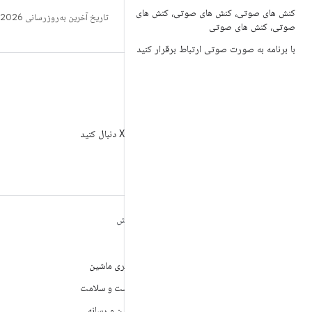
کنش های صوتی، کنش های صوتی، کنش های
تاریخ آخرین به‌روزرسانی 2026-07-13 به‌وقت ساعت هماهنگ جهانی.
صوتی، کنش های صوتی
با برنامه به صورت صوتی ارتباط برقرار کنید
X
AndroidDev@ را در X دنبال کنید
مطالب بیشتر درباره
کاوش
ANDROID
بازی
Android
یادگیری ماشین
Android برای سازمان‌ها
بهداشت و سلامت
امنیت
دوربین و رسانه