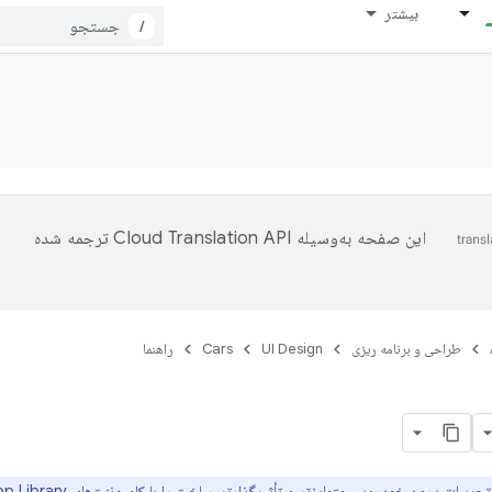
بیشتر
/
این صفحه به‌وسیله
ترجمه شده
طراحی و برنامه ریزی
UI Design
Cars
راهنما
یات درون خودرویی متمایزتر و تأثیرگذارتر، ساخت را با کامپوننت‌های Car App Library نسخه ۱.۹ شروع کنید.