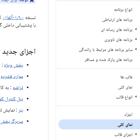
انواع برنامه
نسخه
۱.۹.۰-آلفا۰۱
برنامه های ارتباطی
با پشتیبانی داخلی گ
برنامه های رسانه ای
برنامه های ناوبری
سایر برنامه های مرتبط با رانندگی
اجزای جدید (۱
برنامه های پارک شده و مسافر
بخش ویژه
: م
موارد فشرده
:
قالب ها
نمای کلی
تراشه
: به کا
انواع قالب
پنل کنترل ک
بنر
: نمایش تج
اجزاء
سربرگ بخش
:
نمای کلی
اجزای قالب