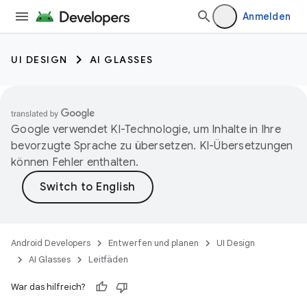
Anmelden
UI DESIGN
AI GLASSES
Google verwendet KI-Technologie, um Inhalte in Ihre
bevorzugte Sprache zu übersetzen. KI-Übersetzungen
können Fehler enthalten.
Android Developers
Entwerfen und planen
UI Design
AI Glasses
Leitfäden
War das hilfreich?