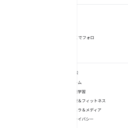
X
@AndroidDev を X でフォロ
ー
ANDROID の詳細
探索
Android
ゲーム
エンタープライズ向け Android
機械学習
セキュリティ
健康＆フィットネス
ソース
カメラ＆メディア
ニュース
プライバシー