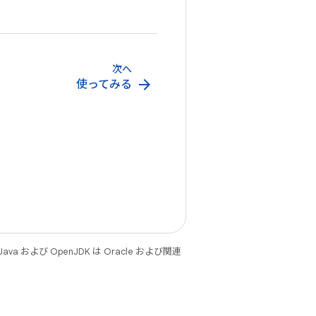
次へ
arrow_forward
使ってみる
 および OpenJDK は Oracle および関連