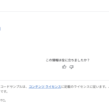
則
この情報は役に立ちましたか？
やコードサンプルは、
コンテンツ ライセンス
に記載のライセンスに従います。Java
標です。
UTC。