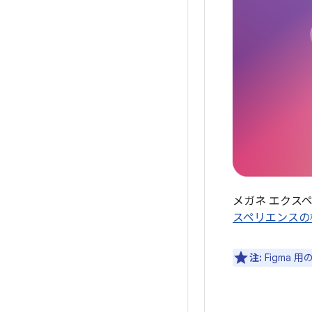
メガネ エクス
スペリエンスの
注:
Figma 用