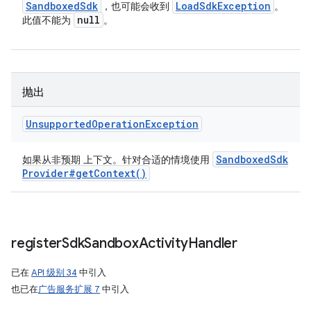
Sandboxed
Sdk
Load
Sdk
Exception
，也可能会收到
。
null
此值不能为
。
抛出
Unsupported
Operation
Exception
Sandboxed
Sdk
如果从非预期 上下文。针对合适的情境使用
Provider#
get
Context(
)
register
Sdk
Sandbox
Activity
Handler
已在
API 级别 34
中引入
也已在
广告服务扩展 7
中引入