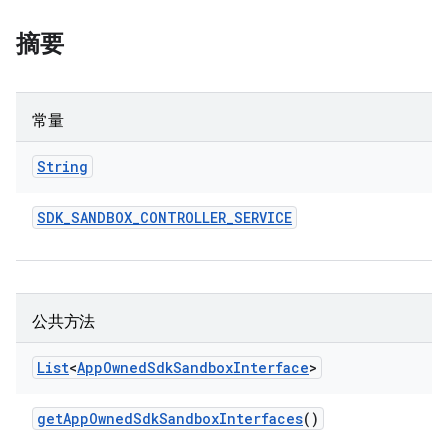
摘要
常量
String
SDK
_
SANDBOX
_
CONTROLLER
_
SERVICE
公共方法
List
<
App
Owned
Sdk
Sandbox
Interface
>
get
App
Owned
Sdk
Sandbox
Interfaces
()