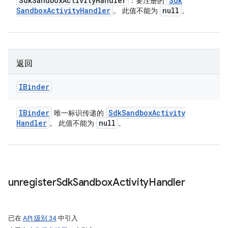
Sdk
Sandbox
Activity
Handler
Sdk
：要注册的
Sandbox
Activity
Handler
null
。 此值不能为
。
返回
IBinder
IBinder
Sdk
Sandbox
Activity
唯一标识传递的
Handler
null
。 此值不能为
。
unregister
Sdk
Sandbox
Activity
Handler
已在
API 级别 34
中引入