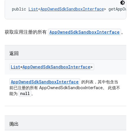
public 
List
<
AppOwnedSdkSandboxInterface
> getAppOwn
获取应用注册的所有
AppOwnedSdkSandboxInterface
。
返回
List
<
App
Owned
Sdk
Sandbox
Interface
>
App
Owned
Sdk
Sandbox
Interface
的列表，其中包含当
前已注册的所有 AppOwnedSdkSandboxInterface。 此值不
null
能为
。
抛出