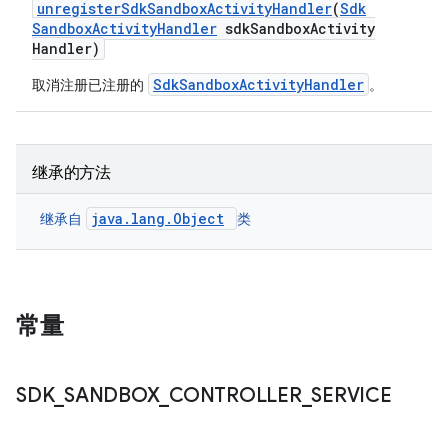
unregister
Sdk
Sandbox
Activity
Handler
(
Sdk
Sandbox
Activity
Handler
sdk
Sandbox
Activity
Handler)
SdkSandboxActivityHandler
取消注册已注册的
。
继承的方法
java.lang.Object
继承自
类
常量
SDK
_
SANDBOX
_
CONTROLLER
_
SERVICE