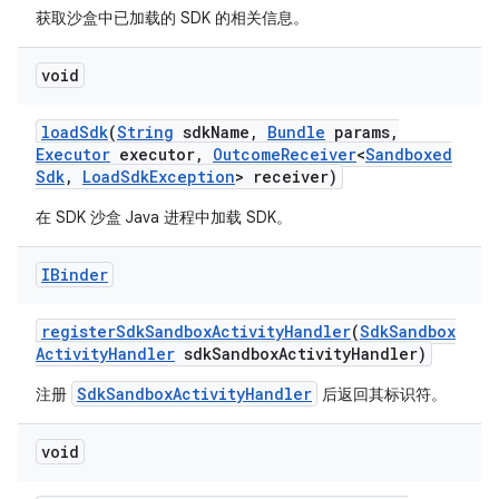
获取沙盒中已加载的 SDK 的相关信息。
void
load
Sdk
(
String
sdk
Name
,
Bundle
params
,
Executor
executor
,
Outcome
Receiver
<
Sandboxed
Sdk
,
Load
Sdk
Exception
> receiver)
在 SDK 沙盒 Java 进程中加载 SDK。
IBinder
register
Sdk
Sandbox
Activity
Handler
(
Sdk
Sandbox
Activity
Handler
sdk
Sandbox
Activity
Handler)
SdkSandboxActivityHandler
注册
后返回其标识符。
void