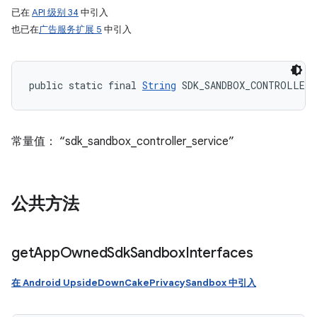
已在
API 级别 34
中引入
也已在
广告服务扩展 5
中引入
public static final 
String
 SDK_SANDBOX_CONTROLLER_
常量值： “sdk_sandbox_controller_service”
公共方法
get
App
Owned
Sdk
Sandbox
Interfaces
在 Android UpsideDownCakePrivacySandbox 中引入