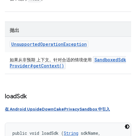
抛出
Unsupported
Operation
Exception
Sandboxed
Sdk
如果从非预期 上下文。针对合适的情境使用
Provider#
get
Context(
)
load
Sdk
在 Android UpsideDownCakePrivacySandbox 中引入
public void loadSdk (
String
 sdkName, 
