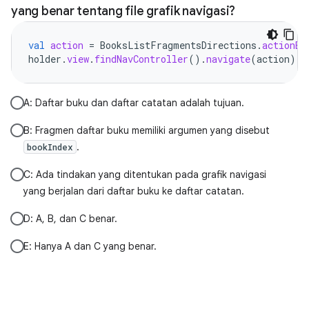
yang benar tentang file grafik navigasi?
val
action
=
BooksListFragmentsDirections
.
actionBo
holder
.
view
.
findNavController
().
navigate
(
action
)
A: Daftar buku dan daftar catatan adalah tujuan.
B: Fragmen daftar buku memiliki argumen yang disebut
.
bookIndex
C: Ada tindakan yang ditentukan pada grafik navigasi
yang berjalan dari daftar buku ke daftar catatan.
D: A, B, dan C benar.
E: Hanya A dan C yang benar.