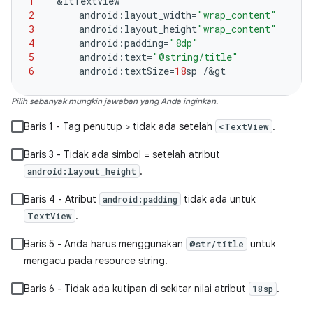
1
&
ltTextView
2
android
:
layout_width
=
"wrap_content"
3
android
:
layout_height
"wrap_content"
4
android
:
padding
=
"8dp"
5
android
:
text
=
"@string/title"
6
android
:
textSize
=
18
sp
/&
gt
Pilih sebanyak mungkin jawaban yang Anda inginkan.
Baris 1 - Tag penutup > tidak ada setelah
.
<TextView
Baris 3 - Tidak ada simbol = setelah atribut
.
android:layout_height
Baris 4 - Atribut
tidak ada untuk
android:padding
.
TextView
Baris 5 - Anda harus menggunakan
untuk
@str/title
mengacu pada resource string.
Baris 6 - Tidak ada kutipan di sekitar nilai atribut
.
18sp