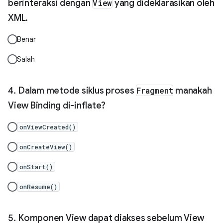
berinteraksi dengan
View
yang dideklarasikan oleh
XML.
Benar
Salah
Dalam metode siklus proses
Fragment
manakah
View Binding di-inflate?
onViewCreated()
onCreateView()
onStart()
onResume()
Komponen View dapat diakses sebelum View