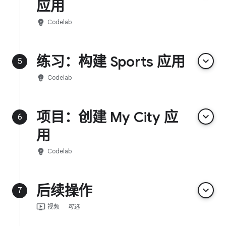
应用
emoji_objects
Codelab
练习：构建 Sports 应用
keyboard_arrow_down
5
emoji_objects
Codelab
项目：创建 My City 应
keyboard_arrow_down
6
用
emoji_objects
Codelab
后续操作
keyboard_arrow_down
7
ondemand_video
视频
可选