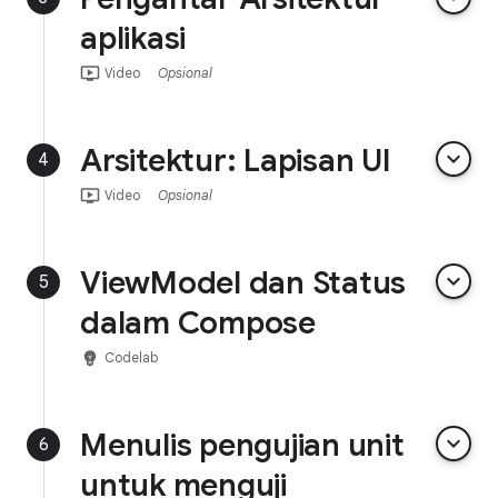
aplikasi
ondemand_video
Video
Opsional
Arsitektur: Lapisan UI
keyboard_arrow_down
4
ondemand_video
Video
Opsional
ViewModel dan Status
keyboard_arrow_down
5
dalam Compose
emoji_objects
Codelab
Menulis pengujian unit
keyboard_arrow_down
6
untuk menguji