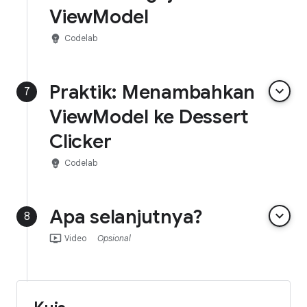
ViewModel
emoji_objects
Codelab
Praktik: Menambahkan
keyboard_arrow_down
7
ViewModel ke Dessert
Clicker
emoji_objects
Codelab
Apa selanjutnya?
keyboard_arrow_down
8
ondemand_video
Video
Opsional