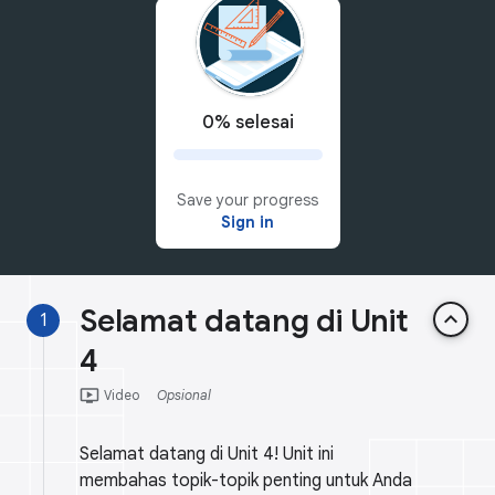
0% selesai
Save your progress
Sign in
Selamat datang di Unit
keyboard_arrow_up
1
4
ondemand_video
Video
Opsional
Selamat datang di Unit 4! Unit ini
membahas topik-topik penting untuk Anda