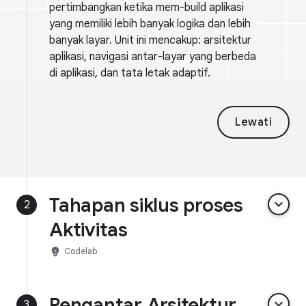
pertimbangkan ketika mem-build aplikasi
yang memiliki lebih banyak logika dan lebih
banyak layar. Unit ini mencakup: arsitektur
aplikasi, navigasi antar-layar yang berbeda
di aplikasi, dan tata letak adaptif.
Lewati
Tahapan siklus proses
keyboard_arrow_down
2
Aktivitas
emoji_objects
Codelab
Pengantar Arsitektur
keyboard_arrow_down
3