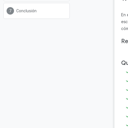
Conclusión
En 
esc
cóm
Re
Qu