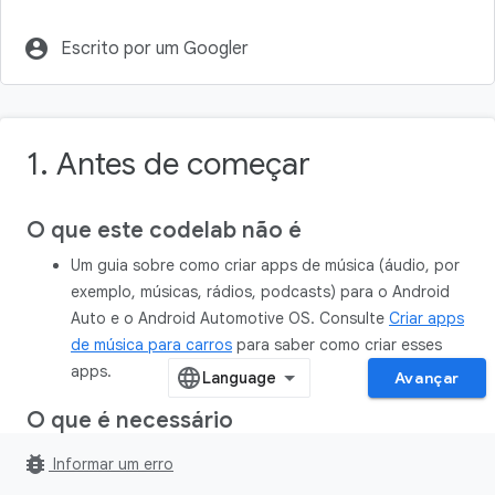
account_circle
Escrito por um Googler
1. Antes de começar
O que este codelab não é
Um guia sobre como criar apps de música (áudio, por
exemplo, músicas, rádios, podcasts) para o Android
Auto e o Android Automotive OS. Consulte
Criar apps
de música para carros
para saber como criar esses
apps.
Avançar
O que é necessário
A versão mais recente do
Android Studio
.
bug_report
Informar um erro
Experiência com Kotlin básico.