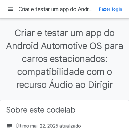
Android Developers
menu
Criar e testar um app do Android Automotive OS para carros estacionados: compatibilidade com o recurso Áudio ao Dirigir
Fazer login
Nesta página
1. Antes de começar
Criar e testar um app do
O que este codelab não é
Android Automotive OS para
O que é necessário
O que você vai criar
carros estacionados:
O que você aprenderá
compatibilidade com o
recurso Áudio ao Dirigir
Sobre este codelab
subject
Último mai. 22, 2025 atualizado