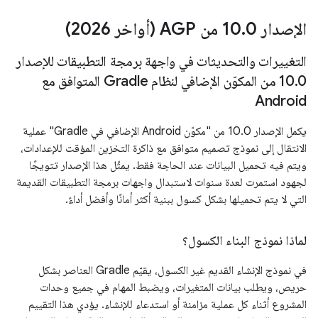
الإصدار 10
0 من AGP (أواخر 2026)
.
التغييرات والتحديثات في واجهة برمجة التطبيقات للإصدار
.
10
0 من المكوّن الإضافي لنظام Gradle المتوافق مع
Android
يكمل الإصدار 10.0 من "مكوّن Android الإضافي في Gradle" عملية
الانتقال إلى نموذج تصميم متوافق مع ذاكرة التخزين المؤقت للإعدادات،
ويتم فيه تحميل البيانات عند الحاجة فقط. يمثّل هذا الإصدار تتويجًا
لجهود استمرت لعدة سنوات لاستبدال واجهات برمجة التطبيقات القديمة
التي لا يتم تحميلها بشكل كسول ببنية أكثر أمانًا وأفضل أداءً.
لماذا نموذج البناء الكسول؟
في نموذج الإنشاء القديم غير الكسول، يقيّم Gradle العناصر بشكل
حريص، ويطلب بيانات المتغيرات، ويضبط المهام في جميع وحدات
المشروع أثناء كل عملية مزامنة أو استدعاء للإنشاء. يؤدي هذا التقييم