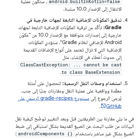
android.builtInKotlin=false
، ستكون عملية
الانتقال إلى الإصدار 10.0 سلسة.
تدقيق المكوّنات الإضافية التابعة لجهات خارجية في
Gradle:
تأكَّد من ترقية المكوّنات الإضافية التابعة لجهات
خارجية إلى إصدارات متوافقة مع الإصدار 10.0 من "مكوّن
Android الإضافي لنظام Gradle". ستؤدي المكوّنات
الإضافية التي لا تزال تعتمد على أنواع الإضافات القديمة
إلى حدوث أخطاء في الإنشاء، مثل
ClassCastException: ... cannot be cast
.
to class BaseExtension
استخدام وصفات النقل الرسمية:
للحصول على أمثلة
معقّدة وواقعية على عملية النقل ومقارنات جنبًا إلى جنب،
يُرجى الرجوع إلى
مستودع gradle-recipes الرسمي على
.
GitHub
في ما يلي مقارنة بين الطريقتين قبل وبعد التغيير توضّح كيفية نقل
البيانات من طلب البحث عن الصيغ القديمة بشكل استباقي إلى ضبط
الصيغ بشكل غير مباشر باستخدام
androidComponents {}
: