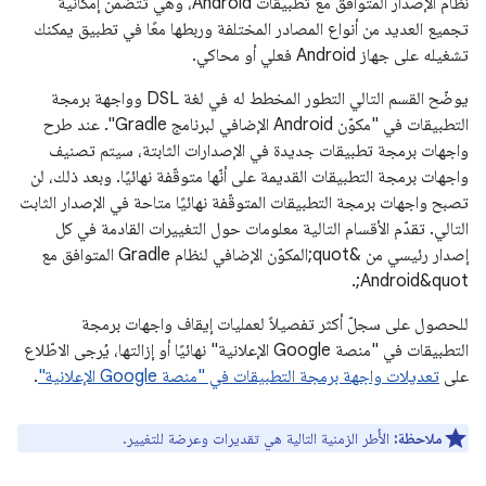
نظام الإصدار المتوافق مع تطبيقات Android، وهي تتضمّن إمكانية
تجميع العديد من أنواع المصادر المختلفة وربطها معًا في تطبيق يمكنك
تشغيله على جهاز Android فعلي أو محاكي.
يوضّح القسم التالي التطور المخطط له في لغة DSL وواجهة برمجة
التطبيقات في "مكوّن Android الإضافي لبرنامج Gradle". عند طرح
واجهات برمجة تطبيقات جديدة في الإصدارات الثابتة، سيتم تصنيف
واجهات برمجة التطبيقات القديمة على أنّها متوقّفة نهائيًا. وبعد ذلك، لن
تصبح واجهات برمجة التطبيقات المتوقّفة نهائيًا متاحة في الإصدار الثابت
التالي. تقدّم الأقسام التالية معلومات حول التغييرات القادمة في كل
إصدار رئيسي من &quot;المكوّن الإضافي لنظام Gradle المتوافق مع
Android&quot;.
للحصول على سجلّ أكثر تفصيلاً لعمليات إيقاف واجهات برمجة
التطبيقات في "منصة Google الإعلانية" نهائيًا أو إزالتها، يُرجى الاطّلاع
على
تعديلات واجهة برمجة التطبيقات في "منصة Google الإعلانية"
.
ملاحظة:
الأُطر الزمنية التالية هي تقديرات وعرضة للتغيير.