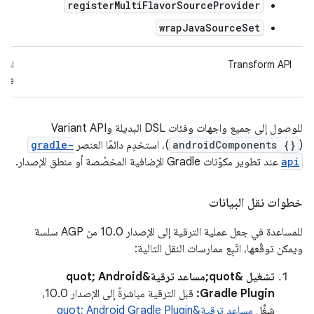
registerMultiFlavorSourceProvider
wrapJavaSourceSet
Transform API
y
و
للوصول إلى جميع واجهات وفئات DSL البديلة وVariant API
(
androidComponents {}
)، استخدِم دائمًا العنصر
gradle-
api
عند تطوير مكوّنات Gradle الإضافية المخصّصة أو منطق الإصدار.
خطوات نقل البيانات
للمساعدة في جعل عملية الترقية إلى الإصدار 10.0 من AGP سلسة
ويمكن توقّعها، اتّبِع ممارسات النقل التالية:
تشغيل &quot;مساعد ترقية&quot; Android
Gradle Plugin:
قبل الترقية مباشرةً إلى الإصدار 10.0،
شغِّل
مساعد ترقية&quot; Android Gradle Plugin