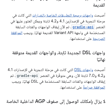
القديمة
أصبحت
واجهات برمجة التطبيقات الخاصة بالخيارات
التي كانت في
مرحلة التجربة في الإصدارَين 4.1 و4.2 ثابتة ويمكن العثور عليها في
العنصر
gradle-api
. تم الآن إيقاف الواجهات والفئات السابقة
المستخدَمة في واجهة Variant API القديمة نهائيًا، ويجب
الموافقة
الصريحة
على استخدامها.
واجهات DSL الجديدة ثابتة، والواجهات القديمة متوقفة
نهائيًا
أصبحت
واجهات DSL
التي كانت في مرحلة التجربة في الإصدارات 4.1
و4.2 و7.0 ثابتة الآن، وهي متوفّرة في العنصر
gradle-api
. تم
إيقاف الواجهات والفئات السابقة المستخدَمة في DSL نهائيًا، ويجب
الموافقة صراحةً
على استخدامها.
لا يزال بإمكانك الوصول إلى صفوف AGP الداخلية الخاصة