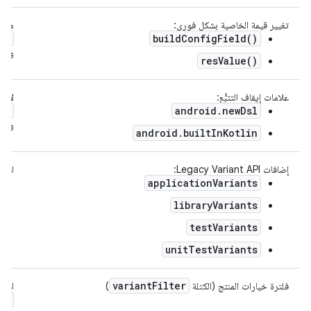
تغيير قيمة الخاصية بشكل فوري:
مثيلات `operty
.
)
buildConfigField()
)
و
resValue()
علامات إيقاف التتبُّع:
لا ي
es
android.newDsl
وKotlin المضمّنة بشكل صارم.
android.builtInKotlin
إضافات Legacy Variant API:
استبد
applicationVariants
libraryVariants
testVariants
unitTestVariants
variant
Filter
فلترة خيارات المنتج (الكتلة
)
استبد
(
)