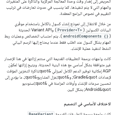
الحريص إلى إهدار وقت وحدة المعالجة المركزية والذاكرة على المتغيرات
والمهام التي لا يتم تنفيذها، كما يتسبب في حدوث تعارضات في ترتيب
التقييم في نصوص البرامج المعقدة.
من خلال الانتقال إلى نموذج إنشاء كسول بالكامل باستخدام موفّري
البيانات الكسولين (
Provider<T>
) وVariant API الحديثة
(
androidComponents {}
)، يتم احتساب الخصائص وعمليات ربط
المهام بشكل كسول عند الطلب فقط عندما يحتاج إليها الرسم البياني
النشط لتنفيذ عملية الإنشاء.
كانت واجهات برمجة التطبيقات القديمة التي ستتم إزالتها في هذا الإصدار
غير متوافقة بشكل أساسي مع هذه البنية الحديثة. ويتيح إزالتها لمكوّن
AGP إمكانية توفير الدعم الكامل لميزتَي &quot;ذاكرة التخزين المؤقت
لإعدادات Gradle&quot; و&quot;عزل المشاريع&quot;، ما يؤدي إلى
تحسين سرعات الإنشاء وأوقات المزامنة في &quot;استوديو
Android&quot; بشكل كبير.
الاختلاف الأساسي في التصميم
كانت واجهة برمجة التطبيقات القديمة
BaseVariant