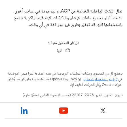
تظل الفئات الداخلية الخاصة من AGP، والموجودة في عناصر أخرى،
متاحة أثناء تجميع ملفات الإنشاء والمكوّنات الإضافية، ولكن لا ننصح
باستخدامها لأنّها قد تتغيّر بطرق غير متوافقة في أي وقت.
هل كان المحتوى مفيدًا؟
يخضع كل من المحتوى وعيّنات التعليمات البرمجية في هذه الصفحة للتراخيص الموضحّة
في
ترخيص استخدام المحتوى
. إنّ Java وOpenJDK هما علامتان تجاريتان مسجَّلتان
لشركة Oracle و/أو الشركات التابعة لها.
تاريخ التعديل الأخير: 2026-07-22 (حسب التوقيت العالمي المتفَّق عليه)