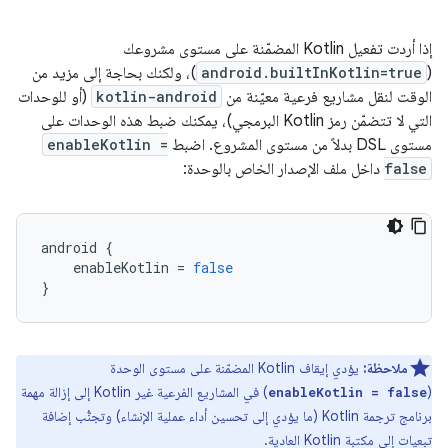
إذا أردت تفعيل Kotlin المضمّنة على مستوى مشروعك
(
android.builtInKotlin=true
)، ولكنك بحاجة إلى مزيد من
الوقت لنقل مشاريع فرعية معيّنة من
kotlin-android
(أو للوحدات
التي لا تتضمّن رمز Kotlin البرمجي)، يمكنك ضبط هذه الوحدات على
مستوى DSL بدلاً من مستوى المشروع. اضبط
enableKotlin =
false
داخل ملف الإصدار الخاص بالوحدة:
android
{
enableKotlin
=
false
}
ملاحظة:
يؤدي إيقاف Kotlin المضمّنة على مستوى الوحدة
(
) في المشاريع الفرعية غير Kotlin إلى إزالة مهمة
enableKotlin = false
برنامج ترجمة Kotlin (ما يؤدي إلى تحسين أداء عملية الإنشاء) وتجنُّب إضافة
تبعيات إلى مكتبة Kotlin العادية.