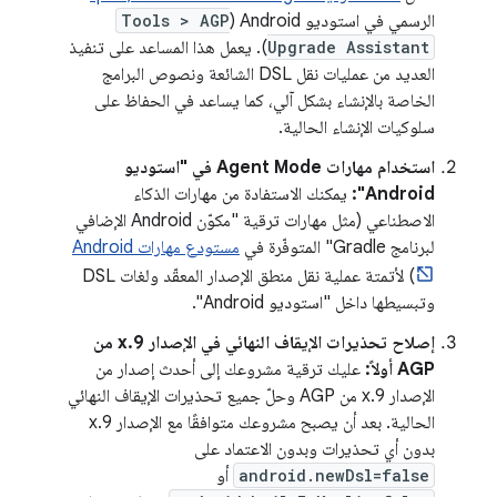
الرسمي في استوديو Android (
Tools > AGP
Upgrade Assistant
). يعمل هذا المساعد على تنفيذ
العديد من عمليات نقل DSL الشائعة ونصوص البرامج
الخاصة بالإنشاء بشكل آلي، كما يساعد في الحفاظ على
سلوكيات الإنشاء الحالية.
استخدام مهارات Agent Mode في "استوديو
Android":
يمكنك الاستفادة من مهارات الذكاء
الاصطناعي (مثل مهارات ترقية "مكوّن Android الإضافي
لبرنامج Gradle" المتوفّرة في
مستودع مهارات Android
) لأتمتة عملية نقل منطق الإصدار المعقّد ولغات DSL
وتبسيطها داخل "استوديو Android".
إصلاح تحذيرات الإيقاف النهائي في الإصدار 9.x من
AGP أولاً:
عليك ترقية مشروعك إلى أحدث إصدار من
الإصدار 9.x من AGP وحلّ جميع تحذيرات الإيقاف النهائي
الحالية. بعد أن يصبح مشروعك متوافقًا مع الإصدار 9.x
بدون أي تحذيرات وبدون الاعتماد على
android.newDsl=false
أو