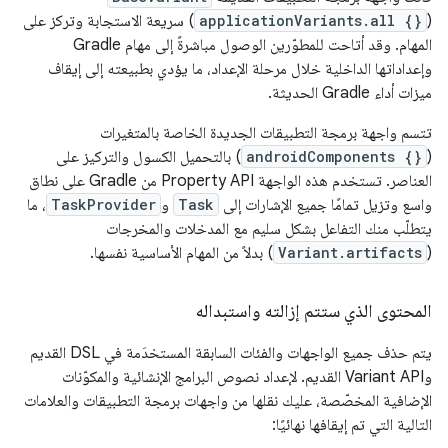
(
applicationVariants.all {}
) سريعة الاستجابة وتركز على
المهام. وقد أتاحت للمطوّرين الوصول مباشرةً إلى مهام Gradle
وإعداداتها الداخلية خلال مرحلة الإعداد، ما يؤدي بطبيعته إلى إيقاف
ميزات أداء Gradle الحديثة.
تتسم واجهة برمجة التطبيقات الجديدة الخاصة بالمتغيرات
(
androidComponents {}
) بالتحميل الكسول والتركيز على
العناصر. تستخدم هذه الواجهة Property API من Gradle على نطاق
واسع وتزيل تمامًا جميع الإشارات إلى
Task
و
TaskProvider
، ما
يتطلّب منك التفاعل بشكل سليم مع المدخلات والمخرجات
(
Variant.artifacts
) بدلاً من المهام الأساسية نفسها.
المحتوى الذي ستتم إزالته واستبداله
يتم حذف جميع الواجهات والفئات السابقة المستخدَمة في DSL القديم
وVariant API القديم. لإعداد نصوص البرامج الإنشائية والمكوّنات
الإضافية المخصّصة، عليك نقلها من واجهات برمجة التطبيقات والعلامات
التالية التي تم إيقافها نهائيًا: