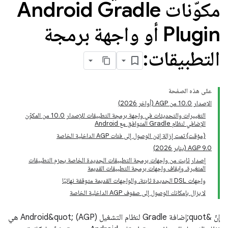
مكوّنات Android Gradle
Plugin أو واجهة برمجة
التطبيقات:
على هذه الصفحة
الإصدار 10.0 من AGP (أواخر 2026)
التغييرات والتحديثات في واجهة برمجة التطبيقات للإصدار 10.0 من المكوّن
الإضافي لنظام Gradle المتوافق مع Android
(مؤقت) تمت إزالة إذن الوصول إلى فئات AGP الداخلية الخاصة
AGP 9.0 (يناير 2026)
إصدار ثابت من واجهات برمجة التطبيقات الجديدة الخاصة بحزم التطبيقات
المتغيرة، وإيقاف واجهات برمجة التطبيقات القديمة
واجهات DSL الجديدة ثابتة، والواجهات القديمة متوقفة نهائيًا
لا يزال بإمكانك الوصول إلى صفوف AGP الداخلية الخاصة
إنّ &quot;إضافة Gradle لنظام التشغيل Android&quot; (AGP) هي