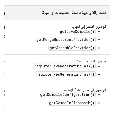
تمت إزالة واجهة برمجة التطبيقات أو الميزة
يجب 
الوصول المباشر إلى المهام:
واجهة ts API
getJavaCompile()
استخ
(النت
getMergeResourcesProvider()
getAssembleProvider()
تسجيل المصدر النشط:
واجه
registerJavaGeneratingTask()
الإخ
va
.
registerResGeneratingTask()
.
)
الوصول إلى مسار الفئة / الإعداد:
واجهة ب
getCompileConfiguration()
فحص 
إلى 
getCompileClasspath()
(
.
.
.
)