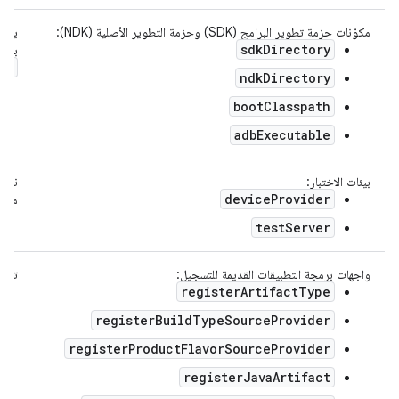
مكوّنات حزمة تطوير البرامج (SDK) وحزمة التطوير الأصلية (NDK):
sdkDirectory
باست
ts
ndkDirectory
bootClasspath
adbExecutable
بيئات الاختبار:
نقل 
deviceProvider
من Gradle
testServer
واجهات برمجة التطبيقات القديمة للتسجيل:
تم ح
registerArtifactType
registerBuildTypeSourceProvider
registerProductFlavorSourceProvider
registerJavaArtifact