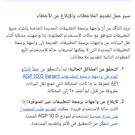
سير عمل تقديم الملاحظات والإبلاغ عن الأخطاء
نريد التأكّد من أنّ واجهة برمجة التطبيقات الجديدة الخاصة بإنشاء صيغ
التطبيقات تتوافق مع حالات الاستخدام المطلوبة. إذا واجهتك مشكلة أثناء
نقل البيانات من واجهات برمجة التطبيقات القديمة إلى واجهة برمجة
التطبيقات الجديدة التي لا يمكنها استيعاب حالة الاستخدام، اتّبِع
الخطوات التالية لتقديم ملاحظاتك:
التحقّق من المشاكل الحالية:
ابدأ بالتحقّق من
خطأ التتبُّع
العام في واجهة برمجة التطبيقات AGP 10.0 Variant
API
لمعرفة ما إذا كانت المشكلة التي تمنع نقل البيانات
معروفة من قبل، ثم أضِف +1 إلى المشكلة.
الإبلاغ عن واجهات برمجة التطبيقات غير المتوفّرة:
إذا
كانت حالة الاستخدام فريدة، يمكنك
تقديم طلب للحصول
على ميزة جديدة
باستخدام نموذج AGP 10.0 المحدّد
حتى نتمكّن من التحقيق في الأمر وتقديم المساعدة.