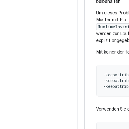
beibehalten.
Um dieses Prob
Muster mit Plat
RuntimeInvis
werden zur Lauf
explizit angegeb
Mit keiner der 
-keepattrib
-keepattrib
Verwenden Sie d