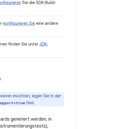
onfigurieren
Sie die SDK-Build-
er
konfigurieren Sie
eine andere
onen finden Sie unter
JDK-
s
ivieren möchten, legen Sie in der
fest.
upport=true
rds generiert werden, in
nstrumentierungstests),