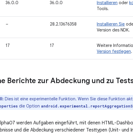
36.0.0
36.0.0
Installieren
oder
k
Tools.
–
28.2.13676358
Installieren Sie
od
Version des NDK.
17
17
Weitere Informati
Version festlegen
.
che Berichte zur Abdeckung und zu Test
l:
Dies ist eine experimentelle Funktion. Wenn Sie diese Funktion akt
die Option
operties
android.experimental.reportAggregationS
alpha07 werden Aufgaben eingeführt, mit denen HTML-Dashboa
nisse und die Abdeckung verschiedener Testtypen (Unit- und I