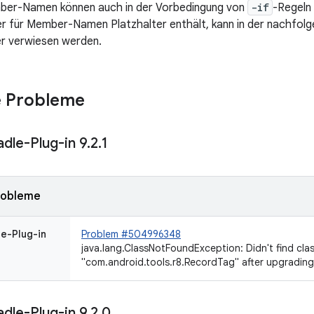
ber-Namen können auch in der Vorbedingung von
-if
-Regeln
r für Member-Namen Platzhalter enthält, kann in der nachfol
er verwiesen werden.
 Probleme
dle-Plug-in 9
.
2
.
1
robleme
e-Plug-in
Problem #504996348
java.lang.ClassNotFoundException: Didn't find cla
"com.android.tools.r8.RecordTag" after upgrading
dle-Plug-in 9
.
2
.
0