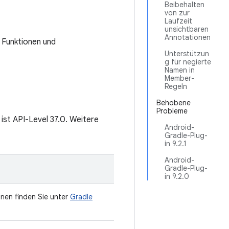
Beibehalten
von zur
Laufzeit
unsichtbaren
Annotationen
r Funktionen und
Unterstützun
g für negierte
Namen in
Member-
Regeln
Behobene
Probleme
ist API-Level 37.0. Weitere
Android-
Gradle-Plug-
in 9.2.1
Android-
Gradle-Plug-
in 9.2.0
onen finden Sie unter
Gradle