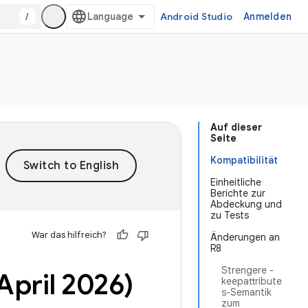
/
Android Studio
Anmelden
Auf dieser
Seite
Kompatibilität
Einheitliche
Berichte zur
Abdeckung und
zu Tests
War das hilfreich?
Änderungen an
R8
Strengere -
April 2026)
keepattribute
s-Semantik
zum