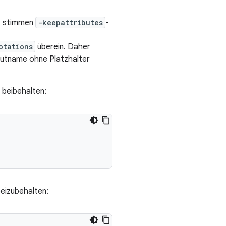
n, stimmen
-keepattributes
-
otations
überein. Daher
ibutname ohne Platzhalter
 beibehalten:
eizubehalten: