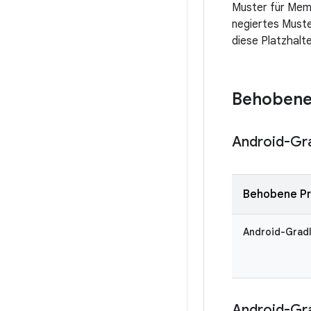
Muster für Mem
negiertes Muste
diese Platzhalt
Behobene
Android-Gra
Behobene P
Android-Gradl
Android-Gra