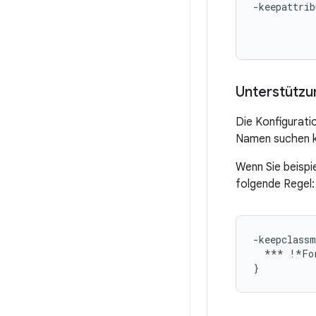
-keepattrib
           
Unterstützu
Die Konfigurati
Namen suchen 
Wenn Sie beispi
folgende Regel:
-keepclassm
  *** !*For