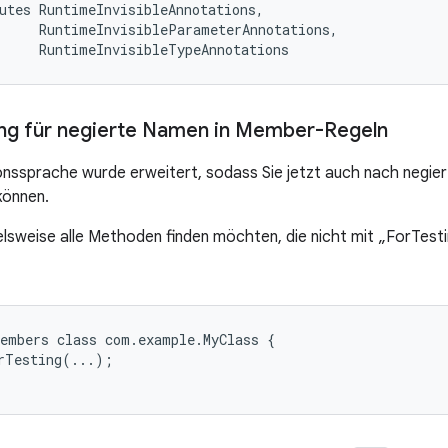
utes RuntimeInvisibleAnnotations,

     RuntimeInvisibleParameterAnnotations,

ng für negierte Namen in Member-Regeln
onssprache wurde erweitert, sodass Sie jetzt auch nach negi
können.
elsweise alle Methoden finden möchten, die nicht mit „ForTest
embers class com.example.MyClass {

Testing(...);
