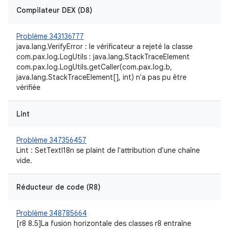
Compilateur DEX (D8)
Problème 343136777
java.lang.VerifyError : le vérificateur a rejeté la classe
com.pax.log.LogUtils : java.lang.StackTraceElement
com.pax.log.LogUtils.getCaller(com.pax.log.b,
java.lang.StackTraceElement[], int) n'a pas pu être
vérifiée
Lint
Problème 347356457
Lint : SetTextI18n se plaint de l'attribution d'une chaîne
vide.
Réducteur de code (R8)
Problème 348785664
[r8 8.5]La fusion horizontale des classes r8 entraîne