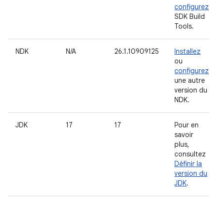
configurez
SDK Build
Tools.
NDK
N/A
26.1.10909125
Installez
ou
configurez
une autre
version du
NDK.
JDK
17
17
Pour en
savoir
plus,
consultez
Définir la
version du
JDK
.