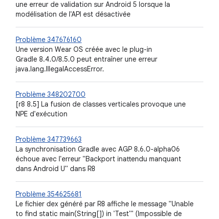
une erreur de validation sur Android 5 lorsque la
modélisation de l'API est désactivée
Problème 347676160
Une version Wear OS créée avec le plug-in
Gradle 8.4.0/8.5.0 peut entraîner une erreur
java.lang.IllegalAccessError.
Problème 348202700
[r8 8.5] La fusion de classes verticales provoque une
NPE d'exécution
Problème 347739663
La synchronisation Gradle avec AGP 8.6.0-alpha06
échoue avec l'erreur "Backport inattendu manquant
dans Android U" dans R8
Problème 354625681
Le fichier dex généré par R8 affiche le message "Unable
to find static main(String[]) in 'Test'" (Impossible de