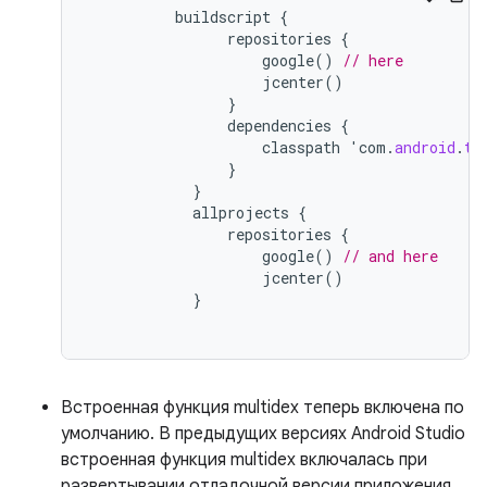
buildscript
{
repositories
{
google
()
// here
jcenter
()
}
dependencies
{
classpath
'
com
.
android
.
to
}
}
allprojects
{
repositories
{
google
()
// and here
jcenter
()
}
Встроенная функция multidex теперь включена по
умолчанию. В предыдущих версиях Android Studio
встроенная функция multidex включалась при
развертывании отладочной версии приложения