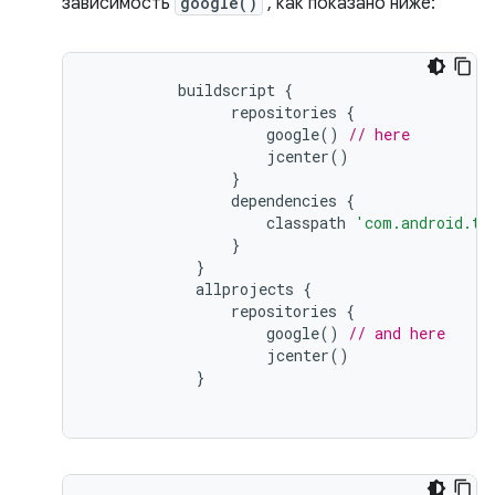
зависимость
google()
, как показано ниже:
buildscript
{
repositories
{
google
()
// here
jcenter
()
}
dependencies
{
classpath
'com.android.to
}
}
allprojects
{
repositories
{
google
()
// and here
jcenter
()
}