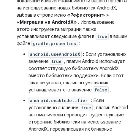
локальные и Maven-зависимости вашего проекта
на использование новых библиотек AndroidX,
выбрав в строке меню
«Рефакторинг» >
«Миграция на AndroidX»
. Использование
этого инструмента миграции также
устанавливает следующие флаги в
true
в вашем
файле
gradle.properties
:
android.useAndroidX
:
Если установлено
значение
true
, плагин Android использует
соответствующую библиотеку AndroidX
вместо библиотеки поддержки. Если этот
флаг не указан, плагин по умолчанию
устанавливает его значение
false
.
android.enableJetifier
:
Если
установлено значение
true
, плагин Android
автоматически переводит существующие
сторонние библиотеки на использование
AndroidX, перезаписывая их бинарные