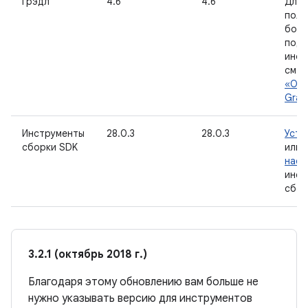
Грэдл
4.6
4.6
Для
полу
боле
под
инф
см.
р
«Обн
Grad
Инструменты
28.0.3
28.0.3
Уста
сборки SDK
или
наст
инст
сбор
3.2.1 (октябрь 2018 г.)
Благодаря этому обновлению вам больше не
нужно указывать версию для инструментов