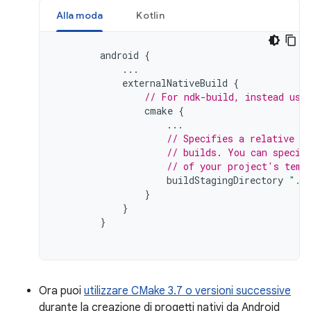
Alla moda
Kotlin
android
{
...
externalNativeBuild
{
// For ndk-build, instead use
cmake
{
...
// Specifies a relative p
// builds. You can specif
// of your project's temp
buildStagingDirectory
"./
}
}
}
Ora puoi
utilizzare CMake 3.7 o versioni successive
durante la creazione di progetti nativi da Android