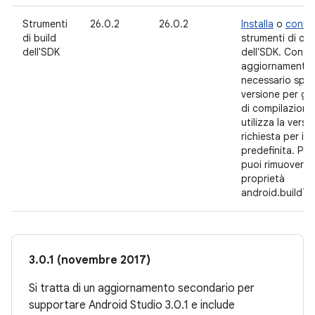
Strumenti
26.0.2
26.0.2
Installa
o
config
di build
strumenti di co
dell'SDK
dell'SDK. Con q
aggiornamento,
necessario spec
versione per gli
di compilazione:
utilizza la vers
richiesta per i
predefinita. Per
puoi rimuovere 
proprietà
android.buildTo
3.0.1 (novembre 2017)
Si tratta di un aggiornamento secondario per
supportare Android Studio 3.0.1 e include