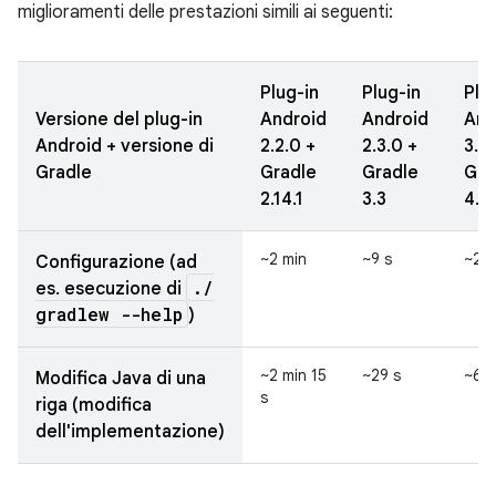
miglioramenti delle prestazioni simili ai seguenti:
Plug-in
Plug-in
Plu
Versione del plug-in
Android
Android
And
Android + versione di
2.2.0 +
2.3.0 +
3.0
Gradle
Gradle
Gradle
Gra
2.14.1
3.3
4.1
~2 min
~9 s
~2,5
Configurazione (ad
.
/
es. esecuzione di
gradlew --help
)
~2 min 15
~29 s
~6,4
Modifica Java di una
s
riga (modifica
dell'implementazione)