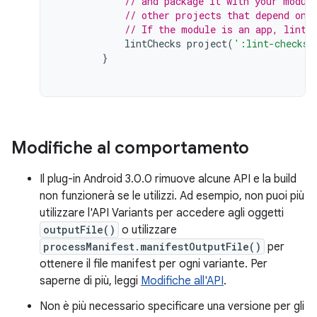
// and package it with your modul
// other projects that depend on 
// If the module is an app, lint 
lintChecks
project
(
':lint-checks'
}
Modifiche al comportamento
Il plug-in Android 3.0.0 rimuove alcune API e la build
non funzionerà se le utilizzi. Ad esempio, non puoi più
utilizzare l'API Variants per accedere agli oggetti
outputFile()
o utilizzare
processManifest.manifestOutputFile()
per
ottenere il file manifest per ogni variante. Per
saperne di più, leggi
Modifiche all'API
.
Non è più necessario specificare una versione per gli