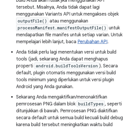
build Anda akan rusak jika menggunakan API
tersebut. Misalnya, Anda tidak dapat lagi
menggunakan Variants API untuk mengakses objek
outputFile()
atau menggunakan
processManifest.manifestOutputFile()
untuk
mendapatkan file manifes untuk setiap varian. Untuk
mempelajari lebih lanjut, baca
Perubahan API
.
Anda tidak perlu lagi menentukan versi untuk build
tools (jadi, sekarang Anda dapat menghapus
properti
android.buildToolsVersion
). Secara
default, plugin otomatis menggunakan versi build
tools minimum yang diperlukan untuk versi plugin
Android yang Anda gunakan.
Sekarang Anda mengaktifkan/menonaktifkan
pemrosesan PNG dalam blok
buildTypes
, seperti
ditunjukkan di bawah. Pemrosesan PNG diaktifkan
secara default untuk semua build kecuali build debug
karena build tersebut meningkatkan waktu build