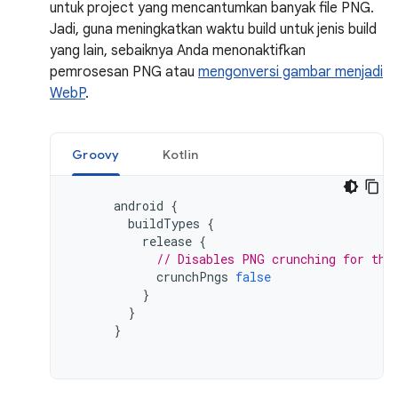
untuk project yang mencantumkan banyak file PNG.
Jadi, guna meningkatkan waktu build untuk jenis build
yang lain, sebaiknya Anda menonaktifkan
pemrosesan PNG atau
mengonversi gambar menjadi
WebP
.
Groovy
Kotlin
android
{
buildTypes
{
release
{
// Disables PNG crunching for the
crunchPngs
false
}
}
}