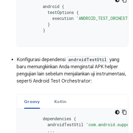
android
{
testOptions
{
execution
'ANDROID_TEST_ORCHESTRA
}
}
Konfigurasi dependensi
androidTestUtil
yang
baru memungkinkan Anda menginstal APK helper
pengujian lain sebelum menjalankan uji instrumentasi,
seperti Android Test Orchestrator:
Groovy
Kotlin
dependencies
{
androidTestUtil
'com.android.suppor
...