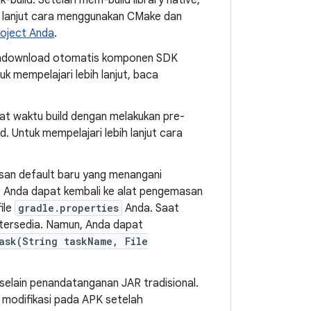
build. Setelah mem-build library native,
h lanjut cara menggunakan CMake dan
oject Anda
.
endownload otomatis komponen SDK
k mempelajari lebih lanjut, baca
t waktu build dengan melakukan pre-
. Untuk mempelajari lebih lanjut cara
san default baru yang menangani
 Anda dapat kembali ke alat pengemasan
ile
gradle.properties
Anda. Saat
 tersedia. Namun, Anda dapat
ask(String taskName, File
selain penandatanganan JAR tradisional.
 modifikasi pada APK setelah