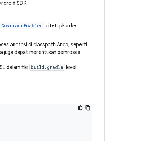
 Android SDK.
tCoverageEnabled
ditetapkan ke
ses anotasi di classpath Anda, seperti
nda juga dapat menentukan pemroses
L dalam file
build.gradle
level