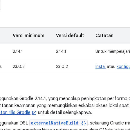
Versi minimum
Versi default
Catatan
2.14.1
2.14.1
Untuk mempelajari 
s
23.0.2
23.0.2
Instal
atau
konfigu
gunakan Gradle 2.14.1, yang mencakup peningkatan performa da
ntanan keamanan yang memungkinkan eskalasi akses lokal saa
tan rilis Gradle
untuk detail selengkapnya.
ggunakan DSL
externalNativeBuild {}
, sekarang Gradle 