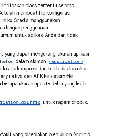
rioritaskan class tertentu selama
etelah membuat file konfigurasi
si ini ke Gradle menggunakan
eda dengan penggunaan
umum untuk aplikasi Anda dan tidak
s
, yang dapat mengurangi ukuran aplikasi
false
dalam elemen
<application>
tidak terkompresi dan telah diselaraskan
rary native dari APK ke sistem file
berupa ukuran update delta yang lebih
icationIdSuffix
untuk ragam produk.
ault yang disediakan oleh plugin Android