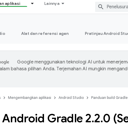
 aplikasi
Lainnya
dio
Alat dan referensi agen
Pratinjau Android Stu
Google menggunakan teknologi AI untuk menerje
dalam bahasa pilihan Anda. Terjemahan AI mungkin mengan
s
Mengembangkan aplikasi
Android Studio
Panduan build Gradle
 Android Gradle 2
.
2
.
0 (S