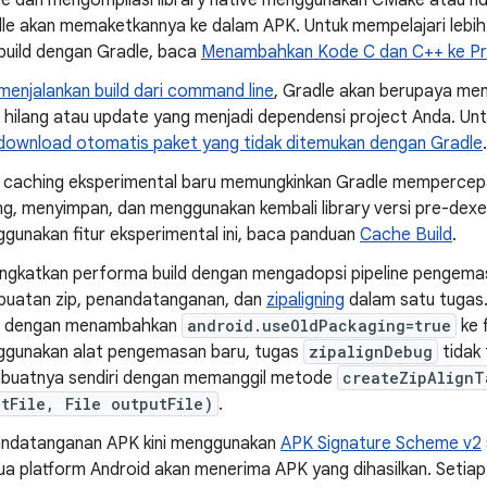
ve dan mengompilasi library native menggunakan CMake atau ndk-
le akan memaketkannya ke dalam APK. Untuk mempelajari lebi
build dengan Gradle, baca
Menambahkan Kode C dan C++ ke Pr
menjalankan build dari command line
, Gradle akan berupaya m
 hilang atau update yang menjadi dependensi project Anda. Untu
ownload otomatis paket yang tidak ditemukan dengan Gradle
.
r caching eksperimental baru memungkinkan Gradle mempercepa
ng, menyimpan, dan menggunakan kembali library versi pre-dexed
gunakan fitur eksperimental ini, baca panduan
Cache Build
.
ngkatkan performa build dengan mengadopsi pipeline pengema
uatan zip, penandatanganan, dan
zipaligning
dalam satu tugas.
a dengan menambahkan
android.useOldPackaging=true
ke f
gunakan alat pengemasan baru, tugas
zipalignDebug
tidak
uatnya sendiri dengan memanggil metode
createZipAlignT
utFile, File outputFile)
.
ndatanganan APK kini menggunakan
APK Signature Scheme v2
a platform Android akan menerima APK yang dihasilkan. Setiap