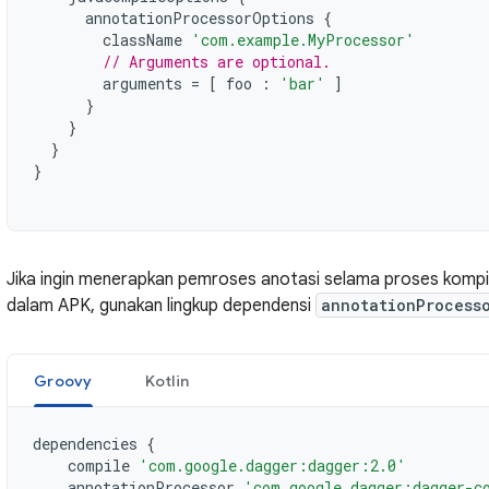
annotationProcessorOptions
{
className
'com.example.MyProcessor'
// Arguments are optional.
arguments
=
[
foo
:
'bar'
]
}
}
}
}
Jika ingin menerapkan pemroses anotasi selama proses kompila
dalam APK, gunakan lingkup dependensi
annotationProcess
Groovy
Kotlin
dependencies
{
compile
'com.google.dagger:dagger:2.0'
annotationProcessor
'com.google.dagger:dagger-c