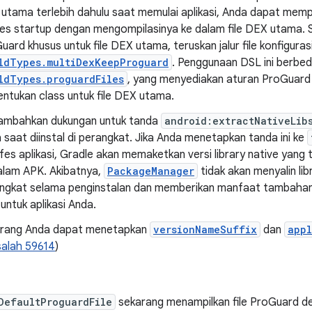
utama terlebih dahulu saat memulai aplikasi, Anda dapat memp
es startup dengan mengompilasinya ke dalam file DEX utama. S
uard khusus untuk file DEX utama, teruskan jalur file konfigura
ldTypes.multiDexKeepProguard
. Penggunaan DSL ini berb
ldTypes.proguardFiles
, yang menyediakan aturan ProGuard 
ntukan class untuk file DEX utama.
mbahkan dukungan untuk tanda
android:extractNativeLib
 saat diinstal di perangkat. Jika Anda menetapkan tanda ini ke
fes aplikasi, Gradle akan memaketkan versi library native yang 
alam APK. Akibatnya,
PackageManager
tidak akan menyalin lib
ngkat selama penginstalan dan memberikan manfaat tambahan 
 untuk aplikasi Anda.
rang Anda dapat menetapkan
versionNameSuffix
dan
appl
alah 59614
)
DefaultProguardFile
sekarang menampilkan file ProGuard def