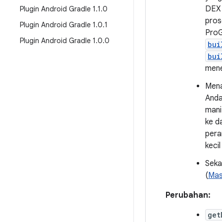
DEX 
Plugin Android Gradle 1
.
1
.
0
pros
Plugin Android Gradle 1
.
0
.
1
ProG
Plugin Android Gradle 1
.
0
.
0
bui
bui
mene
Mena
Anda
mani
ke d
pera
kecil
Seka
(
Mas
Perubahan:
get