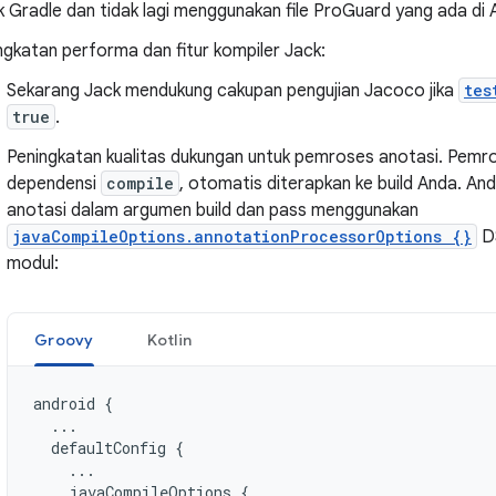
k Gradle dan tidak lagi menggunakan file ProGuard yang ada di
ngkatan performa dan fitur kompiler Jack:
Sekarang Jack mendukung cakupan pengujian Jacoco jika
tes
true
.
Peningkatan kualitas dukungan untuk pemroses anotasi. Pemro
dependensi
compile
, otomatis diterapkan ke build Anda. A
anotasi dalam argumen build dan pass menggunakan
javaCompileOptions.annotationProcessorOptions {}
DS
modul:
Groovy
Kotlin
android
{
...
defaultConfig
{
...
javaCompileOptions
{