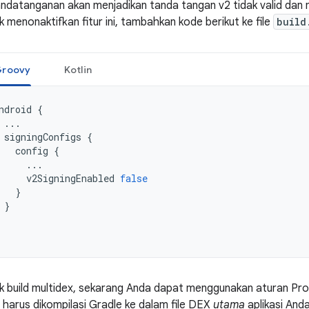
ndatanganan akan menjadikan tanda tangan v2 tidak valid dan
k menonaktifkan fitur ini, tambahkan kode berikut ke file
build
roovy
Kotlin
ndroid
{
...
signingConfigs
{
config
{
...
v2SigningEnabled
false
}
}
k build multidex, sekarang Anda dapat menggunakan aturan Pr
 harus dikompilasi Gradle ke dalam file DEX
utama
aplikasi And