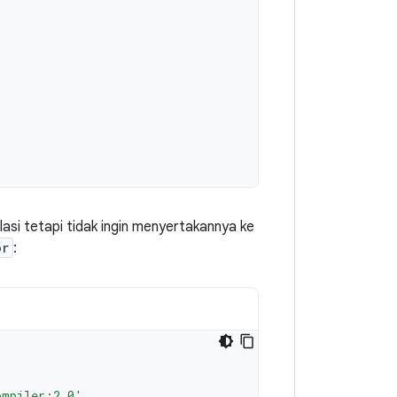
si tetapi tidak ingin menyertakannya ke
or
:
ompiler:2.0'