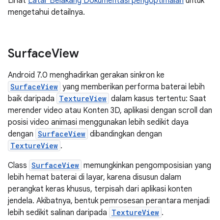
Lihat
Latar Belakang Dokumentasi pengoptimalan
untuk
mengetahui detailnya.
Surface
View
Android 7.0 menghadirkan gerakan sinkron ke
SurfaceView
yang memberikan performa baterai lebih
baik daripada
TextureView
dalam kasus tertentu: Saat
merender video atau Konten 3D, aplikasi dengan scroll dan
posisi video animasi menggunakan lebih sedikit daya
dengan
SurfaceView
dibandingkan dengan
TextureView
.
Class
SurfaceView
memungkinkan pengomposisian yang
lebih hemat baterai di layar, karena disusun dalam
perangkat keras khusus, terpisah dari aplikasi konten
jendela. Akibatnya, bentuk pemrosesan perantara menjadi
lebih sedikit salinan daripada
TextureView
.