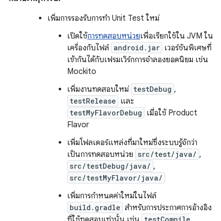
เพิ่มการรองรับการทำ Unit Test ใหม่
เปิดใช้
การทดสอบหน่วย
เพื่อเรียกใช้ใน JVM ใน
เครื่องกับไฟล์
android.jar
เวอร์ชันพิเศษที่
เข้ากันได้กับเฟรมเวิร์กการจำลองยอดนิยม เช่น
Mockito
เพิ่มงานทดสอบใหม่
testDebug
,
testRelease
และ
testMyFlavorDebug
เมื่อใช้ Product
Flavor
เพิ่มโฟลเดอร์แหล่งที่มาใหม่ซึ่งระบบรู้จักว่า
เป็นการทดสอบหน่วย
src/test/java/
,
src/testDebug/java/
,
src/testMyFlavor/java/
เพิ่มการกำหนดค่าใหม่ในไฟล์
build.gradle
สำหรับการประกาศการอ้างอิง
ที่ใช้ทดสอบเท่านั้น เช่น
testCompile