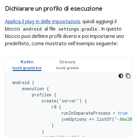
Dichiarare un profilo di esecuzione
Applica il plug-in delle impostazioni
, quindi aggiungi il
blocco
android
al file
settings.gradle
. In questo
blocco puoi definire profili diversi e poi impostarne uno
predefinito, come mostrato nell'esempio seguente:
Kotlin
Groovy
android
{
execution
{
profiles
{
create
(
"server"
)
{
r8
{
runInSeparateProcess
=
true
jvmOptions
+=
listOf
(
"-Xms204
}
}