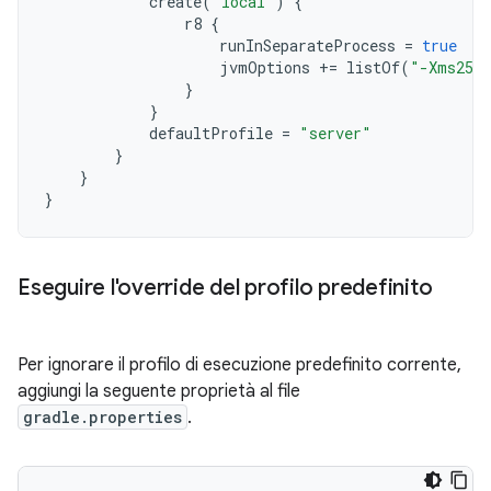
create
(
"local"
)
{
r8
{
runInSeparateProcess
=
true
jvmOptions
+=
listOf
(
"-Xms256
}
}
defaultProfile
=
"server"
}
}
}
Eseguire l'override del profilo predefinito
Per ignorare il profilo di esecuzione predefinito corrente,
aggiungi la seguente proprietà al file
gradle.properties
.