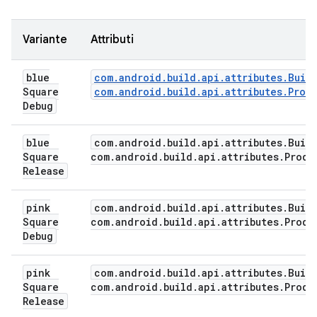
Variante
Attributi
blue
com.android.build.api.attributes.Buil
Square
com.android.build.api.attributes.Prod
Debug
blue
com
.
android
.
build
.
api
.
attributes
.
Buil
Square
com
.
android
.
build
.
api
.
attributes
.
Produ
Release
pink
com
.
android
.
build
.
api
.
attributes
.
Buil
Square
com
.
android
.
build
.
api
.
attributes
.
Produ
Debug
pink
com
.
android
.
build
.
api
.
attributes
.
Buil
Square
com
.
android
.
build
.
api
.
attributes
.
Produ
Release