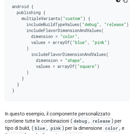
android
{
publishing
{
multipleVariants
(
"custom"
)
{
includeBuildTypeValues
(
"debug"
,
"release"
)
includeFlavorDimensionAndValues
(
dimension
=
"color"
,
values
=
arrayOf
(
"blue"
,
"pink"
)
)
includeFlavorDimensionAndValues
(
dimension
=
"shape"
,
values
=
arrayOf
(
"square"
)
)
}
}
}
In questo esempio, il componente personalizzato
contiene tutte le combinazioni (
debug
,
release
) per
tipo di build, (
blue
,
pink
) per la dimensione
color
, e