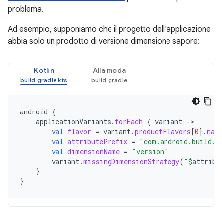
problema.
Ad esempio, supponiamo che il progetto dell'applicazione
abbia solo un prodotto di versione dimensione sapore:
Kotlin
Alla moda
android
{
applicationVariants
.
forEach
{
variant
-
val
flavor
=
variant
.
productFlavors
[
0
]
.
nam
val
attributePrefix
=
"com.android.build.a
val
dimensionName
=
"version"
variant
.
missingDimensionStrategy
(
"
$
attribu
}
}