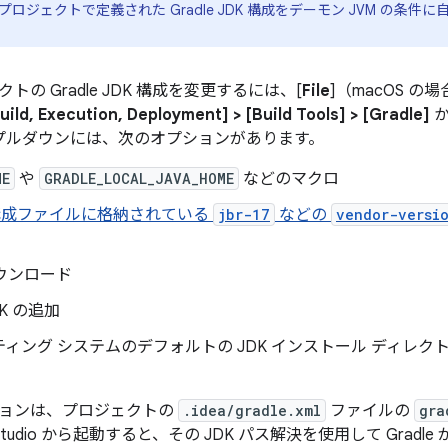
ロジェクトで定義された Gradle JDK 構成をデーモン JVM の条
の Gradle JDK 構成を変更するには、[
File
]（macOS の場
Build, Execution, Deployment] > [Build Tools] > [Gradle]
か
 プルダウンには、次のオプションがあります。
ME
や
GRADLE_LOCAL_JAVA_HOME
などのマクロ
id 構成ファイルに格納されている
jbr-17
などの
vendor-versi
ダウンロード
K の追加
ィング システムのデフォルトの JDK インストール ディレ
ョンは、プロジェクトの
.idea/gradle.xml
ファイルの
gra
d Studio から起動すると、その JDK パス解決を使用して Gradl