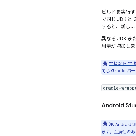
ビルドを実行す
で同じ JDK 
すると、新しい
異なる JDK 
用量が増加しま
**ヒント:**
複
同じ Gradle
gradle-wrapp
Android St
注:
Androi
ます。互換性のある