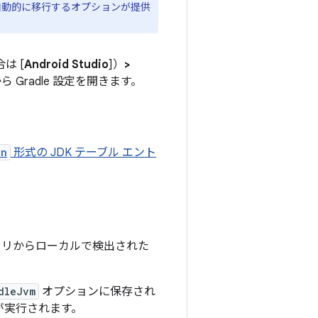
件に自動的に移行するオプションが提供
合は [
Android Studio
]）
>
ら Gradle 設定を開きます。
on
形式の JDK テーブル エント
クトリからローカルで検出された
dleJvm
オプションに保存され
e が実行されます。