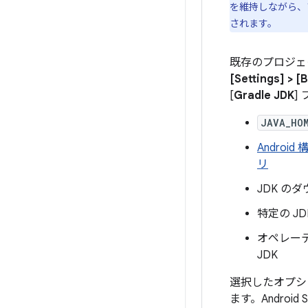
を維持しながら、プ
されます。
既存のプロジェクト
[Settings] > [
[
Gradle JDK
]
JAVA_HO
Andro
リ
JDK の
特定の JD
オペレーテ
JDK
選択したオプシ
ます。Androi