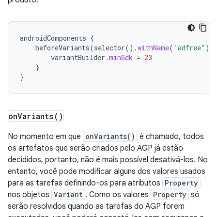
produto.
androidComponents
{
beforeVariants
(
selector
().
withName
(
"adfree"
))
variantBuilder
.
minSdk
=
23
}
}
on
Variants(
)
No momento em que
onVariants()
é chamado, todos
os artefatos que serão criados pelo AGP já estão
decididos, portanto, não é mais possível desativá-los. No
entanto, você pode modificar alguns dos valores usados
para as tarefas definindo-os para atributos
Property
nos objetos
Variant
. Como os valores
Property
só
serão resolvidos quando as tarefas do AGP forem