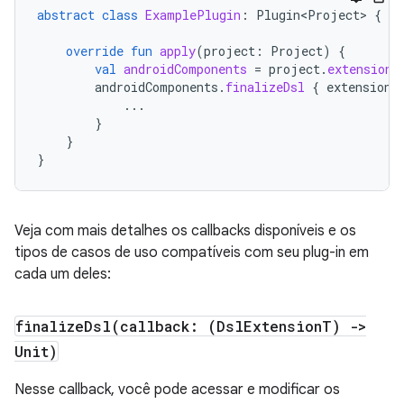
abstract
class
ExamplePlugin
:
Plugin<Project>
{
override
fun
apply
(
project
:
Project
)
{
val
androidComponents
=
project
.
extensions
androidComponents
.
finalizeDsl
{
extension
...
}
}
}
Veja com mais detalhes os callbacks disponíveis e os
tipos de casos de uso compatíveis com seu plug-in em
cada um deles:
finalizeDsl(
callback: (Dsl
Extension
T) ->
Unit)
Nesse callback, você pode acessar e modificar os