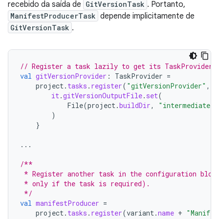
recebido da saída de
GitVersionTask
. Portanto,
ManifestProducerTask
depende implicitamente de
GitVersionTask
.
// Register a task lazily to get its TaskProvider.
val
gitVersionProvider
:
TaskProvider
=
project
.
tasks
.
register
(
"gitVersionProvider"
,
G
it
.
gitVersionOutputFile
.
set
(
File
(
project
.
buildDir
,
"intermediates/
)
}
...
/**
 * Register another task in the configuration bloc
 * only if the task is required).
 */
val
manifestProducer
=
project
.
tasks
.
register
(
variant
.
name
+
"Manifes