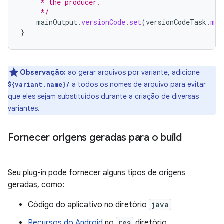
     * the producer.
     */
mainOutput
.
versionCode
.
set
(
versionCodeTask
.
map
}
Observação:
ao gerar arquivos por variante, adicione
a todos os nomes de arquivo para evitar
${variant.name}/
que eles sejam substituídos durante a criação de diversas
variantes.
Fornecer origens geradas para o build
Seu plug-in pode fornecer alguns tipos de origens
geradas, como:
Código do aplicativo no diretório
java
Recursos do Android
no
res
diretório