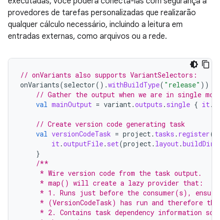
executadas, você poderá conectá-las com segurança a
provedores de tarefas personalizadas que realizarão
qualquer cálculo necessário, incluindo a leitura em
entradas externas, como arquivos ou a rede.
// onVariants also supports VariantSelectors:
onVariants
(
selector
().
withBuildType
(
"release"
))
{
// Gather the output when we are in single mod
val
mainOutput
=
variant
.
outputs
.
single
{
it
.
o
// Create version code generating task
val
versionCodeTask
=
project
.
tasks
.
register
(
"
it
.
outputFile
.
set
(
project
.
layout
.
buildDire
}
/**
     * Wire version code from the task output.
     * map() will create a lazy provider that:
     * 1. Runs just before the consumer(s), ensuri
     * (VersionCodeTask) has run and therefore the
     * 2. Contains task dependency information so 