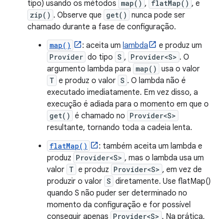
tipo) usando os métodos
map()
,
flatMap()
, e
zip()
. Observe que
get()
nunca pode ser
chamado durante a fase de configuração.
map()
: aceita um
lambda
e produz um
Provider
do tipo
S
,
Provider<S>
. O
argumento lambda para
map()
usa o valor
T
e produz o valor
S
. O lambda não é
executado imediatamente. Em vez disso, a
execução é adiada para o momento em que o
get()
é chamado no
Provider<S>
resultante, tornando toda a cadeia lenta.
flatMap()
: também aceita um lambda e
produz
Provider<S>
, mas o lambda usa um
valor
T
e produz
Provider<S>
, em vez de
produzir o valor
S
diretamente. Use flatMap()
quando S não puder ser determinado no
momento da configuração e for possível
conseguir apenas
Provider<S>
. Na prática,