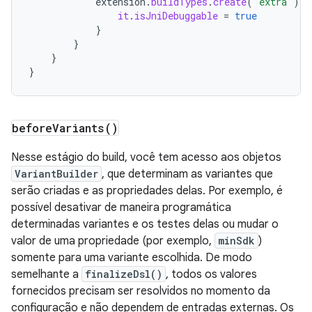
extension
.
buildTypes
.
create
(
"extra"
).
l
it
.
isJniDebuggable
=
true
}
}
}
}
before
Variants(
)
Nesse estágio do build, você tem acesso aos objetos
VariantBuilder
, que determinam as variantes que
serão criadas e as propriedades delas. Por exemplo, é
possível desativar de maneira programática
determinadas variantes e os testes delas ou mudar o
valor de uma propriedade (por exemplo,
minSdk
)
somente para uma variante escolhida. De modo
semelhante a
finalizeDsl()
, todos os valores
fornecidos precisam ser resolvidos no momento da
configuração e não dependem de entradas externas. Os