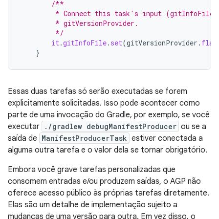
/**
         * Connect this task's input (gitInfoFile)
         * gitVersionProvider.
         */
it
.
gitInfoFile
.
set
(
gitVersionProvider
.
flat
}
Essas duas tarefas só serão executadas se forem
explicitamente solicitadas. Isso pode acontecer como
parte de uma invocação do Gradle, por exemplo, se você
executar
./gradlew debugManifestProducer
ou se a
saída de
ManifestProducerTask
estiver conectada a
alguma outra tarefa e o valor dela se tornar obrigatório.
Embora você grave tarefas personalizadas que
consomem entradas e/ou produzem saídas, o AGP não
oferece acesso público às próprias tarefas diretamente.
Elas são um detalhe de implementação sujeito a
mudanças de uma versão para outra. Em vez disso, o