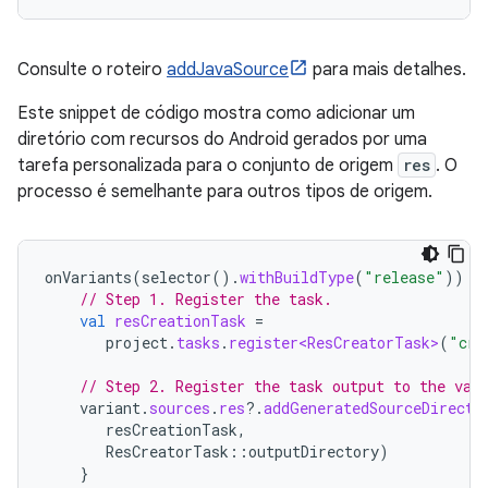
Consulte o roteiro
addJavaSource
para mais detalhes.
Este snippet de código mostra como adicionar um
diretório com recursos do Android gerados por uma
tarefa personalizada para o conjunto de origem
res
. O
processo é semelhante para outros tipos de origem.
onVariants
(
selector
().
withBuildType
(
"release"
))
{
// Step 1. Register the task.
val
resCreationTask
=
project
.
tasks
.
register<ResCreatorTask>
(
"cre
// Step 2. Register the task output to the var
variant
.
sources
.
res
?.
addGeneratedSourceDirecto
resCreationTask
,
ResCreatorTask
::
outputDirectory
)
}