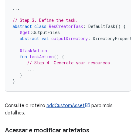
...
// Step 3. Define the task.
abstract
class
ResCreatorTask
:
DefaultTask
()
{
@get
:
OutputFiles
abstract
val
outputDirectory
:
DirectoryProperty
@TaskAction
fun
taskAction
()
{
// Step 4. Generate your resources.
...
}
}
Consulte o roteiro
addCustomAsset
para mais
detalhes.
Acessar e modificar artefatos