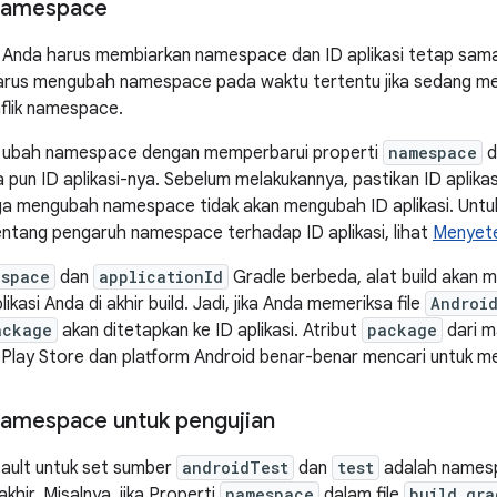
namespace
Anda harus membiarkan namespace dan ID aplikasi tetap sama,
arus mengubah namespace pada waktu tertentu jika sedang me
flik namespace.
i, ubah namespace dengan memperbarui properti
namespace
d
 pun ID aplikasi-nya. Sebelum melakukannya, pastikan ID aplika
gga mengubah namespace tidak akan mengubah ID aplikasi. Untu
ntang pengaruh namespace terhadap ID aplikasi, lihat
Menyetel
espace
dan
applicationId
Gradle berbeda, alat build akan men
likasi Anda di akhir build. Jadi, jika Anda memeriksa file
Androi
ackage
akan ditetapkan ke ID aplikasi. Atribut
package
dari m
lay Store dan platform Android benar-benar mencari untuk meng
amespace untuk pengujian
ult untuk set sumber
androidTest
dan
test
adalah names
khir. Misalnya, jika Properti
namespace
dalam file
build.gra