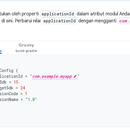
ntukan oleh properti
applicationId
dalam atribut modul And
di sini. Perbarui nilai
applicationId
dengan mengganti
com.
Groovy
Config
{
licationId
=
"
com.example.myapp
"
Sdk
=
15
getSdk
=
24
sionCode
=
1
sionName
=
"1.0"