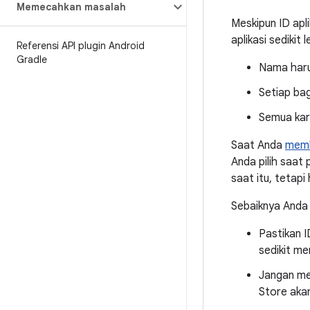
Memecahkan masalah
Meskipun ID apl
aplikasi sedikit 
Referensi API plugin Android
Gradle
Nama harus
Setiap bag
Semua kar
Saat Anda
memb
Anda pilih saat
saat itu, tetapi
Sebaiknya Anda 
Pastikan 
sedikit me
Jangan men
Store akan