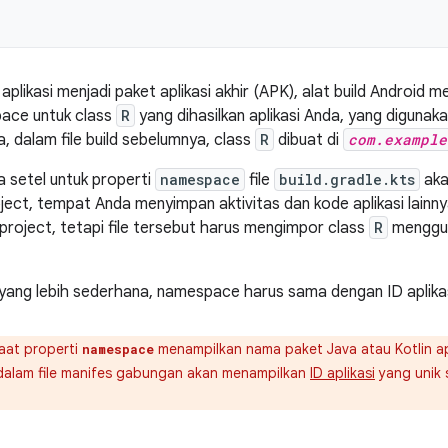
aplikasi menjadi paket aplikasi akhir (APK), alat build Androi
ace untuk class
R
yang dihasilkan aplikasi Anda, yang diguna
a, dalam file build sebelumnya, class
R
dibuat di
com.example
 setel untuk properti
namespace
file
build.gradle.kts
aka
ject, tempat Anda menyimpan aktivitas dan kode aplikasi lainny
 project, tetapi file tersebut harus mengimpor class
R
menggun
a yang lebih sederhana, namespace harus sama dengan ID aplikas
at properti
menampilkan nama paket Java atau Kotlin apl
namespace
alam file manifes gabungan akan menampilkan
ID aplikasi
yang unik s