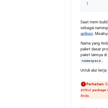
}
Saat mem-build 
sebagai namesp
aplikasi
. Misalny
Nama yang Anda
paket dasar pro
paket lainnya di
namespace
.
Untuk alur kerj
Perhatian:
Sa
atribut
d
package
Anda.