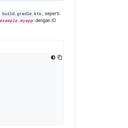
a
build.gradle.kts
, seperti
example.myapp
dengan ID