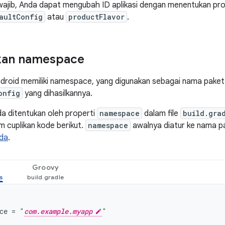
wajib, Anda dapat mengubah ID aplikasi dengan menentukan pr
aultConfig
atau
productFlavor
.
an namespace
droid memiliki namespace, yang digunakan sebagai nama paket 
onfig
yang dihasilkannya.
 ditentukan oleh properti
namespace
dalam file
build.gra
m cuplikan kode berikut.
namespace
awalnya diatur ke nama pa
nda
.
Groovy
ce
=
"
com.example.myapp
"