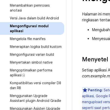
Menambahkan pemroses
anotasi
Halaman ini men
Versi Java dalam build Android
ringkasan tenta
Mengonfigurasi modul
Mengubah I
aplikasi
Menyesuai
Mengelola file manifes
Menerapkan logika build kustom
Mengonfigurasi varian build
Menyetel I
Menyertakan simbol native
Setiap aplikasi 
Mengoptimalkan performa
aplikasi ⍈
com.example.
Kompatibilitas versi compiler D8
dan R8
Penting:
Sete
Menggunakan Upgrade
aplikasi, Google
Assistant plugin Android Gradle
mengupload versi
seperti saat pert
Menggunakan Asisten Upgrade