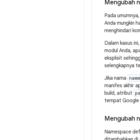
Mengubah 
Pada umumnya, 
Anda mungkin h
menghindari kon
Dalam kasus in
modul Anda, apa
eksplisit sehin
selengkapnya te
Jika nama
nam
manifes akhir ap
build, atribut
p
tempat Google P
Mengubah n
Namespace defa
ditambahkan di a