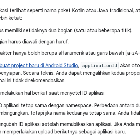
ikasi terlihat seperti nama paket Kotlin atau Java tradisional,
lebih ketat:
 memiliki setidaknya dua bagian (satu atau beberapa titik).
ian harus diawali dengan huruf.
akter hanya boleh berupa alfanumerik atau garis bawah [a-zA
uat project baru di Android Studio
,
applicationId
akan oto
 penyiapan. Secara teknis, Anda dapat mengalihkan kedua prope
 hal ini tidak direkomendasikan.
melakukan hal berikut saat menyetel ID aplikasi:
ID aplikasi tetap sama dengan namespace. Perbedaan antara du
mbingungkan, tetapi jika nama keduanya tetap sama, Anda tidak
gubah ID aplikasi setelah memublikasikan aplikasi. Jika Anda
 memperlakukan upload berikutnya sebagai aplikasi baru.