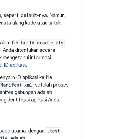
 seperti default-nya. Namun,
nata ulang kode atau untuk
alam file
build.gradle.kts
si Anda ditentukan secara
k mengetahui informasi
 ID aplikasi
.
yalin ID aplikasi ke file
dManifest.xml
setelah proses
anifes gabungan adalah
identifikasi aplikasi Anda.
pace utama, dengan
.test
dle
adalah