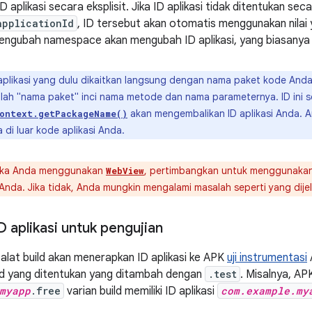
D aplikasi secara eksplisit. Jika ID aplikasi tidak ditentukan se
applicationId
, ID tersebut akan otomatis menggunakan nila
mengubah namespace akan mengubah ID aplikasi, yang biasanya 
aplikasi yang dulu dikaitkan langsung dengan nama paket kode Anda
lah "nama paket" inci nama metode dan nama parameternya. ID ini se
akan mengembalikan ID aplikasi Anda. 
ontext.getPackageName()
di luar kode aplikasi Anda.
ika Anda menggunakan
, pertimbangkan untuk menggunakan
WebView
i Anda. Jika tidak, Anda mungkin mengalami masalah seperti yang dij
 aplikasi untuk pengujian
 alat build akan menerapkan ID aplikasi ke APK
uji instrumentasi
ild yang ditentukan yang ditambah dengan
.test
. Misalnya, AP
myapp
.free
varian build memiliki ID aplikasi
com.example.my