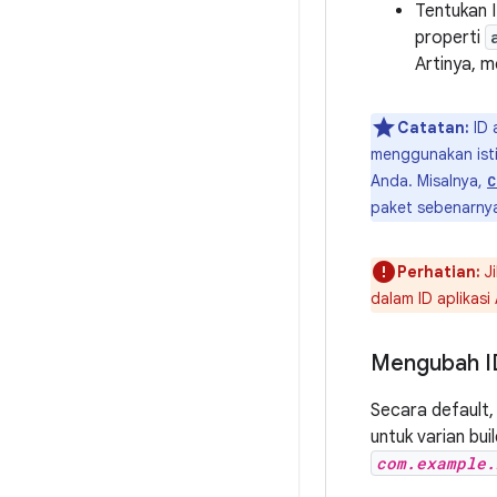
Tentukan I
properti
Artinya, 
Catatan:
ID 
menggunakan isti
Anda. Misalnya,
C
paket sebenarnya 
Perhatian:
J
dalam ID aplikas
Mengubah ID
Secara default,
untuk varian bu
com.example.