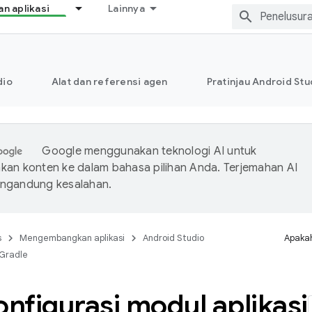
 aplikasi
Lainnya
dio
Alat dan referensi agen
Pratinjau Android Stu
Google menggunakan teknologi AI untuk
an konten ke dalam bahasa pilihan Anda. Terjemahan AI
ngandung kesalahan.
s
Mengembangkan aplikasi
Android Studio
Apakah
 Gradle
nfigurasi modul aplikasi