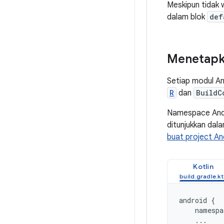
Meskipun tidak 
dalam blok
def
Menetapk
Setiap modul An
R
dan
BuildC
Namespace Anda
ditunjukkan dala
buat project A
Kotlin
android
{
namespa
...