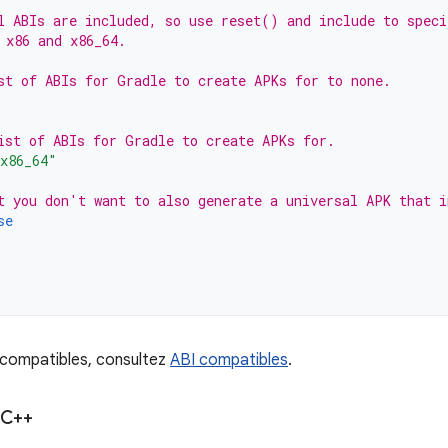
l ABIs are included, so use reset() and include to speci
 x86 and x86_64.
st of ABIs for Gradle to create APKs for to none.
ist of ABIs for Gradle to create APKs for.
x86_64"
t you don't want to also generate a universal APK that i
se
I compatibles, consultez
ABI compatibles
.
C++