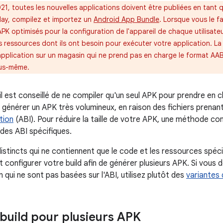
21, toutes les nouvelles applications doivent être publiées en tant 
lay, compilez et importez un
Android App Bundle
. Lorsque vous le f
 optimisés pour la configuration de l'appareil de chaque utilisateur. 
s ressources dont ils ont besoin pour exécuter votre application. La
e application sur un magasin qui ne prend pas en charge le format AA
ous-même.
il est conseillé de ne compiler qu'un seul APK pour prendre en 
 générer un APK très volumineux, en raison des fichiers prenan
tion
(ABI). Pour réduire la taille de votre APK, une méthode co
des ABI spécifiques.
stincts qui ne contiennent que le code et les ressources spéc
onfigurer votre build afin de générer plusieurs APK. Si vous d
 qui ne sont pas basées sur l'ABI, utilisez plutôt des
variantes 
build pour plusieurs APK