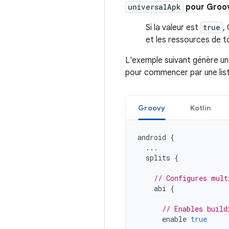
universalApk
pour Groo
Si la valeur est
true
,
et les ressources de t
L'exemple suivant génère un
pour commencer par une liste
Groovy
Kotlin
android
{
...
splits
{
// Configures mult
abi
{
// Enables build
enable
true