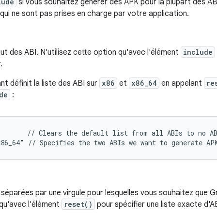
lude
si vous souhaitez générer des APK pour la plupart des AB
qui ne sont pas prises en charge par votre application.
aut des ABI. N'utilisez cette option qu'avec l'élément
include
.
nt définit la liste des ABI sur
x86
et
x86_64
en appelant
re
de
:
       // Clears the default list from all ABIs to no AB
BI séparées par une virgule pour lesquelles vous souhaitez que 
 qu'avec l'élément
reset()
pour spécifier une liste exacte d'AB