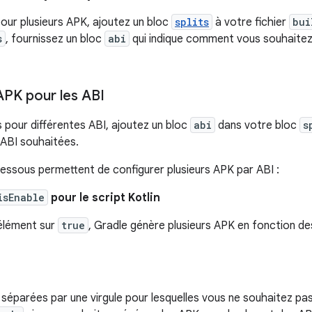
pour plusieurs APK, ajoutez un bloc
splits
à votre fichier
bui
s
, fournissez un bloc
abi
qui indique comment vous souhaite
APK pour les ABI
 pour différentes ABI, ajoutez un bloc
abi
dans votre bloc
s
s ABI souhaitées.
essous permettent de configurer plusieurs APK par ABI :
isEnable
pour le script Kotlin
 élément sur
true
, Gradle génère plusieurs APK en fonction des
BI séparées par une virgule pour lesquelles vous ne souhaitez 