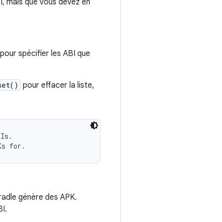
I, mais que vous devez en
pour spécifier les ABI que
set()
pour effacer la liste,
Is.

Gradle génère des APK.
I.