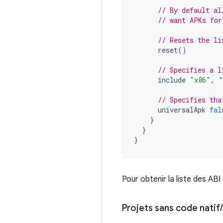
// By default al
// want APKs for
// Resets the li
reset
()
// Specifies a l
include
"x86"
,
"
// Specifies tha
universalApk
fal
}
}
}
Pour obtenir la liste des AB
Projets sans code natif
/