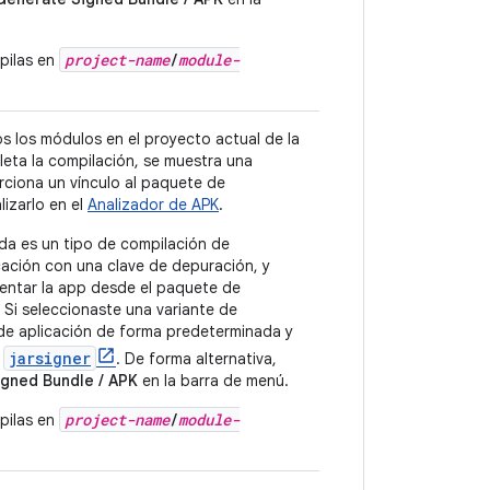
project-name
/
module-
pilas en
 los módulos en el proyecto actual de la
eta la compilación, se muestra una
rciona un vínculo al paquete de
lizarlo en el
Analizador de APK
.
ada es un tipo de compilación de
cación con una clave de depuración, y
entar la app desde el paquete de
 Si seleccionaste una variante de
 de aplicación de forma predeterminada y
jarsigner
e
. De forma alternativa,
igned Bundle / APK
en la barra de menú.
project-name
/
module-
pilas en