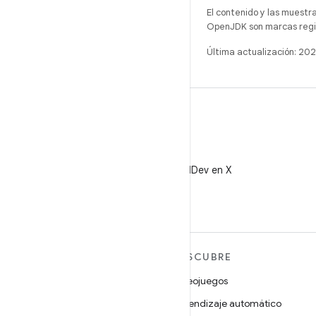
El contenido y las muestr
OpenJDK son marcas regis
Última actualización: 2
X
Sigue a @AndroidDev en X
MÁS ANDROID
DESCUBRE
Android
Videojuegos
Android para empresas
Aprendizaje automático