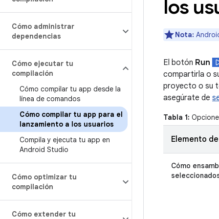
los us
Cómo administrar
Nota:
Android
dependencias
El botón
Run
Cómo ejecutar tu
compilación
compartirla o s
proyecto o su t
Cómo compilar tu app desde la
asegúrate de
s
línea de comandos
Cómo compilar tu app para el
Tabla 1:
Opciones
lanzamiento a los usuarios
Elemento d
Compila y ejecuta tu app en
Android Studio
Cómo ensambl
seleccionado
Cómo optimizar tu
compilación
Cómo extender tu