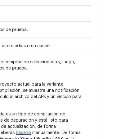
los de prueba.
n intermedios o en caché.
de compilación seleccionada y, luego,
los de prueba.
royecto actual para la variante
mpilación, se muestra una notificación
ulo al archivo del APK y un vínculo para
ada es un tipo de compilación de
ve de depuración y está listo para
e de actualización, de forma
 deberás
hacerlo
manualmente. De forma
 Generate Signed Bundle / APK
en la