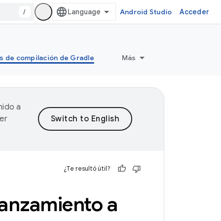
/
Android Studio
Acceder
s de compilación de Gradle
Más
nido a
er
¿Te resultó útil?
lanzamiento a