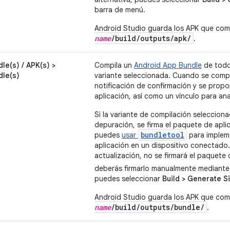
barra de menú.
Android Studio guarda los APK que com
name
/build/outputs/apk/
.
le(s) / APK(s) >
Compila un
Android App Bundle
de todos
dle(s)
variante seleccionada. Cuando se compl
notificación de confirmación y se propo
aplicación, así como un vínculo para ana
Si la variante de compilación seleccion
depuración, se firma el paquete de apli
bundletool
puedes
usar
para implem
aplicación en un dispositivo conectado.
actualización, no se firmará el paquete
deberás firmarlo manualmente mediant
puedes seleccionar
Build > Generate S
Android Studio guarda los APK que com
name
/build/outputs/bundle/
.