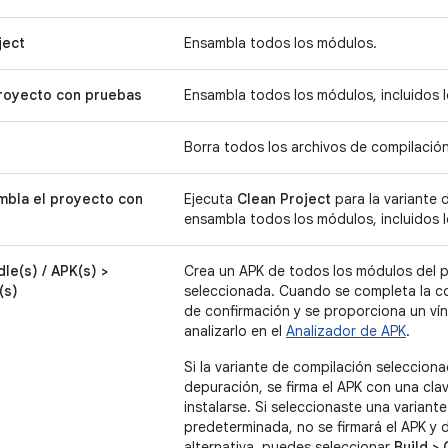
ject
Ensambla todos los módulos.
royecto con pruebas
Ensambla todos los módulos, incluidos 
Borra todos los archivos de compilació
mbla el proyecto con
Ejecuta
Clean Project
para la variante 
ensambla todos los módulos, incluidos 
le(s) / APK(s) >
Crea un APK de todos los módulos del p
(s)
seleccionada. Cuando se completa la co
de confirmación y se proporciona un vínc
analizarlo en el
Analizador de APK
.
Si la variante de compilación seleccion
depuración, se firma el APK con una cla
instalarse. Si seleccionaste una variant
predeterminada, no se firmará el APK y
alternativa, puedes seleccionar
Build >