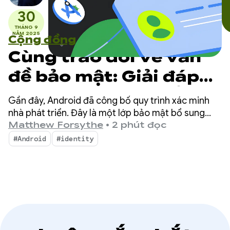
30
THÁNG 9
NĂM 2025
Cộng đồng
Cùng trao đổi về vấn
đề bảo mật: Giải đáp
những câu hỏi phổ
Gần đây, Android đã công bố quy trình xác minh
biến nhất của bạn về
nhà phát triển. Đây là một lớp bảo mật bổ sung
giúp ngăn chặn các đối tượng xấu và khiến họ khó
Matthew Forsythe
•
2 phút đọc
quy trình xác minh
gây hại hơn.
#Android
#identity
nhà phát triển
Android