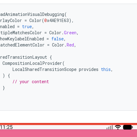
eadAnimationVisualDebugging
(
rlayColor
=
Color
(
0
x4AE91E63
),
nabled
=
true
,
ltipleMatchesColor
=
Color
.
Green
,
howKeylabelEnabled
=
false
,
matchedElementColor
=
Color
.
Red
,
aredTransitionLayout
{
CompositionLocalProvider
(
LocalSharedTransitionScope
provides
this
,
)
{
// your content
}