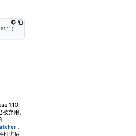
.01"
))
 1.10
I 已被弃用。
的
atcher
。
钟推进后