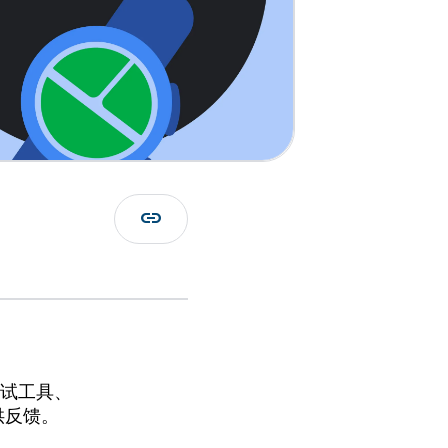
link
试工具、
供反馈。