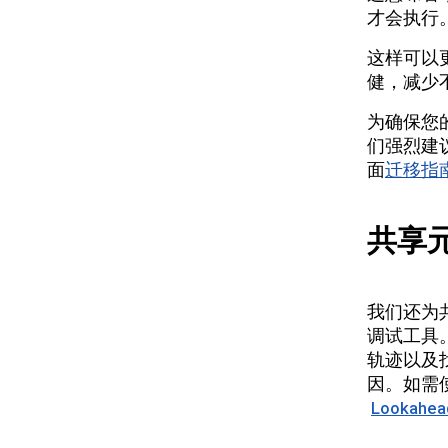
才会执行
这样可以
健，减少
为确保您
们强烈建
面
迁移指
共享
我们还为
调试工具
轨迹以及
因。如需使用
Lookahea