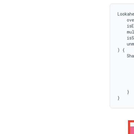
Lookah
ove
isE
mu
isS
un
)
{
Sh
}
}